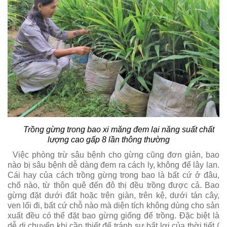
Trồng gừng trong bao xi măng đem lại năng suất chất
lượng cao gấp 8 lần thông thường
Việc phòng trừ sâu bệnh cho gừng cũng đơn giản, bao
nào bị sâu bệnh dễ dàng đem ra cách ly, không để lây lan.
Cái hay của cách trồng gừng trong bao là bất cứ ở đâu,
chổ nào, từ thôn quê đến đô thị đều trồng được cả. Bao
gừng đặt dưới đất hoặc trên giàn, trên kệ, dưới tán cây,
ven lối đi, bất cứ chỗ nào mà diện tích không dùng cho sản
xuất đều có thể đặt bao gừng giống để trồng. Đặc biệt là
dễ di chuyển khi cần thiết để tránh sự bất lợi của thời tiết (