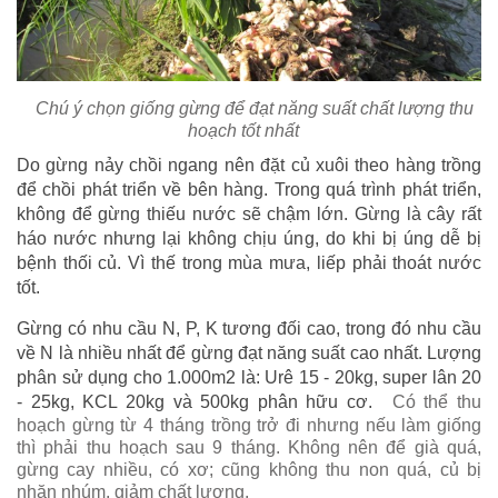
Chú ý chọn giống gừng để đạt năng suất chất lượng thu
hoạch tốt nhất
Do gừng nảy chồi ngang nên đặt củ xuôi theo hàng trồng
để chồi phát triển về bên hàng. Trong quá trình phát triển,
không để gừng thiếu nước sẽ chậm lớn. Gừng là cây rất
háo nước nhưng lại không chịu úng, do khi bị úng dễ bị
bệnh thối củ. Vì thế trong mùa mưa, liếp phải thoát nước
tốt.
Gừng có nhu cầu N, P, K tương đối cao, trong đó nhu cầu
về N là nhiều nhất để gừng đạt năng suất cao nhất. Lượng
phân sử dụng cho 1.000m2 là: Urê 15 - 20kg, super lân 20
- 25kg, KCL 20kg và 500kg phân hữu cơ.
Có thể thu
hoạch gừng từ 4 tháng trồng trở đi nhưng nếu làm giống
thì phải thu hoạch sau 9 tháng. Không nên để già quá,
gừng cay nhiều, có xơ; cũng không thu non quá, củ bị
nhăn nhúm, giảm chất lượng.