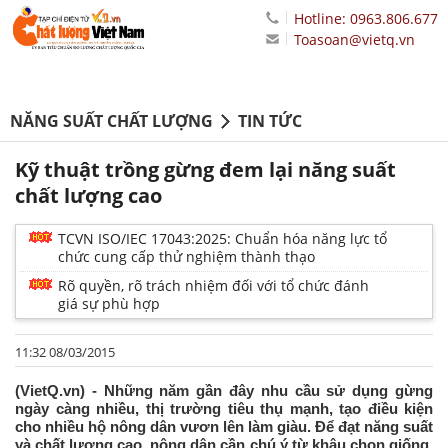
Hotline: 0963.806.677
Toasoan@vietq.vn
NĂNG SUẤT CHẤT LƯỢNG
TIN TỨC
Kỹ thuật trồng gừng đem lại năng suất
chất lượng cao
TCVN ISO/IEC 17043:2025: Chuẩn hóa năng lực tổ
chức cung cấp thử nghiệm thành thạo
Rõ quyền, rõ trách nhiệm đối với tổ chức đánh
giá sự phù hợp
11:32 08/03/2015
(VietQ.vn) - Những năm gần đây nhu cầu sử dụng gừng
ngày càng nhiều, thị trường tiêu thụ mạnh, tạo điều kiện
cho nhiều hộ nông dân vươn lên làm giàu. Để đạt năng suất
và chất lượng cao, nông dân cần chú ý từ khâu chọn giống,