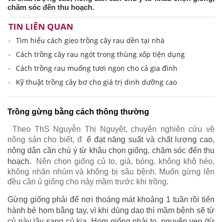
chăm sóc đến thu hoạch.
TIN LIÊN QUAN
Tìm hiểu cách gieo trồng cây rau dền tại nhà
Cách trồng cây rau ngót trong thùng xốp tiện dụng
Cách trồng rau muống tươi ngon cho cả gia đình
Kỹ thuật trồng cây bơ cho giá trị dinh dưỡng cao
Trồng gừng bằng cách thông thường
Theo ThS Nguyễn Thị Nguyệt, chuyên nghiên cứu về
nông sản cho biết, đ
ể đạt năng suất và chất lượng cao,
nông dân cần chú ý từ khâu chọn giống, chăm sóc đến thu
hoạch.
Nên chọn giống củ to, già, bóng, không khô héo,
không nhăn nhúm và không bị sâu bệnh. Muốn gừng lên
đều cần ủ giống cho nảy mầm trước khi trồng.
Gừng giống phải để nơi thoáng mát khoảng 1 tuần rồi tiến
hành bẻ hom bằng tay, vì khi dùng dao thì mầm bệnh sẽ từ
củ này lây sang củ kia. Hom giống phải to, nguyên vẹn (từ