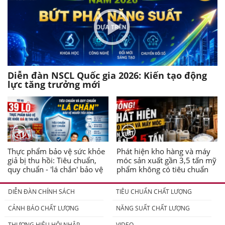
Diễn đàn NSCL Quốc gia 2026: Kiến tạo động
lực tăng trưởng mới
Thực phẩm bảo vệ sức khỏe
Phát hiện kho hàng và máy
giả bị thu hồi: Tiêu chuẩn,
móc sản xuất gần 3,5 tấn mỹ
quy chuẩn - 'lá chắn' bảo vệ
phẩm không có tiêu chuẩn
người tiêu dùng
DIỄN ĐÀN CHÍNH SÁCH
TIÊU CHUẨN CHẤT LƯỢNG
CẢNH BÁO CHẤT LƯỢNG
NĂNG SUẤT CHẤT LƯỢNG
THƯƠNG HIỆU HỘI NHẬP
VIDEO