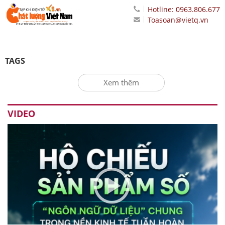
Hotline: 0963.806.677
Toasoan@vietq.vn
TAGS
Xem thêm
VIDEO