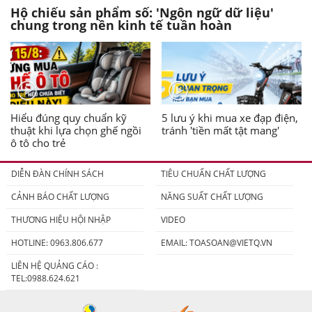
Hộ chiếu sản phẩm số: 'Ngôn ngữ dữ liệu'
chung trong nền kinh tế tuần hoàn
Hiểu đúng quy chuẩn kỹ
5 lưu ý khi mua xe đạp điện,
thuật khi lựa chọn ghế ngồi
tránh 'tiền mất tật mang'
ô tô cho trẻ
DIỄN ĐÀN CHÍNH SÁCH
TIÊU CHUẨN CHẤT LƯỢNG
CẢNH BÁO CHẤT LƯỢNG
NĂNG SUẤT CHẤT LƯỢNG
THƯƠNG HIỆU HỘI NHẬP
VIDEO
HOTLINE: 0963.806.677
EMAIL:
TOASOAN@VIETQ.VN
LIÊN HỆ QUẢNG CÁO :
TEL:0988.624.621