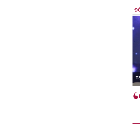
ĐỐ
ó Viện trưởng
T
ệc phải làm
Việc sử dụng hiệu quả chính
và trên thực tế
sách tài khóa không chỉ mang ý
 hành như tăng
nghĩa hỗ trợ ngắn hạn mà còn
a học công
đóng vai trò tạo nền tảng cho
 các cơ chế
tăng trưởng bền vững dài hạn.
i mới sáng tạo,