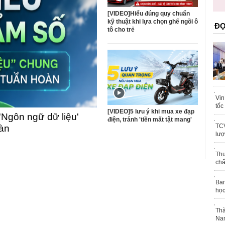
trái phép
khỏe
[VIDEO]Hiểu đúng quy chuẩn
kỹ thuật khi lựa chọn ghế ngồi ô
ĐỌ
tô cho trẻ
Vin
tốc
[VIDEO]5 lưu ý khi mua xe đạp
'Ngôn ngữ dữ liệu'
điện, tránh 'tiền mất tật mang'
TCV
oàn
lượ
Thu
chấ
Ban
học
Thà
Nam