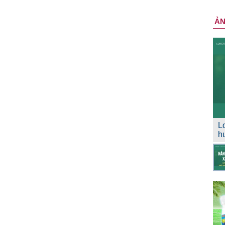
Ả
L
h