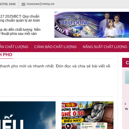
toasoan@vietq.vn
-43756 3440
27:2025/BCT: Quy chuẩn
ng chuẩn quản lý an toàn
rình thủy điện
p đo đến chất lượng: Nền
ỹ thuật phía sau mỗi sản
n cư Phước Thọ: Hạt nhân
 hoạch đô thị tri thức tại
UẨN CHẤT LƯỢNG
CẢNH BÁO CHẤT LƯỢNG
NĂNG SUẤT CHẤT LƯỢNG
Long
NH PHO
C
ề thanh pho mới và nhanh nhất. Đón đọc và chia sẻ bài viết về
Cảnh báo
Thu hồi
Sản phẩm
Lạm dụng
Bột rau
n
sản phẩm
toàn quốc
kém chất
sữa tươi
‘d
ác
nhập ngoại
và tiêu hủy
lượng đã
cho trẻ
p
n
bị thu hồi
nước rửa
bỏ qua
nhỏ: Cảnh
c
 đạt
do mất an
tay dạng
những
báo sai lầm
ti
uẩn
toàn có thể
bọt Layer
bước kiểm
dẫn tới
g
àn
xuất hiện
Clean do
soát nào?
nhiều hệ
h
tại Việt Nam
sản xuất
lụy sức