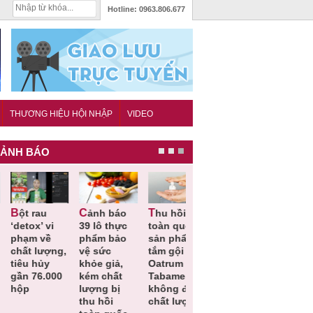
Hotline:
0963.806.677
THƯƠNG HIỆU HỘI NHẬP
VIDEO
ẢNH BÁO
Cảnh báo
Thu hồi
Thu hồi
Người tiêu
etox’ vi
39 lô thực
toàn quốc
Cao lỏng
dùng cần
hạm về
phẩm bảo
sản phẩm
Cảm cúm
cảnh giác
hất lượng,
vệ sức
tắm gội
Bảo
lựa chọn
êu hủy
khỏe giả,
Oatrum và
Phương
thịt lợn đ
ần 76.000
kém chất
Tabame Pro
không đạt
tiêu chuẩ
ộp
lượng bị
không đạt
chất lượng
và an toà
thu hồi
chất lượng