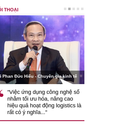
I THOẠI
Ông Hoàng Quang Phòn
S Phan Đức Hiếu - Chuyên gia kinh tế
VCCI
"Việc ứng dụng công nghệ số
""Theo tôi, cần 
nhằm tối ưu hóa, nâng cao
gốc rễ về nhận
hiệu quả hoạt động logistics là
nghiệp cần coi
rất có ý nghĩa..."
động hài hoà là
triển..."