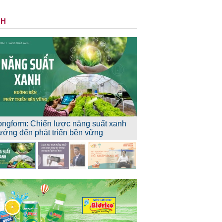
NH
ongform: Chiến lược năng suất xanh
ướng đến phát triển bền vững