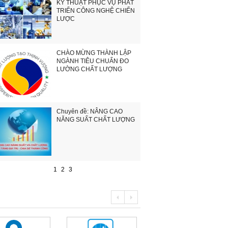
KỸ THUẬT PHỤC VỤ PHÁT
TRIỂN CÔNG NGHỆ CHIẾN
LƯỢC
CHÀO MỪNG THÀNH LẬP
NGÀNH TIÊU CHUẨN ĐO
LƯỜNG CHẤT LƯỢNG
Chuyên đề: NÂNG CAO
NĂNG SUẤT CHẤT LƯỢNG
1
2
3