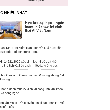
toàn quốc
C NHIỀU NHẤT
Hợp lực đại học – ngân
hàng, kiến tạo hệ sinh
thái AI Việt Nam
Fast Kinet ghi điểm toàn diện với khả năng tăng
 cực ‘bốc’, đổi pin trong 1 phút
N 14221:2025 xác định kích thước và khối
ng thể tích vật liệu cách nhiệt dạng ống bọc
 hồi Cao lỏng Cảm cúm Bảo Phương không đạt
t lượng
 hành danh mục 22 dịch vụ công lĩnh vực khoa
 và công nghệ
nh lập Mạng lưới chuyên gia trí tuệ nhân tạo Việt
 toàn cầu