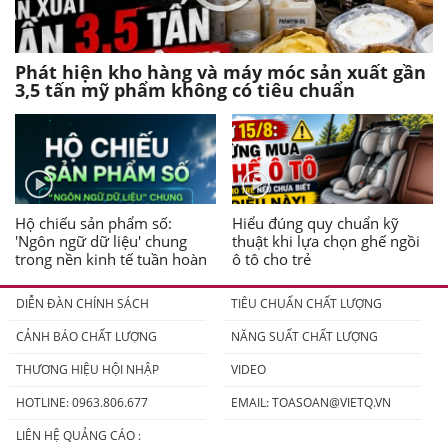
Phát hiện kho hàng và máy móc sản xuất gần
3,5 tấn mỹ phẩm không có tiêu chuẩn
Hộ chiếu sản phẩm số:
Hiểu đúng quy chuẩn kỹ
'Ngôn ngữ dữ liệu' chung
thuật khi lựa chọn ghế ngồi
trong nền kinh tế tuần hoàn
ô tô cho trẻ
DIỄN ĐÀN CHÍNH SÁCH
TIÊU CHUẨN CHẤT LƯỢNG
CẢNH BÁO CHẤT LƯỢNG
NĂNG SUẤT CHẤT LƯỢNG
THƯƠNG HIỆU HỘI NHẬP
VIDEO
HOTLINE: 0963.806.677
EMAIL:
TOASOAN@VIETQ.VN
LIÊN HỆ QUẢNG CÁO :