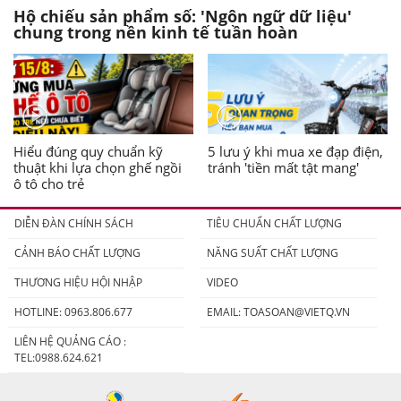
Hộ chiếu sản phẩm số: 'Ngôn ngữ dữ liệu'
chung trong nền kinh tế tuần hoàn
Hiểu đúng quy chuẩn kỹ
5 lưu ý khi mua xe đạp điện,
thuật khi lựa chọn ghế ngồi
tránh 'tiền mất tật mang'
ô tô cho trẻ
DIỄN ĐÀN CHÍNH SÁCH
TIÊU CHUẨN CHẤT LƯỢNG
CẢNH BÁO CHẤT LƯỢNG
NĂNG SUẤT CHẤT LƯỢNG
THƯƠNG HIỆU HỘI NHẬP
VIDEO
HOTLINE: 0963.806.677
EMAIL:
TOASOAN@VIETQ.VN
LIÊN HỆ QUẢNG CÁO :
TEL:0988.624.621