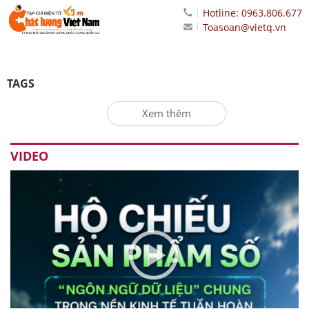
Hotline: 0963.806.677
Toasoan@vietq.vn
TAGS
Xem thêm
VIDEO