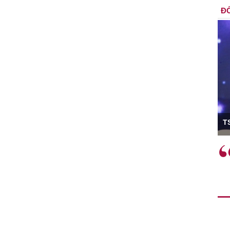
ĐỐ
ó Viện trưởng
T
ệc phải làm
Việc sử dụng hiệu quả chính
và trên thực tế
sách tài khóa không chỉ mang ý
 hành như tăng
nghĩa hỗ trợ ngắn hạn mà còn
a học công
đóng vai trò tạo nền tảng cho
 các cơ chế
tăng trưởng bền vững dài hạn.
i mới sáng tạo,