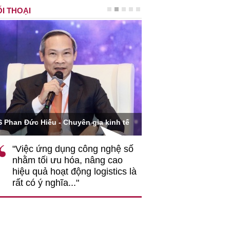
I THOẠI
Ông Hoàng Quang Phòn
S Phan Đức Hiếu - Chuyên gia kinh tế
VCCI
"Việc ứng dụng công nghệ số
""Theo tôi, cần 
nhằm tối ưu hóa, nâng cao
gốc rễ về nhận
hiệu quả hoạt động logistics là
nghiệp cần coi
rất có ý nghĩa..."
động hài hoà là
triển..."