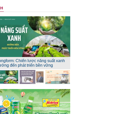
NH
ongform: Chiến lược năng suất xanh
ướng đến phát triển bền vững