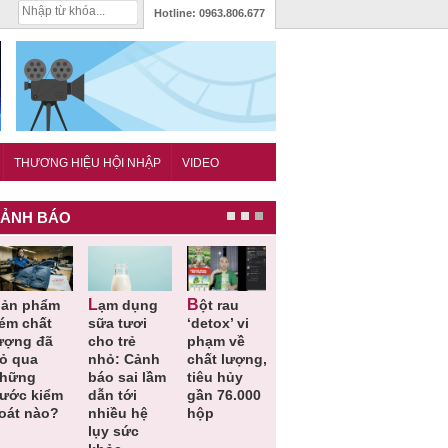
Hotline:
0963.806.677
THƯƠNG HIỆU HỘI NHẬP
VIDEO
ẢNH BÁO
Lạm dụng
Bột rau
Những quy
Thu hồi đồ
ém chất
sữa tươi
‘detox’ vi
định cần
ngủ trẻ e
ượng đã
cho trẻ
phạm về
biết trong
Michley d
ỏ qua
nhỏ: Cảnh
chất lượng,
QCVN
không đá
hững
báo sai lầm
tiêu hủy
25:2025/BCT
ứng tiêu
ước kiểm
dẫn tới
gần 76.000
để hạn chế
chuẩn an
oát nào?
nhiều hệ
hộp
sự cố điện
toàn
lụy sức
khi thi công