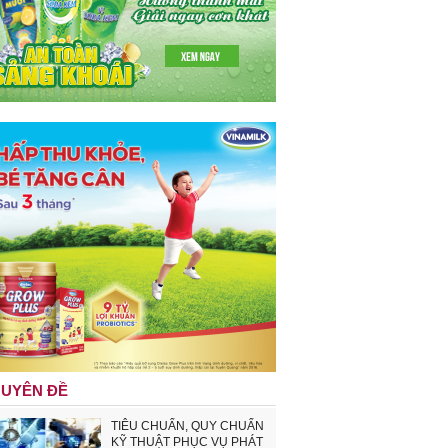
UYÊN ĐỀ
TIÊU CHUẨN, QUY CHUẨN
KỸ THUẬT PHỤC VỤ PHÁT