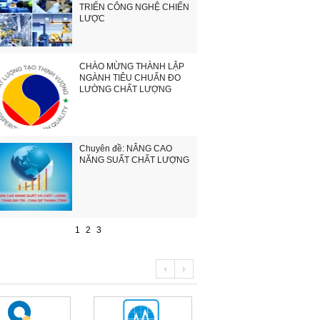
TRIỂN CÔNG NGHỆ CHIẾN
LƯỢC
CHÀO MỪNG THÀNH LẬP
NGÀNH TIÊU CHUẨN ĐO
LƯỜNG CHẤT LƯỢNG
Chuyên đề: NÂNG CAO
NĂNG SUẤT CHẤT LƯỢNG
1
2
3