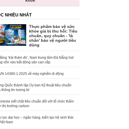
khỏe
C NHIỀU NHẤT
Thực phẩm bảo vệ sức
khỏe giả bị thu hồi: Tiêu
chuẩn, quy chuẩn - 'lá
chắn' bảo vệ người tiêu
dùng
tầng ‘trải thảm đỏ’, Nam trung tâm Đà Nẵng hút
g vốn vào bất động sản cao cấp
N 14380-1:2025 về máy nghiền di động
ng Quốc thành lập Ủy ban Kỹ thuật tiêu chuẩn
 thông tin lượng tử
onesia siết chặt tiêu chuẩn đối với tổ chức thẩm
h thị trường carbon
 lực đại học – ngân hàng, kiến tạo hệ sinh thái
Việt Nam