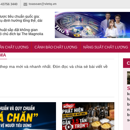
toasoan@vietq.vn
)-43756 3440
lược tiêu chuẩn quốc gia:
ụ định hướng tổng thể, dài
o hoạt động tiêu chuẩn
huật sắp đặt không gian
ó chủ đích tại The Magnolia
 Ghana siết tiêu chuẩn quốc
i với xe cũ nhập khẩu?
UẨN CHẤT LƯỢNG
CẢNH BÁO CHẤT LƯỢNG
NĂNG SUẤT CHẤT LƯỢNG
 MA
C
ề thep ma mới và nhanh nhất. Đón đọc và chia sẻ bài viết về
Thu hồi
Người tiêu
Cảnh báo
Thu hồi
Sản phẩm
 em
Cao lỏng
dùng cần
sản phẩm
toàn quốc
k
 do
Cảm cúm
cảnh giác
nhập ngoại
và tiêu hủy
l
áp
Bảo
lựa chọn
bị thu hồi
nước rửa
b
u
Phương
thịt lợn đạt
do mất an
tay dạng
n
n
không đạt
tiêu chuẩn
toàn có thể
bọt Layer
b
chất lượng
và an toàn
xuất hiện
Clean do
s
tại Việt Nam
sản xuất