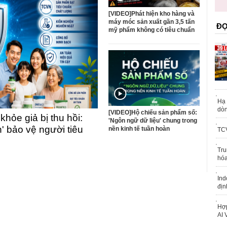
trái phép
[VIDEO]Phát hiện kho hàng và
máy móc sản xuất gần 3,5 tấn
ĐỌ
mỹ phẩm không có tiêu chuẩn
Hạ 
dòn
[VIDEO]Hộ chiếu sản phẩm số:
ỏe giả bị thu hồi:
'Ngôn ngữ dữ liệu' chung trong
n' bảo vệ người tiêu
nền kinh tế tuần hoàn
TCV
Tru
hóa
Ind
địn
Hợp
AI 