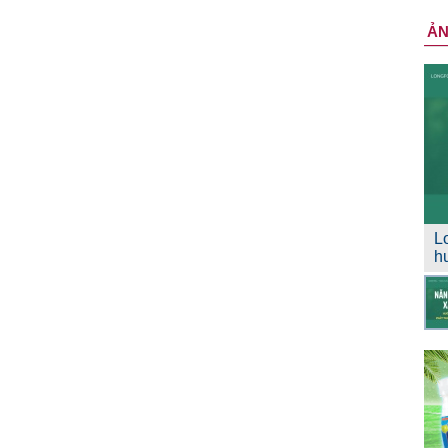
Ả
L
h