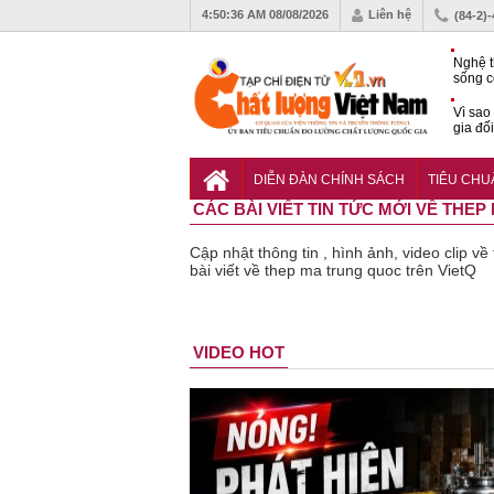
4:50:37 AM
08/08/2026
Liên hệ
(84-2)
Nghệ t
sống c
Vì sao
gia đố
Hạ tần
tâm Đà
DIỄN ĐÀN CHÍNH SÁCH
TIÊU CH
động s
CÁC BÀI VIẾT TIN TỨC MỚI VỀ THE
Cập nhật thông tin , hình ảnh, video clip 
bài viết về thep ma trung quoc trên VietQ
n phẩm
Lạm dụng
Bột rau
Những quy
Thu hồi đồ
VIDEO HOT
kém chất
sữa tươi
‘detox’ vi
định cần
ngủ trẻ
lượng đã
cho trẻ
phạm về
biết trong
Michley
bỏ qua
nhỏ: Cảnh
chất lượng,
QCVN
không đ
những
báo sai lầm
tiêu hủy
25:2025/BCT
ứng tiê
bước kiểm
dẫn tới
gần 76.000
để hạn chế
chuẩn a
soát nào?
nhiều hệ
hộp
sự cố điện
toàn
lụy sức
khi thi công