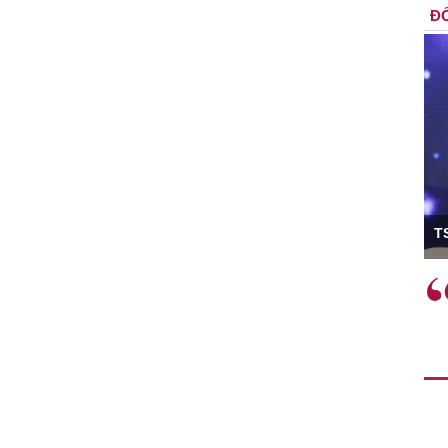
ĐỐ
ó Viện trưởng
T
ệc phải làm
Việc sử dụng hiệu quả chính
và trên thực tế
sách tài khóa không chỉ mang ý
 hành như tăng
nghĩa hỗ trợ ngắn hạn mà còn
a học công
đóng vai trò tạo nền tảng cho
 các cơ chế
tăng trưởng bền vững dài hạn.
i mới sáng tạo,