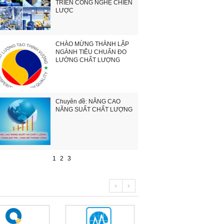
TRIỂN CÔNG NGHỆ CHIẾN
LƯỢC
CHÀO MỪNG THÀNH LẬP
NGÀNH TIÊU CHUẨN ĐO
LƯỜNG CHẤT LƯỢNG
Chuyên đề: NÂNG CAO
NĂNG SUẤT CHẤT LƯỢNG
1
2
3