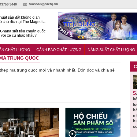
toasoan@vietq.vn
-43756 3440
huật sắp đặt không gian
ó chủ đích tại The Magnolia
 Ghana siết tiêu chuẩn quốc
i với xe cũ nhập khẩu?
g ‘trải thảm đỏ’, Nam trung
 Nẵng hút dòng vốn vào bất
UẨN CHẤT LƯỢNG
CẢNH BÁO CHẤT LƯỢNG
NĂNG SUẤT CHẤT LƯỢNG
ản cao cấp
P MA TRUNG QUOC
C
về thep ma trung quoc mới và nhanh nhất. Đón đọc và chia sẻ
Thu hồi
Người tiêu
Cảnh báo
Thu hồi
Sản phẩm
 em
Cao lỏng
dùng cần
sản phẩm
toàn quốc
k
 do
Cảm cúm
cảnh giác
nhập ngoại
và tiêu hủy
l
áp
Bảo
lựa chọn
bị thu hồi
nước rửa
b
u
Phương
thịt lợn đạt
do mất an
tay dạng
n
n
không đạt
tiêu chuẩn
toàn có thể
bọt Layer
b
chất lượng
và an toàn
xuất hiện
Clean do
s
tại Việt Nam
sản xuất