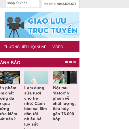
Hotline:
0963.806.677
THƯƠNG HIỆU HỘI NHẬP
VIDEO
ẢNH BÁO
Lạm dụng
Bột rau
Những quy
Thu hồi đồ
ém chất
sữa tươi
‘detox’ vi
định cần
ngủ trẻ e
ượng đã
cho trẻ
phạm về
biết trong
Michley d
ỏ qua
nhỏ: Cảnh
chất lượng,
QCVN
không đá
hững
báo sai lầm
tiêu hủy
25:2025/BCT
ứng tiêu
ước kiểm
dẫn tới
gần 76.000
để hạn chế
chuẩn an
oát nào?
nhiều hệ
hộp
sự cố điện
toàn
lụy sức
khi thi công