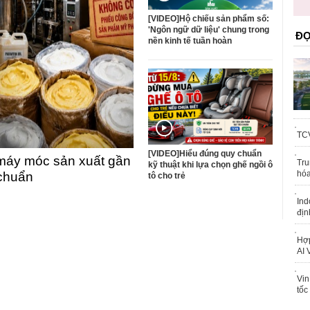
trái phép
[VIDEO]Hộ chiếu sản phẩm số:
'Ngôn ngữ dữ liệu' chung trong
ĐỌ
nền kinh tế tuần hoàn
TCV
[VIDEO]Hiểu đúng quy chuẩn
máy móc sản xuất gần
Tru
kỹ thuật khi lựa chọn ghế ngồi ô
hóa
 chuẩn
tô cho trẻ
Ind
địn
Hợp
AI 
Vin
tốc