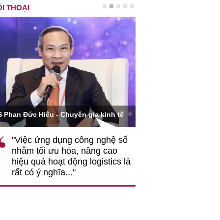
I THOẠI
Ông Hoàng Quang Phòn
S Phan Đức Hiếu - Chuyên gia kinh tế
VCCI
"Việc ứng dụng công nghệ số
""Theo tôi, cần 
nhằm tối ưu hóa, nâng cao
gốc rễ về nhận
hiệu quả hoạt động logistics là
nghiệp cần coi
rất có ý nghĩa..."
động hài hoà là
triển..."