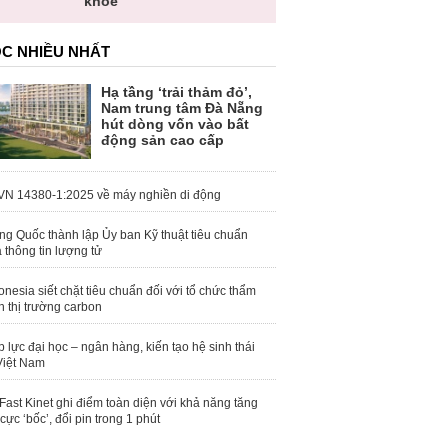
khỏe
C NHIỀU NHẤT
Hạ tầng ‘trải thảm đỏ’,
Nam trung tâm Đà Nẵng
hút dòng vốn vào bất
động sản cao cấp
N 14380-1:2025 về máy nghiền di động
ng Quốc thành lập Ủy ban Kỹ thuật tiêu chuẩn
 thông tin lượng tử
onesia siết chặt tiêu chuẩn đối với tổ chức thẩm
h thị trường carbon
 lực đại học – ngân hàng, kiến tạo hệ sinh thái
Việt Nam
Fast Kinet ghi điểm toàn diện với khả năng tăng
 cực ‘bốc’, đổi pin trong 1 phút