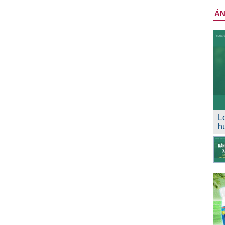
Ả
L
h