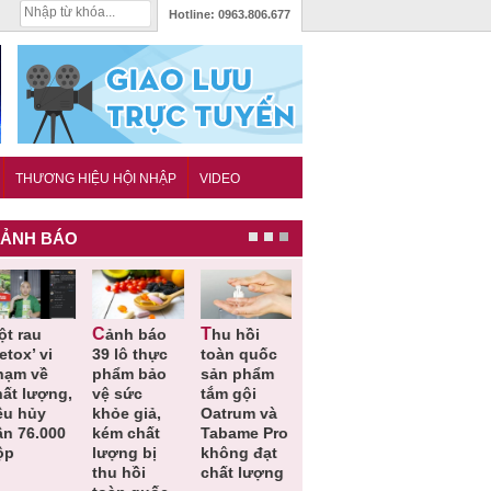
Hotline:
0963.806.677
THƯƠNG HIỆU HỘI NHẬP
VIDEO
ẢNH BÁO
Cảnh báo
Thu hồi
Thu hồi
Người tiêu
etox’ vi
39 lô thực
toàn quốc
Cao lỏng
dùng cần
hạm về
phẩm bảo
sản phẩm
Cảm cúm
cảnh giác
hất lượng,
vệ sức
tắm gội
Bảo
lựa chọn
êu hủy
khỏe giả,
Oatrum và
Phương
thịt lợn đ
ần 76.000
kém chất
Tabame Pro
không đạt
tiêu chuẩ
ộp
lượng bị
không đạt
chất lượng
và an toà
thu hồi
chất lượng