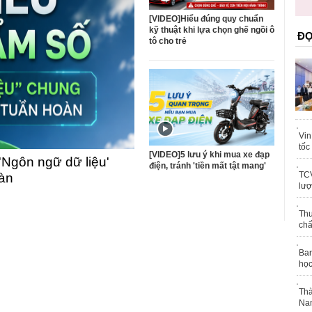
trái phép
khỏe
[VIDEO]Hiểu đúng quy chuẩn
kỹ thuật khi lựa chọn ghế ngồi ô
ĐỌ
tô cho trẻ
Vin
tốc
[VIDEO]5 lưu ý khi mua xe đạp
'Ngôn ngữ dữ liệu'
điện, tránh 'tiền mất tật mang'
TCV
oàn
lượ
Thu
chấ
Ban
học
Thà
Nam