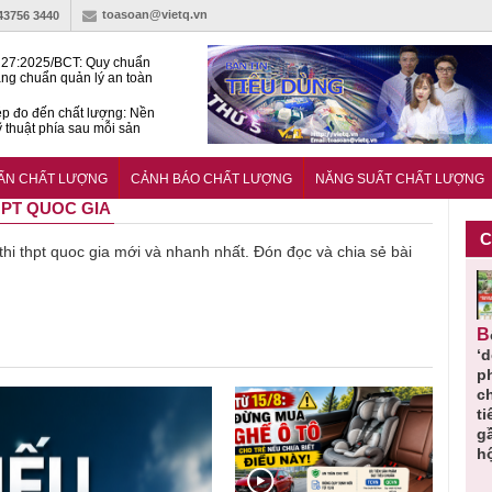
toasoan@vietq.vn
-43756 3440
27:2025/BCT: Quy chuẩn
ng chuẩn quản lý an toàn
rình thủy điện
p đo đến chất lượng: Nền
ỹ thuật phía sau mỗi sản
n cư Phước Thọ: Hạt nhân
 hoạch đô thị tri thức tại
UẨN CHẤT LƯỢNG
CẢNH BÁO CHẤT LƯỢNG
NĂNG SUẤT CHẤT LƯỢNG
Long
THPT QUOC GIA
C
 thi thpt quoc gia mới và nhanh nhất. Đón đọc và chia sẻ bài
Cảnh báo
Thu hồi
Sản phẩm
Lạm dụng
Bột rau
n
sản phẩm
toàn quốc
kém chất
sữa tươi
‘d
ác
nhập ngoại
và tiêu hủy
lượng đã
cho trẻ
p
n
bị thu hồi
nước rửa
bỏ qua
nhỏ: Cảnh
c
 đạt
do mất an
tay dạng
những
báo sai lầm
ti
uẩn
toàn có thể
bọt Layer
bước kiểm
dẫn tới
g
àn
xuất hiện
Clean do
soát nào?
nhiều hệ
h
tại Việt Nam
sản xuất
lụy sức