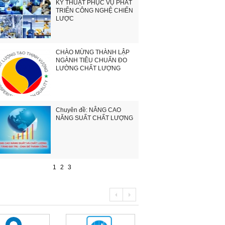
KỸ THUẬT PHỤC VỤ PHÁT
TRIỂN CÔNG NGHỆ CHIẾN
LƯỢC
CHÀO MỪNG THÀNH LẬP
NGÀNH TIÊU CHUẨN ĐO
LƯỜNG CHẤT LƯỢNG
Chuyên đề: NÂNG CAO
NĂNG SUẤT CHẤT LƯỢNG
1
2
3