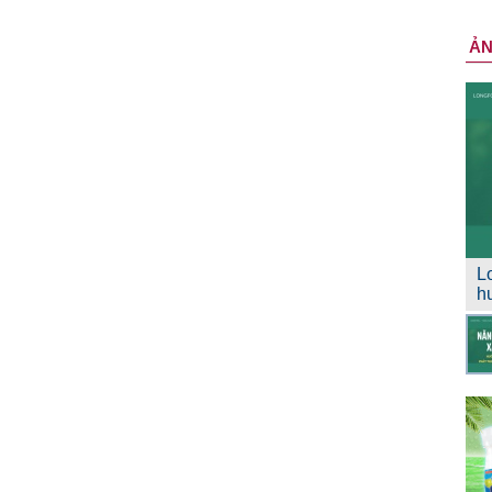
Ả
L
h