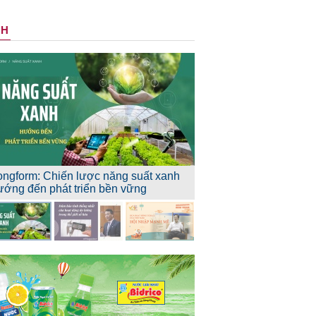
NH
ongform: Chiến lược năng suất xanh
ướng đến phát triển bền vững