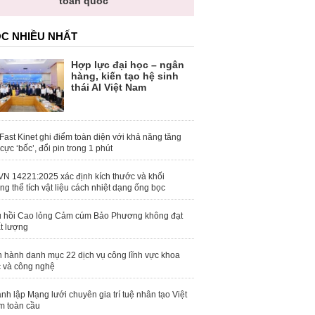
toàn quốc
C NHIỀU NHẤT
Hợp lực đại học – ngân
hàng, kiến tạo hệ sinh
thái AI Việt Nam
Fast Kinet ghi điểm toàn diện với khả năng tăng
 cực ‘bốc’, đổi pin trong 1 phút
N 14221:2025 xác định kích thước và khối
ng thể tích vật liệu cách nhiệt dạng ống bọc
 hồi Cao lỏng Cảm cúm Bảo Phương không đạt
t lượng
 hành danh mục 22 dịch vụ công lĩnh vực khoa
 và công nghệ
nh lập Mạng lưới chuyên gia trí tuệ nhân tạo Việt
 toàn cầu