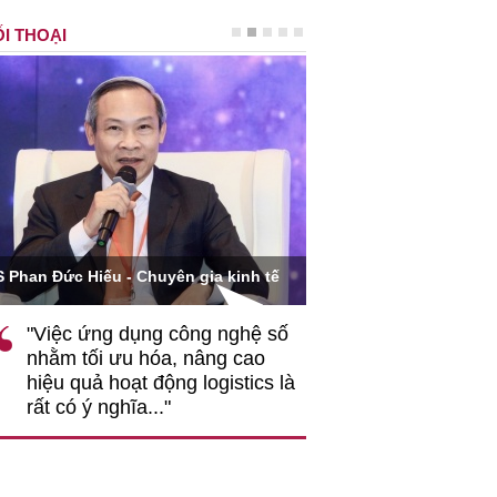
I THOẠI
Ông Hoàng Quang Phòn
S Phan Đức Hiếu - Chuyên gia kinh tế
VCCI
"Việc ứng dụng công nghệ số
""Theo tôi, cần 
nhằm tối ưu hóa, nâng cao
gốc rễ về nhận
hiệu quả hoạt động logistics là
nghiệp cần coi
rất có ý nghĩa..."
động hài hoà là
triển..."