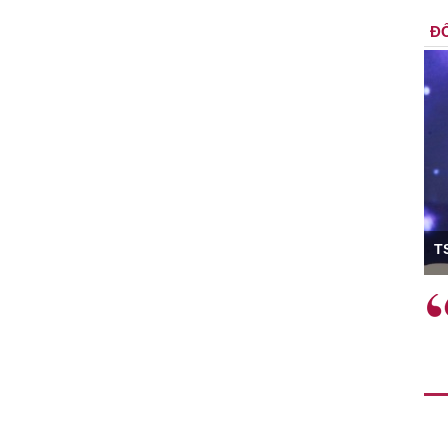
ĐỐ
ó Viện trưởng
T
ệc phải làm
Việc sử dụng hiệu quả chính
và trên thực tế
sách tài khóa không chỉ mang ý
 hành như tăng
nghĩa hỗ trợ ngắn hạn mà còn
a học công
đóng vai trò tạo nền tảng cho
 các cơ chế
tăng trưởng bền vững dài hạn.
i mới sáng tạo,