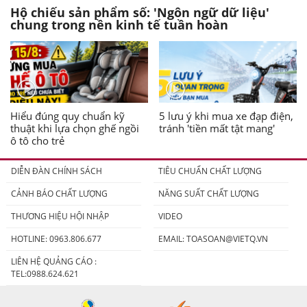
Hộ chiếu sản phẩm số: 'Ngôn ngữ dữ liệu'
chung trong nền kinh tế tuần hoàn
Hiểu đúng quy chuẩn kỹ
5 lưu ý khi mua xe đạp điện,
thuật khi lựa chọn ghế ngồi
tránh 'tiền mất tật mang'
ô tô cho trẻ
DIỄN ĐÀN CHÍNH SÁCH
TIÊU CHUẨN CHẤT LƯỢNG
CẢNH BÁO CHẤT LƯỢNG
NĂNG SUẤT CHẤT LƯỢNG
THƯƠNG HIỆU HỘI NHẬP
VIDEO
HOTLINE: 0963.806.677
EMAIL:
TOASOAN@VIETQ.VN
LIÊN HỆ QUẢNG CÁO :
TEL:0988.624.621