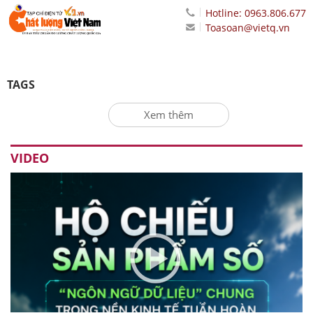
Hotline: 0963.806.677
Toasoan@vietq.vn
TAGS
Xem thêm
VIDEO