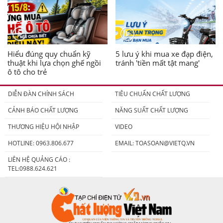
Hiểu đúng quy chuẩn kỹ
5 lưu ý khi mua xe đạp điện,
thuật khi lựa chọn ghế ngồi
tránh 'tiền mất tật mang'
ô tô cho trẻ
DIỄN ĐÀN CHÍNH SÁCH
TIÊU CHUẨN CHẤT LƯỢNG
CẢNH BÁO CHẤT LƯỢNG
NĂNG SUẤT CHẤT LƯỢNG
THƯƠNG HIỆU HỘI NHẬP
VIDEO
HOTLINE: 0963.806.677
EMAIL:
TOASOAN@VIETQ.VN
LIÊN HỆ QUẢNG CÁO :
TEL:0988.624.621