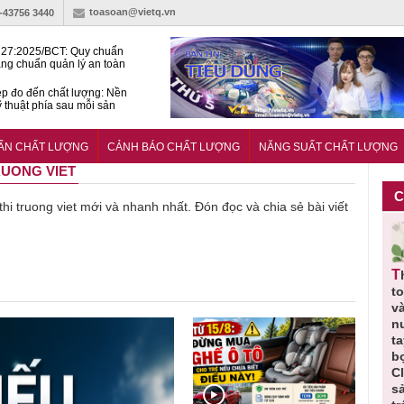
toasoan@vietq.vn
)-43756 3440
27:2025/BCT: Quy chuẩn
ng chuẩn quản lý an toàn
rình thủy điện
p đo đến chất lượng: Nền
ỹ thuật phía sau mỗi sản
n cư Phước Thọ: Hạt nhân
 hoạch đô thị tri thức tại
UẨN CHẤT LƯỢNG
CẢNH BÁO CHẤT LƯỢNG
NĂNG SUẤT CHẤT LƯỢNG
Long
TRUONG VIET
C
 thi truong viet mới và nhanh nhất. Đón đọc và chia sẻ bài viết
Thu hồi
Thu hồi
Người tiêu
Cảnh báo
Thu hồi
ực
toàn quốc
Cao lỏng
dùng cần
sản phẩm
t
ảo
sản phẩm
Cảm cúm
cảnh giác
nhập ngoại
và
tắm gội
Bảo
lựa chọn
bị thu hồi
n
,
Oatrum và
Phương
thịt lợn đạt
do mất an
t
t
Tabame Pro
không đạt
tiêu chuẩn
toàn có thể
b
ị
không đạt
chất lượng
và an toàn
xuất hiện
C
chất lượng
tại Việt Nam
s