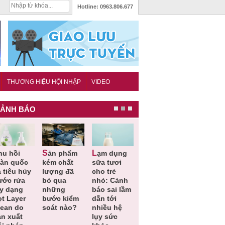
Hotline:
0963.806.677
THƯƠNG HIỆU HỘI NHẬP
VIDEO
ẢNH BÁO
Sản phẩm
Lạm dụng
Bột rau
Cảnh báo
oàn quốc
kém chất
sữa tươi
‘detox’ vi
39 lô thự
 tiêu hủy
lượng đã
cho trẻ
phạm về
phẩm bảo
ước rửa
bỏ qua
nhỏ: Cảnh
chất lượng,
vệ sức
ay dạng
những
báo sai lầm
tiêu hủy
khỏe giả,
ọt Layer
bước kiểm
dẫn tới
gần 76.000
kém chất
lean do
soát nào?
nhiều hệ
hộp
lượng bị
ản xuất
lụy sức
thu hồi