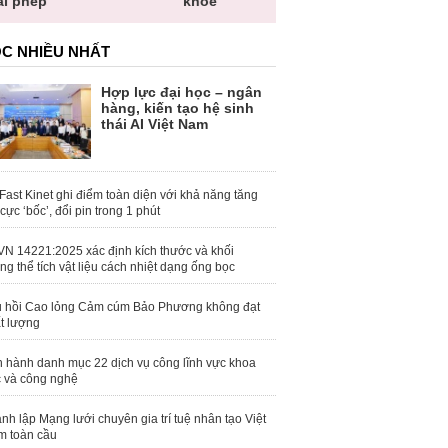
ái phép
khỏe
toàn quố
C NHIỀU NHẤT
Hợp lực đại học – ngân
hàng, kiến tạo hệ sinh
thái AI Việt Nam
Fast Kinet ghi điểm toàn diện với khả năng tăng
 cực ‘bốc’, đổi pin trong 1 phút
N 14221:2025 xác định kích thước và khối
ng thể tích vật liệu cách nhiệt dạng ống bọc
 hồi Cao lỏng Cảm cúm Bảo Phương không đạt
t lượng
 hành danh mục 22 dịch vụ công lĩnh vực khoa
 và công nghệ
nh lập Mạng lưới chuyên gia trí tuệ nhân tạo Việt
 toàn cầu