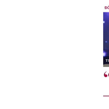
ĐỐ
ó Viện trưởng
T
ệc phải làm
Việc sử dụng hiệu quả chính
và trên thực tế
sách tài khóa không chỉ mang ý
 hành như tăng
nghĩa hỗ trợ ngắn hạn mà còn
a học công
đóng vai trò tạo nền tảng cho
 các cơ chế
tăng trưởng bền vững dài hạn.
i mới sáng tạo,