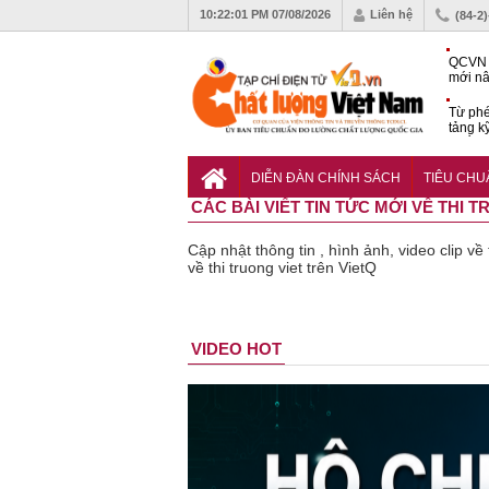
10:22:02 PM
07/08/2026
Liên hệ
(84-2
QCVN 
mới nâ
công t
Từ phé
tảng k
phẩm
Khu dâ
của quy
DIỄN ĐÀN CHÍNH SÁCH
TIÊU CH
Vĩnh 
CÁC BÀI VIẾT TIN TỨC MỚI VỀ THI 
Cập nhật thông tin , hình ảnh, video clip về
về thi truong viet trên VietQ
Bột rau
Cảnh báo
VIDEO HOT
‘detox’ vi
39 lô th
phạm về
phẩm b
chất lượng,
vệ sức
tiêu hủy
khỏe giả
gần 76.000
kém chấ
hộp
lượng b
thu hồi