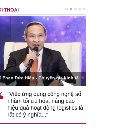
I THOẠI
Ông Hoàng Quang Phòn
S Phan Đức Hiếu - Chuyên gia kinh tế
VCCI
"Việc ứng dụng công nghệ số
""Theo tôi, cần 
nhằm tối ưu hóa, nâng cao
gốc rễ về nhận
hiệu quả hoạt động logistics là
nghiệp cần coi
rất có ý nghĩa..."
động hài hoà là
triển..."