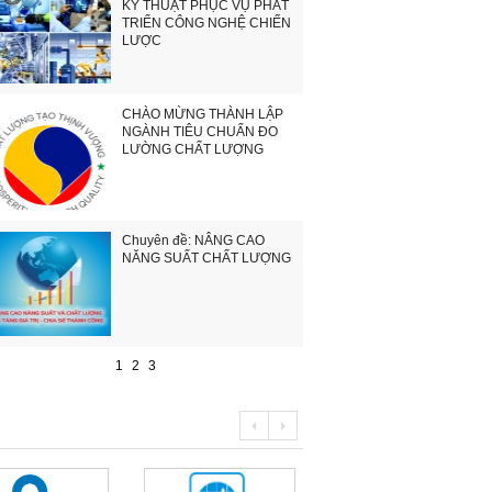
KỸ THUẬT PHỤC VỤ PHÁT
TRIỂN CÔNG NGHỆ CHIẾN
LƯỢC
CHÀO MỪNG THÀNH LẬP
NGÀNH TIÊU CHUẨN ĐO
LƯỜNG CHẤT LƯỢNG
Chuyên đề: NÂNG CAO
NĂNG SUẤT CHẤT LƯỢNG
1
2
3