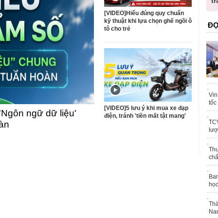
ốc
tr
[VIDEO]Hiểu đúng quy chuẩn
kỹ thuật khi lựa chọn ghế ngồi ô
ĐỌ
tô cho trẻ
Vin
tốc
[VIDEO]5 lưu ý khi mua xe đạp
'Ngôn ngữ dữ liệu'
điện, tránh 'tiền mất tật mang'
TCV
oàn
lượ
Thu
chấ
Ban
học
Thà
Nam