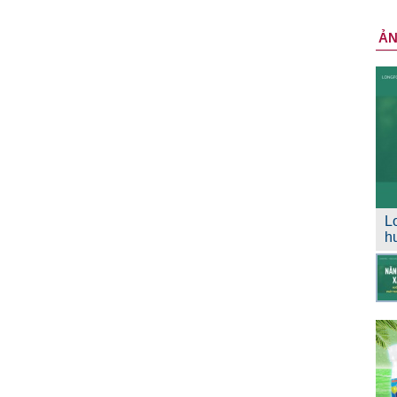
Ả
L
h