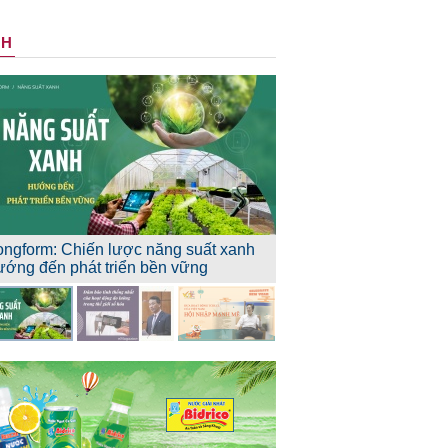
NH
ongform: Chiến lược năng suất xanh
ướng đến phát triển bền vững