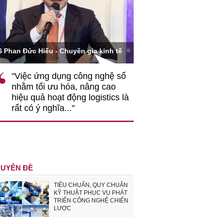
Ông Hoàng Quang Phòn
S Phan Đức Hiếu - Chuyên gia kinh tế
VCCI
"Việc ứng dụng công nghệ số
""Theo tôi, cần 
nhằm tối ưu hóa, nâng cao
gốc rễ về nhận
hiệu quả hoạt động logistics là
nghiệp cần coi
rất có ý nghĩa..."
động hài hoà là
triển..."
UYÊN ĐỀ
TIÊU CHUẨN, QUY CHUẨN
KỸ THUẬT PHỤC VỤ PHÁT
TRIỂN CÔNG NGHỆ CHIẾN
LƯỢC