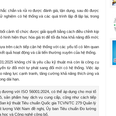
ắc chắn và rủi ro được đánh giá, tận dụng, sau đó được
ử nghiệm có hệ thống và các quá trình lặp đi lặp lại, trong
bối cảnh tổ chức được giải quyết bằng cách điều chỉnh kịp
ô hình hiện thực hóa giá trị để tối đa hóa khả năng đổi mới;
ựa trên cách tiếp cận hệ thống với các yếu tố có liên quan
kết quả hoạt động và cải tiến thường xuyên của hệ thống.
1:2025 không chỉ là yêu cầu kỹ thuật mà còn là công cụ
uyển từ đổi mới tự phát sang đổi mới có hệ thống. Việc áp
o năng lực cạnh tranh, tăng cường khả năng thích ứng và
ong dài hạn.
đương với ISO 56001:2024, có thể áp dụng cho mọi tổ
mô, sản phẩm hay dịch vụ cung cấp, cũng như cách tiếp
Ban kỹ thuật Tiêu chuẩn Quốc gia TCVN/TC 279 Quản lý
ất lượng Việt Nam đề nghị, Ủy ban Tiêu chuẩn Đo lường
a học và Công nghệ công bố.