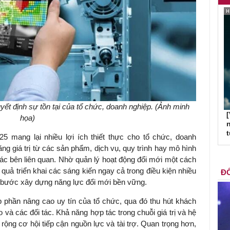
uyết định sự tồn tại của tổ chức, doanh nghiệp. (Ảnh minh
[
họa)
n
5 mang lại nhiều lợi ích thiết thực cho tổ chức, doanh
ăng giá trị từ các sản phẩm, dịch vụ, quy trình hay mô hình
ác bên liên quan. Nhờ quản lý hoạt động đổi mới một cách
 quả triển khai các sáng kiến ngay cả trong điều kiện nhiều
ĐỐ
g bước xây dựng năng lực đổi mới bền vững.
p phần nâng cao uy tín của tổ chức, qua đó thu hút khách
và các đối tác. Khả năng hợp tác trong chuỗi giá trị và hệ
 rộng cơ hội tiếp cận nguồn lực và tài trợ. Quan trọng hơn,