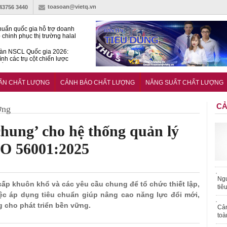
toasoan@vietq.vn
-43756 3440
huẩn quốc gia hỗ trợ doanh
 chinh phục thị trường halal
àn NSCL Quốc gia 2026:
ình các trụ cột chiến lược
iển trong thời đại mới
ễn ra Diễn đàn Năng suất
ượng Quốc gia năm 2026
UẨN CHẤT LƯỢNG
CẢNH BÁO CHẤT LƯỢNG
NĂNG SUẤT CHẤT LƯỢNG
CẢ
ợng
chung’ cho hệ thống quản lý
SO 56001:2025
Ngư
cấp khuôn khổ và các yêu cầu chung để tổ chức thiết lập,
tiê
ệc áp dụng tiêu chuẩn giúp nâng cao năng lực đổi mới,
g cho phát triển bền vững.
Cả
toà