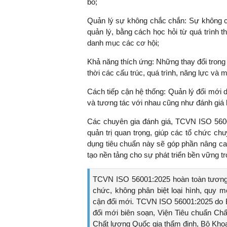
bố;
Quản lý sự không chắc chắn: Sự không ch
quản lý, bằng cách học hỏi từ quá trình th
danh mục các cơ hội;
Khả năng thích ứng: Những thay đổi trong 
thời các cấu trúc, quá trình, năng lực và m
Cách tiếp cận hệ thống: Quản lý đổi mới d
và tương tác với nhau cũng như đánh giá 
Các chuyên gia đánh giá, TCVN ISO 5600
quản trị quan trọng, giúp các tổ chức ch
dụng tiêu chuẩn này sẽ góp phần nâng ca
tạo nền tảng cho sự phát triển bền vững tr
TCVN ISO 56001:2025 hoàn toàn tương 
chức, không phân biệt loại hình, quy 
cận đổi mới. TCVN ISO 56001:2025 do 
đổi mới biên soạn, Viện Tiêu chuẩn Ch
Chất lượng Quốc gia thẩm định, Bộ Kho