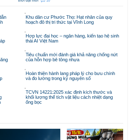
thời đại mới
10
dẫn
Khu dân cư Phước Thọ: Hạt nhân của quy
nh
hoạch đô thị tri thức tại Vĩnh Long
Hợp lực đại học – ngân hàng, kiến tạo hệ sinh
đáp
thái AI Việt Nam
Tiêu chuẩn mới đánh giá khả năng chống nứt
năng
của hỗn hợp bê tông nhựa
Hoàn thiện hành lang pháp lý cho bưu chính
p
và đo lường trong kỷ nguyên số
TCVN 14221:2025 xác định kích thước và
g
khối lượng thể tích vật liệu cách nhiệt dạng
n
ống bọc