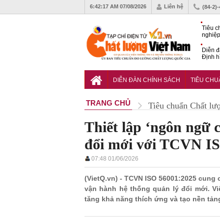
6:42:19 AM
07/08/2026
Liên hệ
(84-2)
Tiêu c
nghiệp
Diễn đ
Định h
phát tr
Sắp di
Chất l
DIỄN ĐÀN CHÍNH SÁCH
TIÊU CH
TRANG CHỦ
Tiêu chuẩn Chất lư
Thiết lập ‘ngôn ngữ 
đổi mới với TCVN I
07:48 01/06/2026
(VietQ.vn) - TCVN ISO 56001:2025 cung 
vận hành hệ thống quản lý đổi mới. Vi
tăng khả năng thích ứng và tạo nền tản