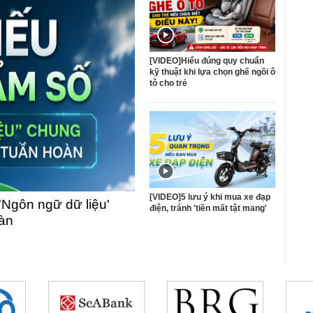
[VIDEO]Hiểu đúng quy chuẩn
kỹ thuật khi lựa chọn ghế ngồi ô
tô cho trẻ
[VIDEO]5 lưu ý khi mua xe đạp
'Ngôn ngữ dữ liệu'
điện, tránh 'tiền mất tật mang'
oàn