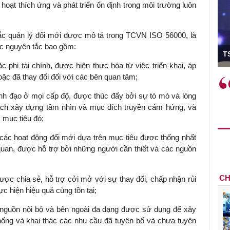
 hoạt thích ứng và phát triển ổn định trong môi trường luôn
ắc quản lý đổi mới được mô tả trong TCVN ISO 56000, là
ó Viện trưởng
ác nguyên tắc bao gồm:
T
oặc phi tài chính, được hiện thực hóa từ việc triển khai, áp
ặc đã thay đổi đối với các bên quan tâm;
ệc phải làm
Việc sử dụng hiệu quả chính
và trên thực tế
sách tài khóa không chỉ mang ý
ãnh đạo ở mọi cấp độ, được thúc đẩy bởi sự tò mò và lòng
 hành như tăng
nghĩa hỗ trợ ngắn hạn mà còn
ách xây dựng tầm nhìn và mục đích truyền cảm hứng, và
a học công
đóng vai trò tạo nền tảng cho
 mục tiêu đó;
 các cơ chế
tăng trưởng bền vững dài hạn.
i mới sáng tạo,
ác hoạt động đổi mới dựa trên mục tiêu được thống nhất
quan, được hỗ trợ bởi những người cần thiết và các nguồn
CH
 được chia sẻ, hỗ trợ cởi mở với sự thay đổi, chấp nhận rủi
c hiện hiệu quả cùng tồn tại;
ác nguồn nội bộ và bên ngoài đa dạng được sử dụng để xây
hống và khai thác các nhu cầu đã tuyên bố và chưa tuyên