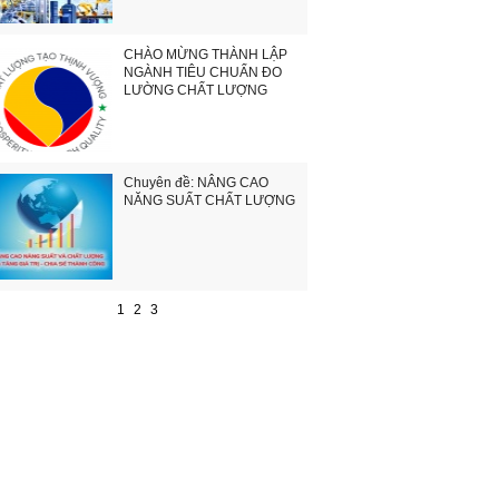
CHÀO MỪNG THÀNH LẬP
NGÀNH TIÊU CHUẨN ĐO
LƯỜNG CHẤT LƯỢNG
Chuyên đề: NÂNG CAO
NĂNG SUẤT CHẤT LƯỢNG
1
2
3