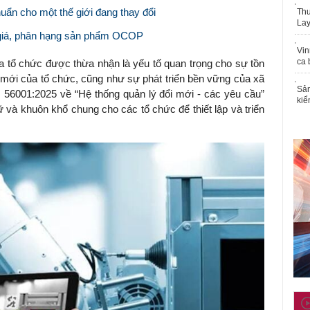
uẩn cho một thế giới đang thay đổi
Thu
Lay
h giá, phân hạng sản phẩm OCOP
Vin
ca 
a tổ chức được thừa nhận là yếu tố quan trọng cho sự tồn
i mới của tổ chức, cũng như sự phát triển bền vững của xã
Sản
 56001:2025 về “Hệ thống quản lý đổi mới - các yêu cầu”
kiể
và khuôn khổ chung cho các tổ chức để thiết lập và triển