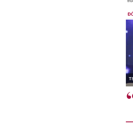
thu
ĐỐ
ó Viện trưởng
T
ệc phải làm
Việc sử dụng hiệu quả chính
và trên thực tế
sách tài khóa không chỉ mang ý
 hành như tăng
nghĩa hỗ trợ ngắn hạn mà còn
a học công
đóng vai trò tạo nền tảng cho
 các cơ chế
tăng trưởng bền vững dài hạn.
i mới sáng tạo,