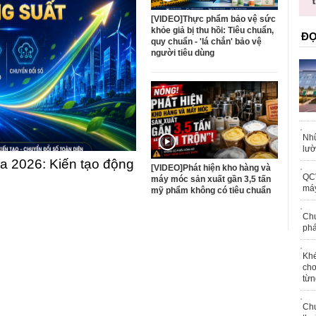
tr
[VIDEO]Thực phẩm bảo vệ sức
khỏe giả bị thu hồi: Tiêu chuẩn,
ĐỌ
quy chuẩn - 'lá chắn' bảo vệ
người tiêu dùng
Nhữ
lườ
 2026: Kiến tạo động
[VIDEO]Phát hiện kho hàng và
QC
máy móc sản xuất gần 3,5 tấn
máy
mỹ phẩm không có tiêu chuẩn
Chu
phá
Khé
chơ
từn
Chu