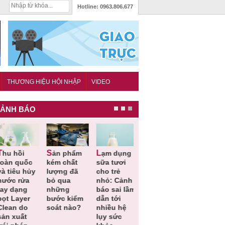
Hotline:
0963.806.677
THƯƠNG HIỆU HỘI NHẬP
VIDEO
ẢNH BÁO
Sản phẩm
Lạm dụng
Thu hồi
Những quy
oàn quốc
kém chất
sữa tươi
thực phẩm
định cần
 tiêu hủy
lượng đã
cho trẻ
chế biến
biết trong
ước rửa
bỏ qua
nhỏ: Cảnh
sẵn của
QCVN
ay dạng
những
báo sai lầm
Công ty
25:2025/
ọt Layer
bước kiểm
dẫn tới
City Foods
để hạn ch
lean do
soát nào?
nhiều hệ
do nguy cơ
sự cố điệ
ản xuất
lụy sức
nhiễm
khi thi cô