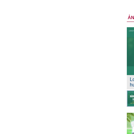
Ả
L
h