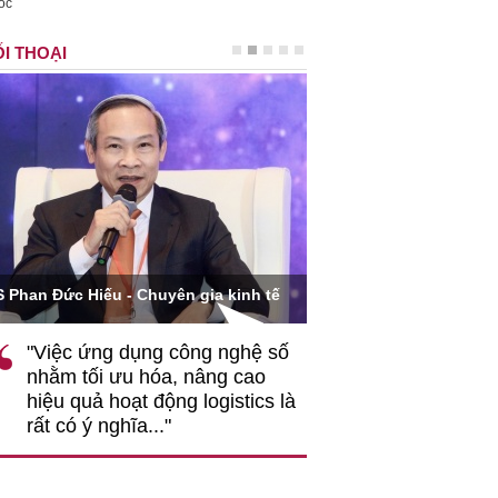
ốc
I THOẠI
Ông Hoàng Quang Phòn
S Phan Đức Hiếu - Chuyên gia kinh tế
VCCI
"Việc ứng dụng công nghệ số
""Theo tôi, cần 
nhằm tối ưu hóa, nâng cao
gốc rễ về nhận
hiệu quả hoạt động logistics là
nghiệp cần coi
rất có ý nghĩa..."
động hài hoà là
triển..."