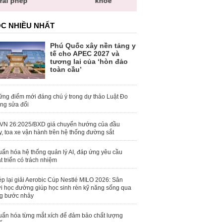
ái phép
khỏe
khuẩn
C NHIỀU NHẤT
Phú Quốc xây nền tảng y
tế cho APEC 2027 và
tương lai của ‘hòn đảo
toàn cầu’
ng điểm mới đáng chú ý trong dự thảo Luật Đo
ng sửa đổi
VN 26:2025/BXD giá chuyển hướng của đầu
, toa xe vận hành trên hệ thống đường sắt
ẩn hóa hệ thống quản lý AI, đáp ứng yêu cầu
t triển có trách nhiệm
p lại giải Aerobic Cúp Nestlé MILO 2026: Sân
i học đường giúp học sinh rèn kỹ năng sống qua
g bước nhảy
ẩn hóa từng mắt xích để đảm bảo chất lượng