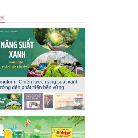
NH
ongform: Chiến lược năng suất xanh
ướng đến phát triển bền vững