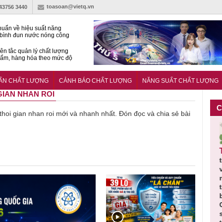
toasoan@vietq.vn
-43756 3440
huẩn về hiệu suất năng
bình đun nước nóng công
ơm nhiệt
ên tắc quản lý chất lượng
ẩm, hàng hóa theo mức độ
điểm mới đáng chú ý trong
o Luật Đo lường sửa đổi
UẨN CHẤT LƯỢNG
CẢNH BÁO CHẤT LƯỢNG
NĂNG SUẤT CHẤT LƯỢNG
 GIAN NHAN ROI
C
ề thoi gian nhan roi mới và nhanh nhất. Đón đọc và chia sẻ bài
Thu hồi đồ
Thu hồi
Người tiêu
Cảnh báo
Thu hồi
n
ngủ trẻ em
Cao lỏng
dùng cần
sản phẩm
t
ng
Michley do
Cảm cúm
cảnh giác
nhập ngoại
và
không đáp
Bảo
lựa chọn
bị thu hồi
n
/BCT
ứng tiêu
Phương
thịt lợn đạt
do mất an
t
chế
chuẩn an
không đạt
tiêu chuẩn
toàn có thể
b
iện
toàn
chất lượng
và an toàn
xuất hiện
C
công
tại Việt Nam
s