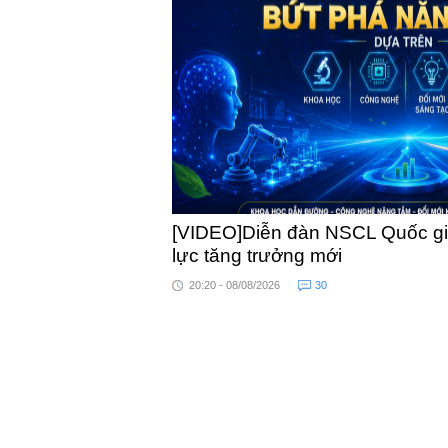
trái phép
khỏe
khuẩn
[VIDEO]Diễn đàn NSCL Quốc gia
lực tăng trưởng mới
20:20 - 08/08/2026
30