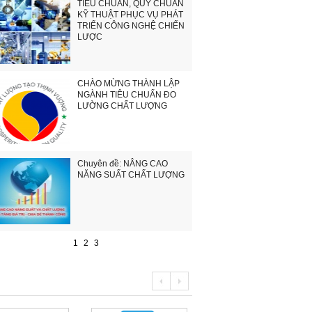
TIÊU CHUẨN, QUY CHUẨN
KỸ THUẬT PHỤC VỤ PHÁT
TRIỂN CÔNG NGHỆ CHIẾN
LƯỢC
CHÀO MỪNG THÀNH LẬP
NGÀNH TIÊU CHUẨN ĐO
LƯỜNG CHẤT LƯỢNG
Chuyên đề: NÂNG CAO
NĂNG SUẤT CHẤT LƯỢNG
1
2
3