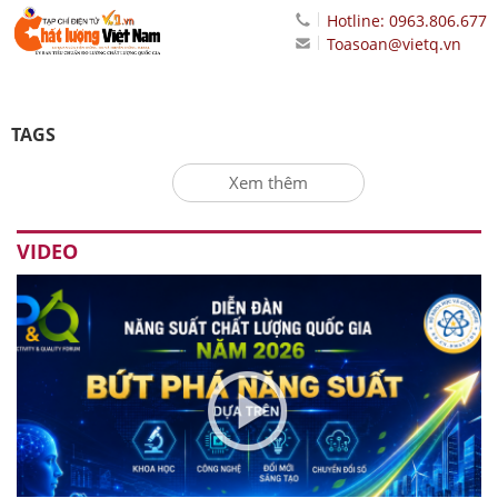
Hotline: 0963.806.677
Toasoan@vietq.vn
TAGS
Xem thêm
VIDEO