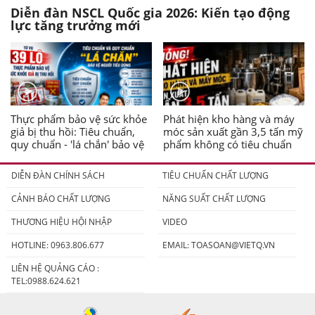
Diễn đàn NSCL Quốc gia 2026: Kiến tạo động
lực tăng trưởng mới
Thực phẩm bảo vệ sức khỏe
Phát hiện kho hàng và máy
giả bị thu hồi: Tiêu chuẩn,
móc sản xuất gần 3,5 tấn mỹ
quy chuẩn - 'lá chắn' bảo vệ
phẩm không có tiêu chuẩn
người tiêu dùng
DIỄN ĐÀN CHÍNH SÁCH
TIÊU CHUẨN CHẤT LƯỢNG
CẢNH BÁO CHẤT LƯỢNG
NĂNG SUẤT CHẤT LƯỢNG
THƯƠNG HIỆU HỘI NHẬP
VIDEO
HOTLINE: 0963.806.677
EMAIL:
TOASOAN@VIETQ.VN
LIÊN HỆ QUẢNG CÁO :
TEL:0988.624.621