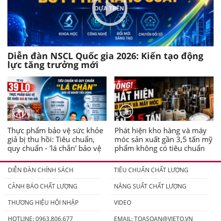
Diễn đàn NSCL Quốc gia 2026: Kiến tạo động
lực tăng trưởng mới
Thực phẩm bảo vệ sức khỏe
Phát hiện kho hàng và máy
giả bị thu hồi: Tiêu chuẩn,
móc sản xuất gần 3,5 tấn mỹ
quy chuẩn - 'lá chắn' bảo vệ
phẩm không có tiêu chuẩn
người tiêu dùng
DIỄN ĐÀN CHÍNH SÁCH
TIÊU CHUẨN CHẤT LƯỢNG
CẢNH BÁO CHẤT LƯỢNG
NĂNG SUẤT CHẤT LƯỢNG
THƯƠNG HIỆU HỘI NHẬP
VIDEO
HOTLINE: 0963.806.677
EMAIL:
TOASOAN@VIETQ.VN