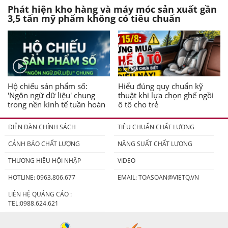
Phát hiện kho hàng và máy móc sản xuất gần
3,5 tấn mỹ phẩm không có tiêu chuẩn
Hộ chiếu sản phẩm số:
Hiểu đúng quy chuẩn kỹ
'Ngôn ngữ dữ liệu' chung
thuật khi lựa chọn ghế ngồi
trong nền kinh tế tuần hoàn
ô tô cho trẻ
DIỄN ĐÀN CHÍNH SÁCH
TIÊU CHUẨN CHẤT LƯỢNG
CẢNH BÁO CHẤT LƯỢNG
NĂNG SUẤT CHẤT LƯỢNG
THƯƠNG HIỆU HỘI NHẬP
VIDEO
HOTLINE: 0963.806.677
EMAIL:
TOASOAN@VIETQ.VN
LIÊN HỆ QUẢNG CÁO :
TEL:0988.624.621