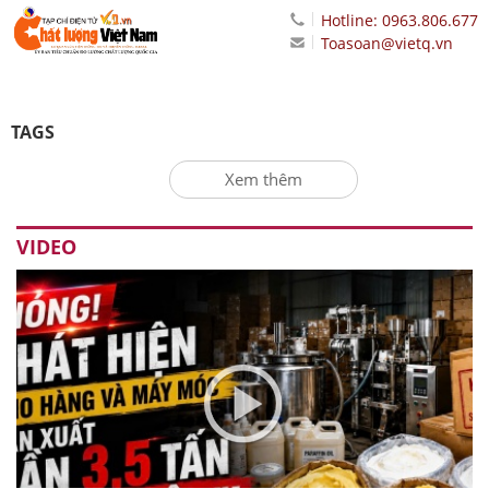
Hotline: 0963.806.677
Toasoan@vietq.vn
TAGS
Xem thêm
VIDEO