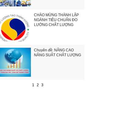
CHÀO MỪNG THÀNH LẬP
NGÀNH TIÊU CHUẨN ĐO
LƯỜNG CHẤT LƯỢNG
Chuyên đề: NÂNG CAO
NĂNG SUẤT CHẤT LƯỢNG
1
2
3