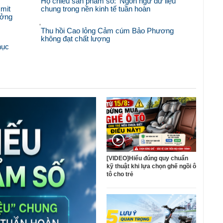
Hộ chiếu sản phẩm số: 'Ngôn ngữ dữ liệu'
mit
chung trong nền kinh tế tuần hoàn
ưởng
Thu hồi Cao lỏng Cảm cúm Bảo Phương
không đạt chất lượng
hục
[VIDEO]Hiểu đúng quy chuẩn
kỹ thuật khi lựa chọn ghế ngồi ô
tô cho trẻ