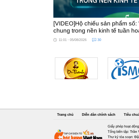
[VIDEO]Hộ chiếu sản phẩm số: 
chung trong nền kinh tế tuần h
11:01 - 05/08/2026
30
Trang chủ
Diễn đàn chính sách
Tiêu chu
Giấy phép hoạt động
Tổng biên tập:
Trần
Thư ký tòa soạn:
Đặ