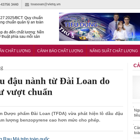
toasoan@vietq.vn
)-43756 3440
27:2025/BCT: Quy chuẩn
ng chuẩn quản lý an toàn
rình thủy điện
p đo đến chất lượng: Nền
ỹ thuật phía sau mỗi sản
n cư Phước Thọ: Hạt nhân
 hoạch đô thị tri thức tại
UẨN CHẤT LƯỢNG
CẢNH BÁO CHẤT LƯỢNG
NĂNG SUẤT CHẤT LƯỢNG
Long
CẢ
ng
ầu đậu nành từ Đài Loan do
hư vượt chuẩn
Ngư
ẩm Dược phẩm Đài Loan (TFDA) vừa phát hiện lô dầu đậu
tiê
àm lượng benzopyrene cao hơn mức cho phép.
Cả
toà
ng Rau Má trên toàn quốc