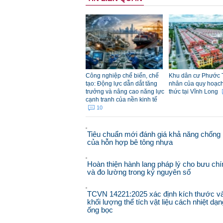
Công nghiệp chế biến, chế
Khu dân cư Phước 
tạo: Động lực dẫn dắt tăng
nhân của quy hoạch đ
trưởng và nâng cao năng lực
thức tại Vĩnh Long
cạnh tranh của nền kinh tế
10
Tiêu chuẩn mới đánh giá khả năng chống 
của hỗn hợp bê tông nhựa
Hoàn thiện hành lang pháp lý cho bưu chí
và đo lường trong kỷ nguyên số
TCVN 14221:2025 xác định kích thước v
khối lượng thể tích vật liệu cách nhiệt dạn
ống bọc