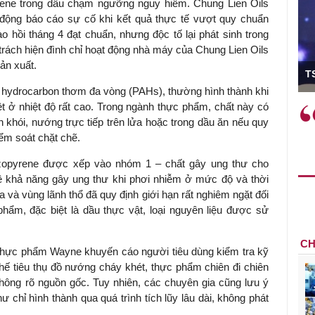
yrene trong dầu chạm ngưỡng nguy hiểm. Chung Lien Oils
động báo cáo sự cố khi kết quả thực tế vượt quy chuẩn
o hồi tháng 4 đạt chuẩn, nhưng độc tố lại phát sinh trong
trách hiện đình chỉ hoạt động nhà máy của Chung Lien Oils
ó Viện trưởng
sản xuất.
T
hydrocarbon thơm đa vòng (PAHs), thường hình thành khi
ệt ở nhiệt độ rất cao. Trong ngành thực phẩm, chất này có
ệc phải làm
Việc sử dụng hiệu quả chính
n khói, nướng trực tiếp trên lửa hoặc trong dầu ăn nếu quy
và trên thực tế
sách tài khóa không chỉ mang ý
iểm soát chặt chẽ.
 hành như tăng
nghĩa hỗ trợ ngắn hạn mà còn
a học công
đóng vai trò tạo nền tảng cho
nzopyrene được xếp vào nhóm 1 – chất gây ung thư cho
 các cơ chế
tăng trưởng bền vững dài hạn.
 khả năng gây ung thư khi phơi nhiễm ở mức độ và thời
i mới sáng tạo,
ia và vùng lãnh thổ đã quy định giới hạn rất nghiêm ngặt đối
ẩm, đặc biệt là dầu thực vật, loại nguyên liệu được sử
CH
thực phẩm Wayne khuyến cáo người tiêu dùng kiểm tra kỹ
ế tiêu thụ đồ nướng cháy khét, thực phẩm chiên đi chiên
i không rõ nguồn gốc. Tuy nhiên, các chuyên gia cũng lưu ý
ư chỉ hình thành qua quá trình tích lũy lâu dài, không phát