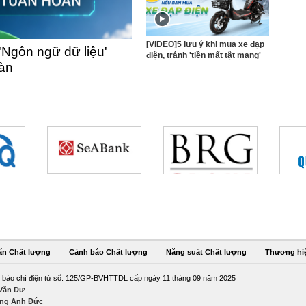
[VIDEO]5 lưu ý khi mua xe đạp
'Ngôn ngữ dữ liệu'
điện, tránh 'tiền mất tật mang'
oàn
ẩn Chất lượng
Cảnh báo Chất lượng
Năng suất Chất lượng
Thương hi
 báo chí điện tử số: 125/GP-BVHTTDL cấp ngày 11 tháng 09 năm 2025
 Văn Dư
ng Anh Đức