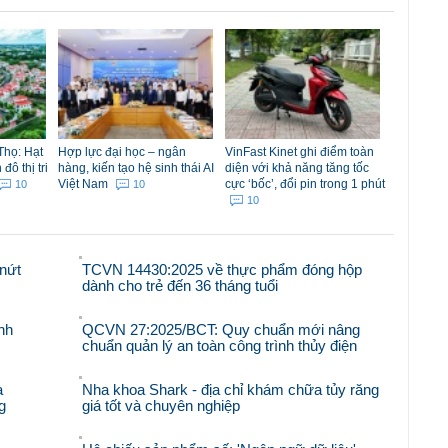
Thọ: Hạt
Hợp lực đại học – ngân
VinFast Kinet ghi điểm toàn
ô thị tri
hàng, kiến tạo hệ sinh thái AI
diện với khả năng tăng tốc
Việt Nam
cực ‘bốc’, đổi pin trong 1 phút
10
10
10
nứt
TCVN 14430:2025 về thực phẩm đóng hộp
dành cho trẻ đến 36 tháng tuổi
nh
QCVN 27:2025/BCT: Quy chuẩn mới nâng
chuẩn quản lý an toàn công trình thủy điện
à
Nha khoa Shark - địa chỉ khám chữa tủy răng
g
giá tốt và chuyên nghiệp