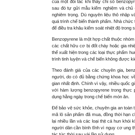
của một đối tác khi thấy chỉ số benzop
sau đó tự gửi mẫu kiểm nghiệm và chủ 
nghiêm trọng. Dù nguyên liệu thô nhập và
quá trình chế biến thành phẩm. Nhà chức 
TS. Nguyễn Đức Độ - Ph
để điều tra khâu kiểm soát nhiệt độ trong 
Viện Kinh tế Tài chính
Benzopyrene là một hợp chất thuộc nhóm 
các chất hữu cơ bị đốt cháy hoặc gia nhi
"Có rất nhiều vi
thể xuất hiện trong các loại thực phẩm hu
ngay từ bây giờ 
trình tinh luyện và chế biến không được k
đang được tiến
đầu tư cho kho
Theo đánh giá của các chuyên gia, be
nghệ; ban hành
người, do có đủ bằng chứng khoa học về
khuyến khích đổ
gian nhất định. Chính vì vậy, nhiều quốc g
khởi nghiệp..."
với hàm lượng benzopyrene trong thực ph
dụng hằng ngày trong chế biến món ăn.
Để bảo vệ sức khỏe, chuyên gia an toàn 
mã lô sản phẩm đã mua, đồng thời hạn ch
lại nhiều lần và các loại thịt cá hun khó
người dân cần bình tĩnh vì nguy cơ ung th
tác tức thời sau vài lần sử dụng.