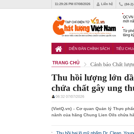
11:29:27 PM
07/08/2026
Liên hệ
(84-2
QCVN 
mới nâ
công t
Từ phé
tảng k
phẩm
Khu dâ
của quy
DIỄN ĐÀN CHÍNH SÁCH
TIÊU CH
Vĩnh 
TRANG CHỦ
Cảnh báo Chất lượ
Thu hồi lượng lớn d
chứa chất gây ung t
06:32 07/07/2026
(VietQ.vn) - Cơ quan Quản lý Thực ph
nành của hãng Chung Lien Oils chứa h
Thu hồi hai lô mỹ phẩm Dr. Clean, You