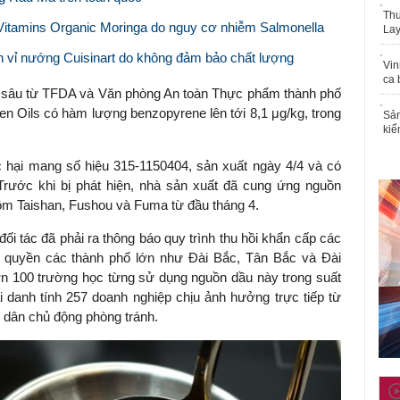
Thu
itamins Organic Moringa do nguy cơ nhiễm Salmonella
Lay
inh vỉ nướng Cuisinart do không đảm bảo chất lượng
Vin
ca 
n sâu từ TFDA và Văn phòng An toàn Thực phẩm thành phố
n Oils có hàm lượng benzopyrene lên tới 8,1 μg/kg, trong
Sản
kiể
 hại mang số hiệu 315-1150404, sản xuất ngày 4/4 và có
rước khi bị phát hiện, nhà sản xuất đã cung ứng nguồn
gồm Taishan, Fushou và Fuma từ đầu tháng 4.
đối tác đã phải ra thông báo quy trình thu hồi khẩn cấp các
h quyền các thành phố lớn như Đài Bắc, Tân Bắc và Đài
n 100 trường học từng sử dụng nguồn dầu này trong suất
danh tính 257 doanh nghiệp chịu ảnh hưởng trực tiếp từ
 dân chủ động phòng tránh.