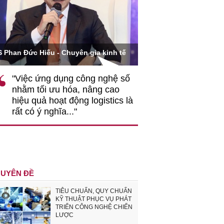
Ông Hoàng Quang Phòn
S Phan Đức Hiếu - Chuyên gia kinh tế
VCCI
"Việc ứng dụng công nghệ số
""Theo tôi, cần 
nhằm tối ưu hóa, nâng cao
gốc rễ về nhận
hiệu quả hoạt động logistics là
nghiệp cần coi
rất có ý nghĩa..."
động hài hoà là
triển..."
UYÊN ĐỀ
TIÊU CHUẨN, QUY CHUẨN
KỸ THUẬT PHỤC VỤ PHÁT
TRIỂN CÔNG NGHỆ CHIẾN
LƯỢC