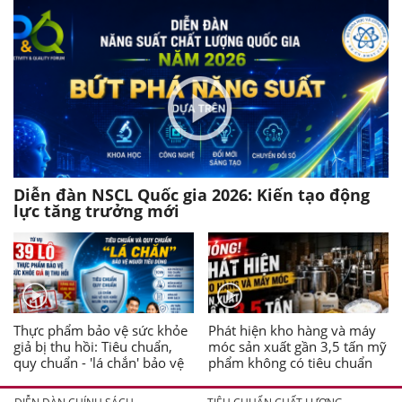
Diễn đàn NSCL Quốc gia 2026: Kiến tạo động
lực tăng trưởng mới
Thực phẩm bảo vệ sức khỏe
Phát hiện kho hàng và máy
giả bị thu hồi: Tiêu chuẩn,
móc sản xuất gần 3,5 tấn mỹ
quy chuẩn - 'lá chắn' bảo vệ
phẩm không có tiêu chuẩn
người tiêu dùng