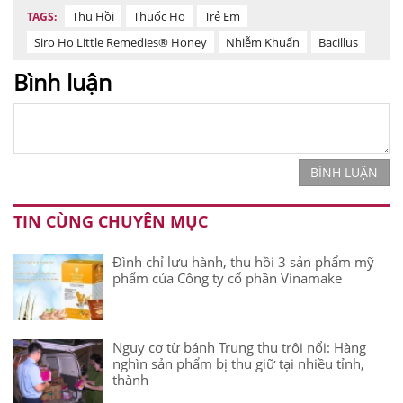
Thu Hồi
Thuốc Ho
Trẻ Em
TAGS:
Siro Ho Little Remedies® Honey
Nhiễm Khuẩn
Bacillus
Bình luận
BÌNH LUẬN
TIN CÙNG CHUYÊN MỤC
Đình chỉ lưu hành, thu hồi 3 sản phẩm mỹ
phẩm của Công ty cổ phần Vinamake
Nguy cơ từ bánh Trung thu trôi nổi: Hàng
nghìn sản phẩm bị thu giữ tại nhiều tỉnh,
thành