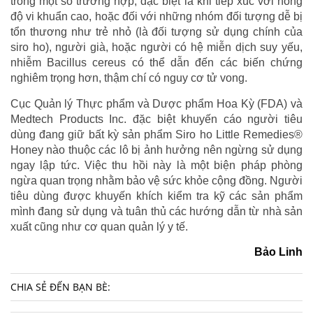
trong một số trường hợp, đặc biệt là khi tiếp xúc với nồng
độ vi khuẩn cao, hoặc đối với những nhóm đối tượng dễ bị
tổn thương như trẻ nhỏ (là đối tượng sử dụng chính của
siro ho), người già, hoặc người có hệ miễn dịch suy yếu,
nhiễm Bacillus cereus có thể dẫn đến các biến chứng
nghiêm trọng hơn, thậm chí có nguy cơ tử vong.
Cục Quản lý Thực phẩm và Dược phẩm Hoa Kỳ (FDA) và
Medtech Products Inc. đặc biệt khuyến cáo người tiêu
dùng đang giữ bất kỳ sản phẩm Siro ho Little Remedies®
Honey nào thuộc các lô bị ảnh hưởng nên ngừng sử dụng
ngay lập tức. Việc thu hồi này là một biện pháp phòng
ngừa quan trọng nhằm bảo vệ sức khỏe cộng đồng. Người
tiêu dùng được khuyến khích kiểm tra kỹ các sản phẩm
mình đang sử dụng và tuân thủ các hướng dẫn từ nhà sản
xuất cũng như cơ quan quản lý y tế.
Bảo Linh
CHIA SẺ ĐẾN BẠN BÈ: