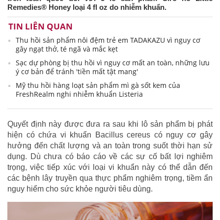
Remedies® Honey loại 4 fl oz do nhiễm khuẩn.
TIN LIÊN QUAN
Thu hồi sản phẩm nôi đệm trẻ em TADAKAZU vì nguy cơ
gây ngạt thở, té ngã và mắc kẹt
Sạc dự phòng bị thu hồi vì nguy cơ mất an toàn, những lưu
ý cơ bản để tránh 'tiền mất tật mang'
Mỹ thu hồi hàng loạt sản phẩm mì gà sốt kem của
FreshRealm nghi nhiễm khuẩn Listeria
Quyết định này được đưa ra sau khi lô sản phẩm bị phát
hiện có chứa vi khuẩn Bacillus cereus có nguy cơ gây
hưởng đến chất lượng và an toàn trong suốt thời hạn sử
dụng. Dù chưa có báo cáo về các sự cố bất lợi nghiêm
trọng, việc tiếp xúc với loại vi khuẩn này có thể dẫn đến
các bệnh lây truyền qua thực phẩm nghiêm trọng, tiềm ẩn
nguy hiểm cho sức khỏe người tiêu dùng.