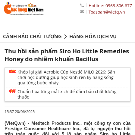
Hotline: 0963.806.677
Toasoan@vietq.vn
CẢNH BÁO CHẤT LƯỢNG
HÀNG HÓA DỊCH VỤ
Thu hồi sản phẩm Siro Ho Little Remedies
Honey do nhiễm khuẩn Bacillus
Khép lại giải Aerobic Cúp Nestlé MILO 2026: Sân
chơi học đường giúp học sinh rèn kỹ năng sống
qua từng bước nhảy
Chuẩn hóa từng mắt xích để đảm bảo chất lượng
thuốc
15:37 20/06/2025
(VietQ.vn) - Medtech Products Inc., một công ty con của
Prestige Consumer Healthcare Inc., đã tự nguyện thu hồi
trên toàn quốc đối với 5 lô sản phẩm Siro ho Little