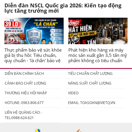
Diễn đàn NSCL Quốc gia 2026: Kiến tạo động
lực tăng trưởng mới
Thực phẩm bảo vệ sức khỏe
Phát hiện kho hàng và máy
giả bị thu hồi: Tiêu chuẩn,
móc sản xuất gần 3,5 tấn mỹ
quy chuẩn - 'lá chắn' bảo vệ
phẩm không có tiêu chuẩn
người tiêu dùng
DIỄN ĐÀN CHÍNH SÁCH
TIÊU CHUẨN CHẤT LƯỢNG
CẢNH BÁO CHẤT LƯỢNG
NĂNG SUẤT CHẤT LƯỢNG
THƯƠNG HIỆU HỘI NHẬP
VIDEO
HOTLINE: 0963.806.677
EMAIL:
TOASOAN@VIETQ.VN
LIÊN HỆ QUẢNG CÁO :
TEL:0988.624.621