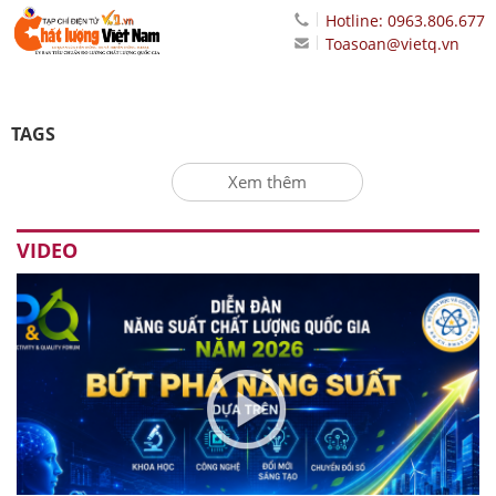
Hotline: 0963.806.677
Toasoan@vietq.vn
TAGS
Xem thêm
VIDEO