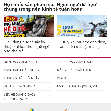
Hộ chiếu sản phẩm số: 'Ngôn ngữ dữ liệu'
chung trong nền kinh tế tuần hoàn
Hiểu đúng quy chuẩn kỹ
5 lưu ý khi mua xe đạp điện,
thuật khi lựa chọn ghế ngồi
tránh 'tiền mất tật mang'
ô tô cho trẻ
DIỄN ĐÀN CHÍNH SÁCH
TIÊU CHUẨN CHẤT LƯỢNG
CẢNH BÁO CHẤT LƯỢNG
NĂNG SUẤT CHẤT LƯỢNG
THƯƠNG HIỆU HỘI NHẬP
VIDEO
HOTLINE: 0963.806.677
EMAIL:
TOASOAN@VIETQ.VN
LIÊN HỆ QUẢNG CÁO :
TEL:0988.624.621