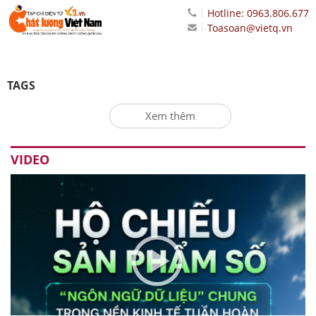
Hotline: 0963.806.677
Toasoan@vietq.vn
TAGS
Xem thêm
VIDEO