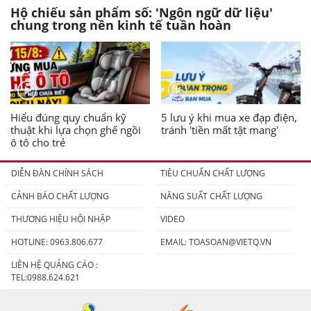
Hộ chiếu sản phẩm số: 'Ngôn ngữ dữ liệu'
chung trong nền kinh tế tuần hoàn
Hiểu đúng quy chuẩn kỹ
5 lưu ý khi mua xe đạp điện,
thuật khi lựa chọn ghế ngồi
tránh 'tiền mất tật mang'
ô tô cho trẻ
DIỄN ĐÀN CHÍNH SÁCH
TIÊU CHUẨN CHẤT LƯỢNG
CẢNH BÁO CHẤT LƯỢNG
NĂNG SUẤT CHẤT LƯỢNG
THƯƠNG HIỆU HỘI NHẬP
VIDEO
HOTLINE: 0963.806.677
EMAIL:
TOASOAN@VIETQ.VN
LIÊN HỆ QUẢNG CÁO :
TEL:0988.624.621