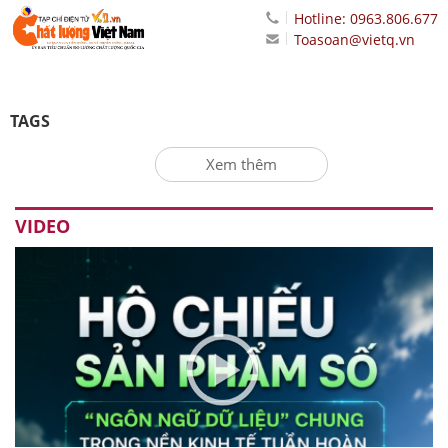
Hotline: 0963.806.677
Toasoan@vietq.vn
TAGS
Xem thêm
VIDEO