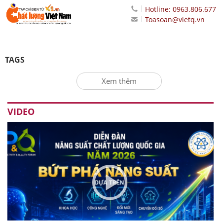
Hotline: 0963.806.677
Toasoan@vietq.vn
TAGS
Xem thêm
VIDEO