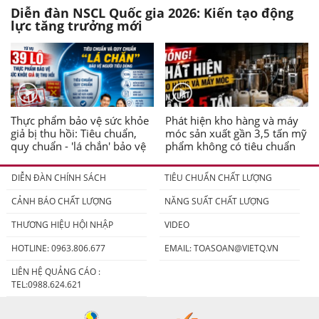
Diễn đàn NSCL Quốc gia 2026: Kiến tạo động
lực tăng trưởng mới
Thực phẩm bảo vệ sức khỏe
Phát hiện kho hàng và máy
giả bị thu hồi: Tiêu chuẩn,
móc sản xuất gần 3,5 tấn mỹ
quy chuẩn - 'lá chắn' bảo vệ
phẩm không có tiêu chuẩn
người tiêu dùng
DIỄN ĐÀN CHÍNH SÁCH
TIÊU CHUẨN CHẤT LƯỢNG
CẢNH BÁO CHẤT LƯỢNG
NĂNG SUẤT CHẤT LƯỢNG
THƯƠNG HIỆU HỘI NHẬP
VIDEO
HOTLINE: 0963.806.677
EMAIL:
TOASOAN@VIETQ.VN
LIÊN HỆ QUẢNG CÁO :
TEL:0988.624.621