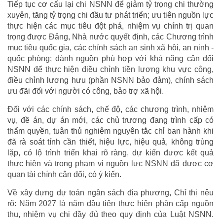
Tiếp tục cơ cấu lại chi NSNN để giảm tỷ trọng chi thường
xuyên, tăng tỷ trọng chi đầu tư phát triển; ưu tiên nguồn lực
thực hiện các mục tiêu đột phá, nhiệm vụ chính trị quan
trọng được Đảng, Nhà nước quyết định, các Chương trình
mục tiêu quốc gia, các chính sách an sinh xã hội, an ninh -
quốc phòng; dành nguồn phù hợp với khả năng cân đối
NSNN để thực hiện điều chỉnh tiền lương khu vực công,
điều chỉnh lương hưu (phần NSNN bảo đảm), chính sách
ưu đãi đối với người có công, bảo trợ xã hội.
Đối với các chính sách, chế độ, các chương trình, nhiệm
vụ, đề án, dự án mới, các chủ trương đang trình cấp có
thẩm quyền, tuân thủ nghiêm nguyên tắc chỉ ban hành khi
đã rà soát tính cần thiết, hiệu lực, hiệu quả, không trùng
lặp, có lộ trình triển khai rõ ràng, dự kiến được kết quả
thực hiện và trong phạm vi nguồn lực NSNN đã được cơ
quan tài chính cân đối, có ý kiến.
Về xây dựng dự toán ngân sách địa phương, Chỉ thị nêu
rõ: Năm 2027 là năm đầu tiên thực hiện phân cấp nguồn
thu, nhiệm vụ chi đầy đủ theo quy định của Luật NSNN.