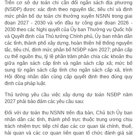
Trên cơ sở dự toán chi cân đối ngân sách địa phương
(NSĐP) được xác định theo nguyên tắc, tiêu chí và định
mức phân bổ dự toán chi thường xuyên NSNN trong giai
đoạn 2027 - 2030 và vốn đầu tư công giai đoạn 2026 -
2030 theo các Nghị quyết của Ủy ban Thường vụ Quốc hội
và Quyết định của Thủ tướng Chính phủ, Ủy ban nhân dân
các tỉnh, thành phố xây dựng, hoàn thiện hệ thống nguyên
tắc, tiêu chí, định mức phân bổ NSĐP năm 2027; phân cấp
cụ thể nguồn thu, tỷ lệ phần trăm phân chia các khoản thu
giữa ngân sách cấp tỉnh và ngân sách cấp xã; mức bổ
sung từ ngân sách cấp tỉnh cho ngân sách cấp xã, trình
Hội đồng nhân dân cùng cấp quyết định theo đúng quy
định của pháp luật.
Thủ tướng yêu cầu việc xây dựng dự toán NSĐP năm
2027 phải bảo đảm các yêu cầu sau:
Đối với dự toán thu NSNN trên địa bàn, Chủ tịch Ủy ban
nhân dân các tỉnh, thành phố trực thuộc trung ương chịu
trách nhiệm trực tiếp chỉ đạo các cơ quan tài chính, thuế,
hải quan và các cơ quan liên quan tổ chức đánh giá sát