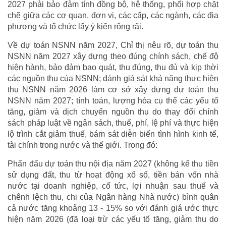
2027 phải bảo đảm tính đồng bộ, hệ thống, phối hợp chặt
chẽ giữa các cơ quan, đơn vị, các cấp, các ngành, các địa
phương và tổ chức lấy ý kiến rộng rãi.
Về dự toán NSNN năm 2027, Chỉ thị nêu rõ, dự toán thu
NSNN năm 2027 xây dựng theo đúng chính sách, chế độ
hiện hành, bảo đảm bao quát, thu đúng, thu đủ và kịp thời
các nguồn thu của NSNN; đánh giá sát khả năng thực hiện
thu NSNN năm 2026 làm cơ sở xây dựng dự toán thu
NSNN năm 2027; tính toán, lượng hóa cụ thể các yếu tố
tăng, giảm và dịch chuyển nguồn thu do thay đổi chính
sách pháp luật về ngân sách, thuế, phí, lệ phí và thực hiện
lộ trình cắt giảm thuế, bám sát diễn biến tình hình kinh tế,
tài chính trong nước và thế giới. Trong đó:
Phấn đấu dự toán thu nội địa năm 2027 (không kể thu tiền
sử dụng đất, thu từ hoạt động xổ số, tiền bán vốn nhà
nước tại doanh nghiệp, cổ tức, lợi nhuận sau thuế và
chênh lệch thu, chi của Ngân hàng Nhà nước) bình quân
cả nước tăng khoảng 13 - 15% so với đánh giá ước thực
hiện năm 2026 (đã loại trừ các yếu tố tăng, giảm thu do