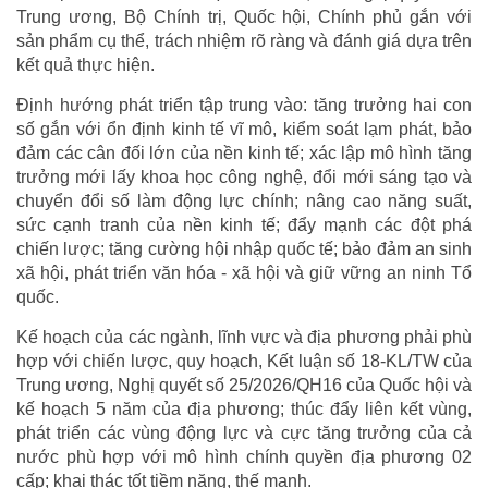
Trung ương, Bộ Chính trị, Quốc hội, Chính phủ gắn với
sản phẩm cụ thể, trách nhiệm rõ ràng và đánh giá dựa trên
kết quả thực hiện.
Định hướng phát triển tập trung vào: tăng trưởng hai con
số gắn với ổn định kinh tế vĩ mô, kiểm soát lạm phát, bảo
đảm các cân đối lớn của nền kinh tế; xác lập mô hình tăng
trưởng mới lấy khoa học công nghệ, đổi mới sáng tạo và
chuyển đổi số làm động lực chính; nâng cao năng suất,
sức cạnh tranh của nền kinh tế; đẩy mạnh các đột phá
chiến lược; tăng cường hội nhập quốc tế; bảo đảm an sinh
xã hội, phát triển văn hóa - xã hội và giữ vững an ninh Tổ
quốc.
Kế hoạch của các ngành, lĩnh vực và địa phương phải phù
hợp với chiến lược, quy hoạch, Kết luận số 18-KL/TW của
Trung ương, Nghị quyết số 25/2026/QH16 của Quốc hội và
kế hoạch 5 năm của địa phương; thúc đẩy liên kết vùng,
phát triển các vùng động lực và cực tăng trưởng của cả
nước phù hợp với mô hình chính quyền địa phương 02
cấp; khai thác tốt tiềm năng, thế mạnh.