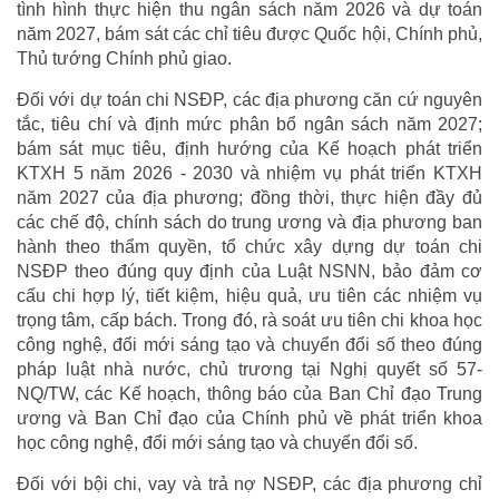
tình hình thực hiện thu ngân sách năm 2026 và dự toán
năm 2027, bám sát các chỉ tiêu được Quốc hội, Chính phủ,
Thủ tướng Chính phủ giao.
Đối với dự toán chi NSĐP, các địa phương căn cứ nguyên
tắc, tiêu chí và định mức phân bổ ngân sách năm 2027;
bám sát mục tiêu, định hướng của Kế hoạch phát triển
KTXH 5 năm 2026 - 2030 và nhiệm vụ phát triển KTXH
năm 2027 của địa phương; đồng thời, thực hiện đầy đủ
các chế độ, chính sách do trung ương và địa phương ban
hành theo thẩm quyền, tổ chức xây dựng dự toán chi
NSĐP theo đúng quy định của Luật NSNN, bảo đảm cơ
cấu chi hợp lý, tiết kiệm, hiệu quả, ưu tiên các nhiệm vụ
trọng tâm, cấp bách. Trong đó, rà soát ưu tiên chi khoa học
công nghệ, đổi mới sáng tạo và chuyển đổi số theo đúng
pháp luật nhà nước, chủ trương tại Nghị quyết số 57-
NQ/TW, các Kế hoạch, thông báo của Ban Chỉ đạo Trung
ương và Ban Chỉ đạo của Chính phủ về phát triển khoa
học công nghệ, đổi mới sáng tạo và chuyển đổi số.
Đối với bội chi, vay và trả nợ NSĐP, các địa phương chỉ