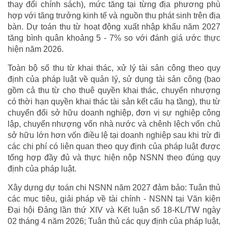
thay đổi chính sách), mức tăng tại từng địa phương phù
hợp với tăng trưởng kinh tế và nguồn thu phát sinh trên địa
bàn. Dự toán thu từ hoạt động xuất nhập khẩu năm 2027
tăng bình quân khoảng 5 - 7% so với đánh giá ước thực
hiện năm 2026.
Toàn bộ số thu từ khai thác, xử lý tài sản công theo quy
định của pháp luật về quản lý, sử dụng tài sản công (bao
gồm cả thu từ cho thuê quyền khai thác, chuyển nhượng
có thời hạn quyền khai thác tài sản kết cấu hạ tầng), thu từ
chuyển đổi sở hữu doanh nghiệp, đơn vị sự nghiệp công
lập, chuyển nhượng vốn nhà nước và chênh lệch vốn chủ
sở hữu lớn hơn vốn điều lệ tại doanh nghiệp sau khi trừ đi
các chi phí có liên quan theo quy định của pháp luật được
tổng hợp đầy đủ và thực hiện nộp NSNN theo đúng quy
định của pháp luật.
Xây dựng dự toán chi NSNN năm 2027 đảm bảo: Tuân thủ
các mục tiêu, giải pháp về tài chính - NSNN tại Văn kiện
Đại hội Đảng lần thứ XIV và Kết luận số 18-KL/TW ngày
02 tháng 4 năm 2026; Tuân thủ các quy định của pháp luật,