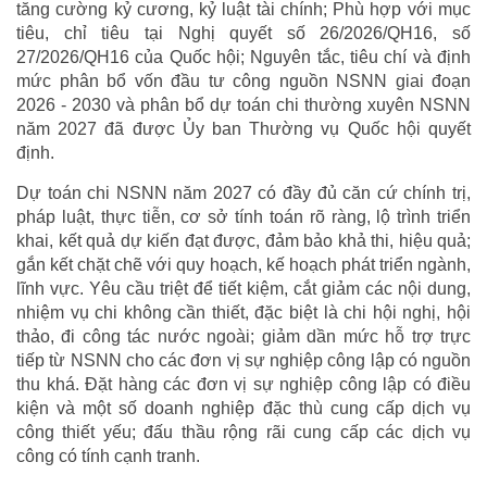
tăng cường kỷ cương, kỷ luật tài chính; Phù hợp với mục
tiêu, chỉ tiêu tại Nghị quyết số 26/2026/QH16, số
27/2026/QH16 của Quốc hội; Nguyên tắc, tiêu chí và định
mức phân bổ vốn đầu tư công nguồn NSNN giai đoạn
2026 - 2030 và phân bổ dự toán chi thường xuyên NSNN
năm 2027 đã được Ủy ban Thường vụ Quốc hội quyết
định.
Dự toán chi NSNN năm 2027 có đầy đủ căn cứ chính trị,
pháp luật, thực tiễn, cơ sở tính toán rõ ràng, lộ trình triển
khai, kết quả dự kiến đạt được, đảm bảo khả thi, hiệu quả;
gắn kết chặt chẽ với quy hoạch, kế hoạch phát triển ngành,
lĩnh vực. Yêu cầu triệt để tiết kiệm, cắt giảm các nội dung,
nhiệm vụ chi không cần thiết, đặc biệt là chi hội nghị, hội
thảo, đi công tác nước ngoài; giảm dần mức hỗ trợ trực
tiếp từ NSNN cho các đơn vị sự nghiệp công lập có nguồn
thu khá. Đặt hàng các đơn vị sự nghiệp công lập có điều
kiện và một số doanh nghiệp đặc thù cung cấp dịch vụ
công thiết yếu; đấu thầu rộng rãi cung cấp các dịch vụ
công có tính cạnh tranh.