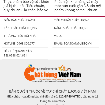
Thực phẩm bảo vệ sức khỏe
Phát hiện kho hàng và máy
giả bị thu hồi: Tiêu chuẩn,
móc sản xuất gần 3,5 tấn mỹ
quy chuẩn - 'lá chắn' bảo vệ
phẩm không có tiêu chuẩn
người tiêu dùng
DIỄN ĐÀN CHÍNH SÁCH
TIÊU CHUẨN CHẤT LƯỢNG
CẢNH BÁO CHẤT LƯỢNG
NĂNG SUẤT CHẤT LƯỢNG
THƯƠNG HIỆU HỘI NHẬP
VIDEO
HOTLINE: 0963.806.677
EMAIL:
TOASOAN@VIETQ.VN
LIÊN HỆ QUẢNG CÁO :
TEL:0988.624.621
BẢN QUYỀN THUỘC VỀ TẠP CHÍ CHẤT LƯỢNG VIỆT NAM
Giấy phép hoạt động báo chí điện tử số: 125/GP-BVHTTDL cấp ngày 11
tháng 09 năm 2025