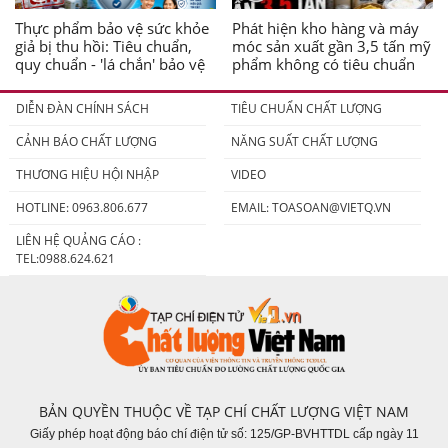
Thực phẩm bảo vệ sức khỏe
Phát hiện kho hàng và máy
giả bị thu hồi: Tiêu chuẩn,
móc sản xuất gần 3,5 tấn mỹ
quy chuẩn - 'lá chắn' bảo vệ
phẩm không có tiêu chuẩn
người tiêu dùng
DIỄN ĐÀN CHÍNH SÁCH
TIÊU CHUẨN CHẤT LƯỢNG
CẢNH BÁO CHẤT LƯỢNG
NĂNG SUẤT CHẤT LƯỢNG
THƯƠNG HIỆU HỘI NHẬP
VIDEO
HOTLINE: 0963.806.677
EMAIL:
TOASOAN@VIETQ.VN
LIÊN HỆ QUẢNG CÁO :
TEL:0988.624.621
BẢN QUYỀN THUỘC VỀ TẠP CHÍ CHẤT LƯỢNG VIỆT NAM
Giấy phép hoạt động báo chí điện tử số: 125/GP-BVHTTDL cấp ngày 11