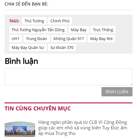
CHIA SẺ ĐẾN BẠN BÈ:
Thủ Tướng
Chính Phủ
TAGS:
Thủ Tướng Nguyễn Tấn Dũng
Máy Bay
Trực Thăng
UH1
Trung Đoàn
Không Quân 917
Máy Bay Rơi
Máy Bay Quân Sự
Sư Đoàn 370
Bình luận
BÌNH LUẬN
TIN CÙNG CHUYÊN MỤC
Hàng ngàn phần quà từ CLB Vì Cộng Đồng
giúp các em nhỏ xã vùng biên Tuy Đức ấm
áp mùa Trung thu