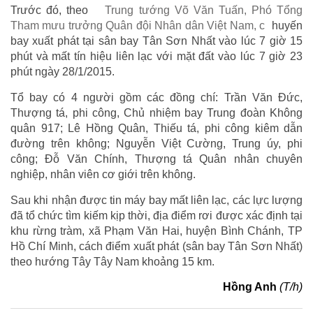
Trước đó, theo
Trung tướng Võ Văn Tuấn, Phó Tổng
Tham mưu trưởng Quân đội Nhân dân Việt Nam, c
huyến
bay xuất phát tại sân bay Tân Sơn Nhất vào lúc 7 giờ 15
phút và mất tín hiệu liên lạc với mặt đất vào lúc 7 giờ 23
phút ngày 28/1/2015.
Tổ bay có 4 người gồm các đồng chí: Trần Văn Đức,
Thượng tá, phi công, Chủ nhiệm bay Trung đoàn Không
quân 917; Lê Hồng Quân, Thiếu tá, phi công kiêm dẫn
đường trên không; Nguyễn Việt Cường, Trung úy, phi
công; Đỗ Văn Chính, Thượng tá Quân nhân chuyên
nghiệp, nhân viên cơ giới trên không.
Sau khi nhận được tin máy bay mất liên lạc, các lực lượng
đã tổ chức tìm kiếm kịp thời, địa điểm rơi được xác định tại
khu rừng tràm, xã Phạm Văn Hai, huyện Bình Chánh, TP
Hồ Chí Minh, cách điểm xuất phát (sân bay Tân Sơn Nhất)
theo hướng Tây Tây Nam khoảng 15 km.
Hồng Anh
(T/h)