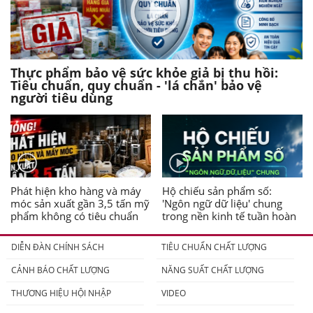
Thực phẩm bảo vệ sức khỏe giả bị thu hồi:
Tiêu chuẩn, quy chuẩn - 'lá chắn' bảo vệ
người tiêu dùng
Phát hiện kho hàng và máy
Hộ chiếu sản phẩm số:
móc sản xuất gần 3,5 tấn mỹ
'Ngôn ngữ dữ liệu' chung
phẩm không có tiêu chuẩn
trong nền kinh tế tuần hoàn
DIỄN ĐÀN CHÍNH SÁCH
TIÊU CHUẨN CHẤT LƯỢNG
CẢNH BÁO CHẤT LƯỢNG
NĂNG SUẤT CHẤT LƯỢNG
THƯƠNG HIỆU HỘI NHẬP
VIDEO