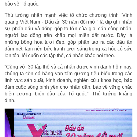
bảo vệ Tổ quốc.
Thủ tướng nhấn mạnh việc tổ chức chương trình “Vinh
quang Việt Nam - Dấu ấn 30 năm đổi mới” là dịp ghi nhận
sự phấn đấu và đóng góp to lớn của giai cấp công nhân,
người lao động trên khắp mọi miền đất nước. Đây là
những bông hoa tươi đẹp, góp phần tạo ra các dấu ấn
đậm nét, làm nên bức tranh tươi sáng trong xã hội, có sức
lan tỏa, lôi cuốn các tập thể, cá nhân khác noi theo.
“Cùng với 30 tập thể và cá nhân được vinh danh hôm nay,
chúng ta còn có hàng vạn tấm gương tiêu biểu trong các
lĩnh vực sản xuất, kinh doanh, nghiên cứu khoa học, bảo
đảm cuộc sống bình yên cho nhân dân, bảo vệ vững chắc
biên cương, biển đảo của Tổ quốc”, Thủ tướng khẳng
định.