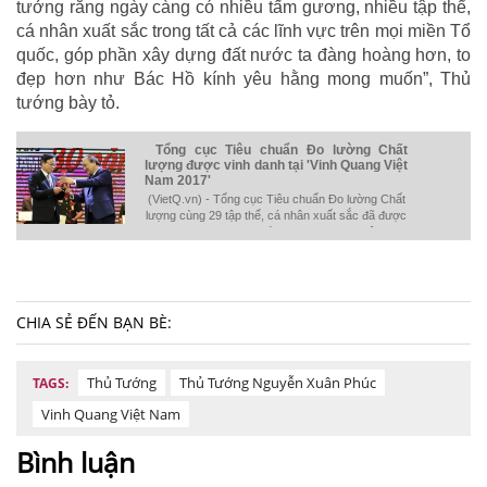
tưởng rằng ngày càng có nhiều tấm gương, nhiều tập thể,
cá nhân xuất sắc trong tất cả các lĩnh vực trên mọi miền Tổ
quốc, góp phần xây dựng đất nước ta đàng hoàng hơn, to
đẹp hơn như Bác Hồ kính yêu hằng mong muốn”, Thủ
tướng bày tỏ.
Tổng cục Tiêu chuẩn Đo lường Chất
lượng được vinh danh tại 'Vinh Quang Việt
Nam 2017'
(VietQ.vn) - Tổng cục Tiêu chuẩn Đo lường Chất
lượng cùng 29 tập thể, cá nhân xuất sắc đã được
vinh danh tại Chương trình “Vinh Quang Việt Nam
2017 - Dấu ấn 30 năm đổi mới” diễn ra tại Hà Nội.
CHIA SẺ ĐẾN BẠN BÈ:
Thủ Tướng
Thủ Tướng Nguyễn Xuân Phúc
TAGS:
Vinh Quang Việt Nam
Bình luận