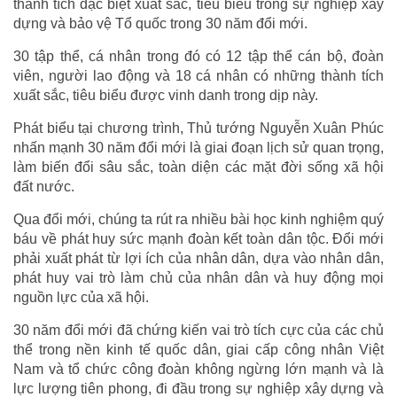
thành tích đặc biệt xuất sắc, tiêu biểu trong sự nghiệp xây
dựng và bảo vệ Tổ quốc trong 30 năm đổi mới.
30 tập thể, cá nhân trong đó có 12 tập thể cán bộ, đoàn
viên, người lao động và 18 cá nhân có những thành tích
xuất sắc, tiêu biểu được vinh danh trong dịp này.
Phát biểu tại chương trình, Thủ tướng Nguyễn Xuân Phúc
nhấn mạnh 30 năm đổi mới là giai đoạn lịch sử quan trọng,
làm biến đổi sâu sắc, toàn diện các mặt đời sống xã hội
đất nước.
Qua đổi mới, chúng ta rút ra nhiều bài học kinh nghiệm quý
báu về phát huy sức mạnh đoàn kết toàn dân tộc. Đổi mới
phải xuất phát từ lợi ích của nhân dân, dựa vào nhân dân,
phát huy vai trò làm chủ của nhân dân và huy động mọi
nguồn lực của xã hội.
30 năm đổi mới đã chứng kiến vai trò tích cực của các chủ
thể trong nền kinh tế quốc dân, giai cấp công nhân Việt
Nam và tổ chức công đoàn không ngừng lớn mạnh và là
lực lượng tiên phong, đi đầu trong sự nghiệp xây dựng và