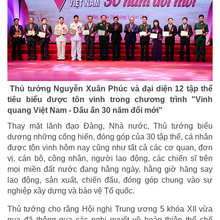
Thủ tướng Nguyễn Xuân Phúc và đại diện 12 tập thể
tiêu biểu được tôn vinh trong chương trình "Vinh
quang Việt Nam - Dấu ấn 30 năm đổi mới"
Thay mặt lãnh đạo Đảng, Nhà nước, Thủ tướng biểu
dương những cống hiến, đóng góp của 30 tập thể, cá nhân
được tôn vinh hôm nay cũng như tất cả các cơ quan, đơn
vị, cán bộ, công nhân, người lao động, các chiến sĩ trên
mọi miền đất nước đang hằng ngày, hằng giờ hăng say
lao động, sản xuất, chiến đấu, đóng góp chung vào sự
nghiệp xây dựng và bảo vệ Tổ quốc.
Thủ tướng cho rằng Hội nghị Trung ương 5 khóa XII vừa
qua đã thông qua các nghị quyết về hoàn thiện thể chế