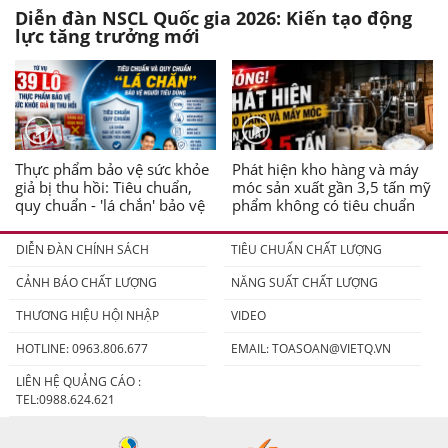
Diễn đàn NSCL Quốc gia 2026: Kiến tạo động
lực tăng trưởng mới
Thực phẩm bảo vệ sức khỏe
Phát hiện kho hàng và máy
giả bị thu hồi: Tiêu chuẩn,
móc sản xuất gần 3,5 tấn mỹ
quy chuẩn - 'lá chắn' bảo vệ
phẩm không có tiêu chuẩn
người tiêu dùng
DIỄN ĐÀN CHÍNH SÁCH
TIÊU CHUẨN CHẤT LƯỢNG
CẢNH BÁO CHẤT LƯỢNG
NĂNG SUẤT CHẤT LƯỢNG
THƯƠNG HIỆU HỘI NHẬP
VIDEO
HOTLINE: 0963.806.677
EMAIL:
TOASOAN@VIETQ.VN
LIÊN HỆ QUẢNG CÁO :
TEL:0988.624.621