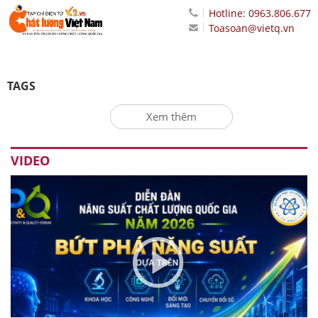
Hotline: 0963.806.677
Toasoan@vietq.vn
TAGS
Xem thêm
VIDEO