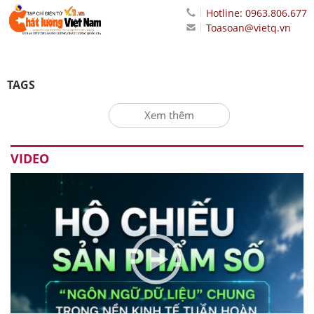
Hotline: 0963.806.677
Toasoan@vietq.vn
TAGS
Xem thêm
VIDEO