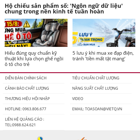
Hộ chiếu sản phẩm số: 'Ngôn ngữ dữ liệu'
chung trong nền kinh tế tuần hoàn
Hiểu đúng quy chuẩn kỹ
5 lưu ý khi mua xe đạp điện,
thuật khi lựa chọn ghế ngồi
tránh 'tiền mất tật mang'
ô tô cho trẻ
DIỄN ĐÀN CHÍNH SÁCH
TIÊU CHUẨN CHẤT LƯỢNG
CẢNH BÁO CHẤT LƯỢNG
NĂNG SUẤT CHẤT LƯỢNG
THƯƠNG HIỆU HỘI NHẬP
VIDEO
HOTLINE: 0963.806.677
EMAIL:
TOASOAN@VIETQ.VN
LIÊN HỆ QUẢNG CÁO :
TEL:0988.624.621