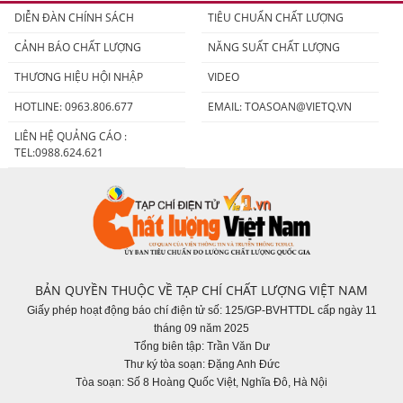
DIỄN ĐÀN CHÍNH SÁCH
TIÊU CHUẨN CHẤT LƯỢNG
CẢNH BÁO CHẤT LƯỢNG
NĂNG SUẤT CHẤT LƯỢNG
THƯƠNG HIỆU HỘI NHẬP
VIDEO
HOTLINE: 0963.806.677
EMAIL:
TOASOAN@VIETQ.VN
LIÊN HỆ QUẢNG CÁO :
TEL:0988.624.621
BẢN QUYỀN THUỘC VỀ TẠP CHÍ CHẤT LƯỢNG VIỆT NAM
Giấy phép hoạt động báo chí điện tử số: 125/GP-BVHTTDL cấp ngày 11
tháng 09 năm 2025
Tổng biên tập: Trần Văn Dư
Thư ký tòa soạn: Đặng Anh Đức
Tòa soạn: Số 8 Hoàng Quốc Việt, Nghĩa Đô, Hà Nội