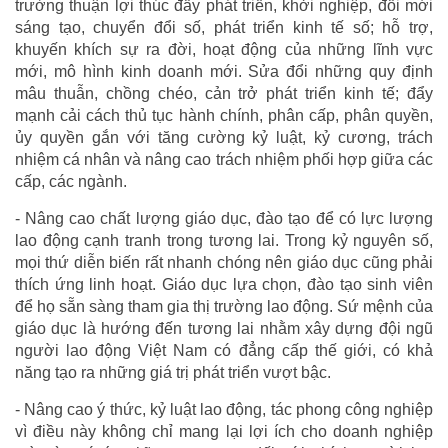
trường thuận lợi thúc đẩy phát triển, khởi nghiệp, đổi mới
sáng tạo, chuyển đổi số, phát triển kinh tế số; hỗ trợ,
khuyến khích sự ra đời, hoạt động của những lĩnh vực
mới, mô hình kinh doanh mới. Sửa đổi những quy định
mâu thuẫn, chồng chéo, cản trở phát triển kinh tế; đẩy
mạnh cải cách thủ tục hành chính, phân cấp, phân quyền,
ủy quyền gắn với tăng cường kỷ luật, kỷ cương, trách
nhiệm cá nhân và nâng cao trách nhiệm phối hợp giữa các
cấp, các ngành.
- Nâng cao chất lượng giáo dục, đào tạo để có lực lượng
lao động cạnh tranh trong tương lai. Trong kỷ nguyên số,
mọi thứ diễn biến rất nhanh chóng nên giáo dục cũng phải
thích ứng linh hoạt. Giáo dục lựa chọn, đào tạo sinh viên
để họ sẵn sàng tham gia thị trường lao động. Sứ mệnh của
giáo dục là hướng đến tương lai nhằm xây dựng đội ngũ
người lao động Việt Nam có đẳng cấp thế giới, có khả
năng tạo ra những giá trị phát triển vượt bậc.
- Nâng cao ý thức, kỷ luật lao động, tác phong công nghiệp
vì điều này không chỉ mang lại lợi ích cho doanh nghiệp