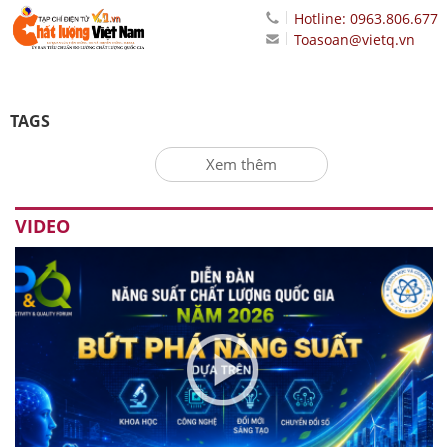
Hotline: 0963.806.677
Toasoan@vietq.vn
TAGS
Xem thêm
VIDEO