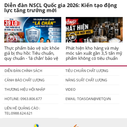
Diễn đàn NSCL Quốc gia 2026: Kiến tạo động
lực tăng trưởng mới
Thực phẩm bảo vệ sức khỏe
Phát hiện kho hàng và máy
giả bị thu hồi: Tiêu chuẩn,
móc sản xuất gần 3,5 tấn mỹ
quy chuẩn - 'lá chắn' bảo vệ
phẩm không có tiêu chuẩn
người tiêu dùng
DIỄN ĐÀN CHÍNH SÁCH
TIÊU CHUẨN CHẤT LƯỢNG
CẢNH BÁO CHẤT LƯỢNG
NĂNG SUẤT CHẤT LƯỢNG
THƯƠNG HIỆU HỘI NHẬP
VIDEO
HOTLINE: 0963.806.677
EMAIL:
TOASOAN@VIETQ.VN
LIÊN HỆ QUẢNG CÁO :
TEL:0988.624.621