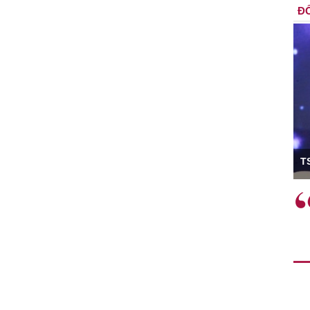
ĐỐ
ó Viện trưởng
T
ệc phải làm
Việc sử dụng hiệu quả chính
và trên thực tế
sách tài khóa không chỉ mang ý
 hành như tăng
nghĩa hỗ trợ ngắn hạn mà còn
a học công
đóng vai trò tạo nền tảng cho
 các cơ chế
tăng trưởng bền vững dài hạn.
i mới sáng tạo,