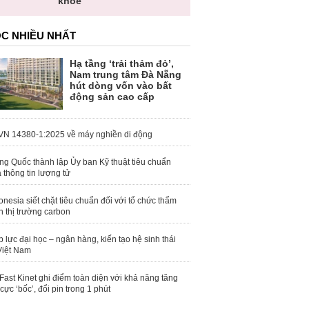
khỏe
C NHIỀU NHẤT
Hạ tầng ‘trải thảm đỏ’,
Nam trung tâm Đà Nẵng
hút dòng vốn vào bất
động sản cao cấp
N 14380-1:2025 về máy nghiền di động
ng Quốc thành lập Ủy ban Kỹ thuật tiêu chuẩn
 thông tin lượng tử
onesia siết chặt tiêu chuẩn đối với tổ chức thẩm
h thị trường carbon
 lực đại học – ngân hàng, kiến tạo hệ sinh thái
Việt Nam
Fast Kinet ghi điểm toàn diện với khả năng tăng
 cực ‘bốc’, đổi pin trong 1 phút