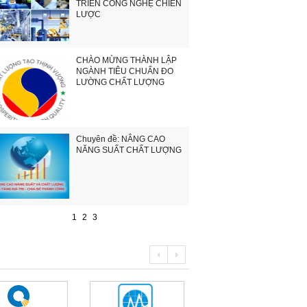
TRIỂN CÔNG NGHỆ CHIẾN
LƯỢC
CHÀO MỪNG THÀNH LẬP
NGÀNH TIÊU CHUẨN ĐO
LƯỜNG CHẤT LƯỢNG
Chuyên đề: NÂNG CAO
NĂNG SUẤT CHẤT LƯỢNG
1
2
3