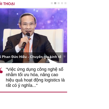
I THOẠI
Ông Hoàng Quang Phòn
S Phan Đức Hiếu - Chuyên gia kinh tế
VCCI
"Việc ứng dụng công nghệ số
""Theo tôi, cần 
nhằm tối ưu hóa, nâng cao
gốc rễ về nhận
hiệu quả hoạt động logistics là
nghiệp cần coi
rất có ý nghĩa..."
động hài hoà là
triển..."