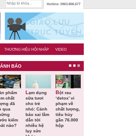
Hotline:
0963.806.677
THƯƠNG HIỆU HỘI NHẬP
VIDEO
ẢNH BÁO
Lạm dụng
Bột rau
Những quy
Thu hồi đồ
ém chất
sữa tươi
‘detox’ vi
định cần
ngủ trẻ e
ượng đã
cho trẻ
phạm về
biết trong
Michley d
ỏ qua
nhỏ: Cảnh
chất lượng,
QCVN
không đá
hững
báo sai lầm
tiêu hủy
25:2025/BCT
ứng tiêu
ước kiểm
dẫn tới
gần 76.000
để hạn chế
chuẩn an
oát nào?
nhiều hệ
hộp
sự cố điện
toàn
lụy sức
khi thi công