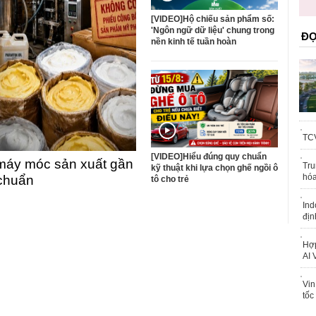
trái phép
[VIDEO]Hộ chiếu sản phẩm số:
'Ngôn ngữ dữ liệu' chung trong
ĐỌ
nền kinh tế tuần hoàn
TCV
[VIDEO]Hiểu đúng quy chuẩn
máy móc sản xuất gần
Tru
kỹ thuật khi lựa chọn ghế ngồi ô
hóa
 chuẩn
tô cho trẻ
Ind
địn
Hợp
AI 
Vin
tốc