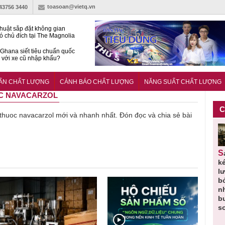
toasoan@vietq.vn
-43756 3440
huật sắp đặt không gian
ó chủ đích tại The Magnolia
 Ghana siết tiêu chuẩn quốc
i với xe cũ nhập khẩu?
g ‘trải thảm đỏ’, Nam trung
 Nẵng hút dòng vốn vào bất
UẨN CHẤT LƯỢNG
CẢNH BÁO CHẤT LƯỢNG
NĂNG SUẤT CHẤT LƯỢNG
ản cao cấp
UOC NAVACARZOL
C
ề thuoc navacarzol mới và nhanh nhất. Đón đọc và chia sẻ bài
Thu hồi
Người tiêu
Cảnh báo
Thu hồi
Sản phẩm
 em
Cao lỏng
dùng cần
sản phẩm
toàn quốc
k
 do
Cảm cúm
cảnh giác
nhập ngoại
và tiêu hủy
l
áp
Bảo
lựa chọn
bị thu hồi
nước rửa
b
u
Phương
thịt lợn đạt
do mất an
tay dạng
n
n
không đạt
tiêu chuẩn
toàn có thể
bọt Layer
b
chất lượng
và an toàn
xuất hiện
Clean do
s
tại Việt Nam
sản xuất