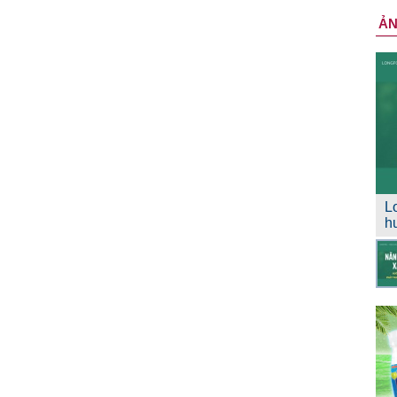
Ả
L
h