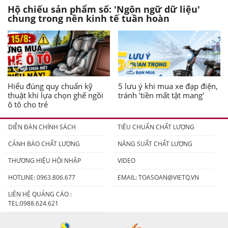
Hộ chiếu sản phẩm số: 'Ngôn ngữ dữ liệu'
chung trong nền kinh tế tuần hoàn
Hiểu đúng quy chuẩn kỹ
5 lưu ý khi mua xe đạp điện,
thuật khi lựa chọn ghế ngồi
tránh 'tiền mất tật mang'
ô tô cho trẻ
DIỄN ĐÀN CHÍNH SÁCH
TIÊU CHUẨN CHẤT LƯỢNG
CẢNH BÁO CHẤT LƯỢNG
NĂNG SUẤT CHẤT LƯỢNG
THƯƠNG HIỆU HỘI NHẬP
VIDEO
HOTLINE: 0963.806.677
EMAIL:
TOASOAN@VIETQ.VN
LIÊN HỆ QUẢNG CÁO :
TEL:0988.624.621