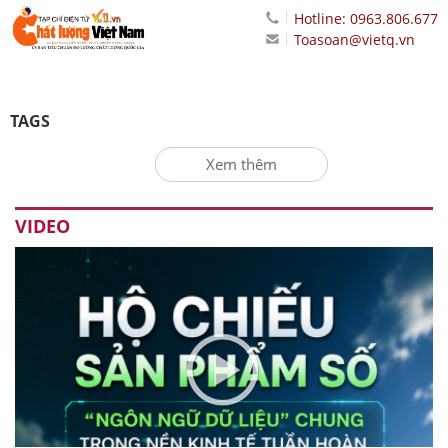
Hotline: 0963.806.677
Toasoan@vietq.vn
TAGS
Xem thêm
VIDEO