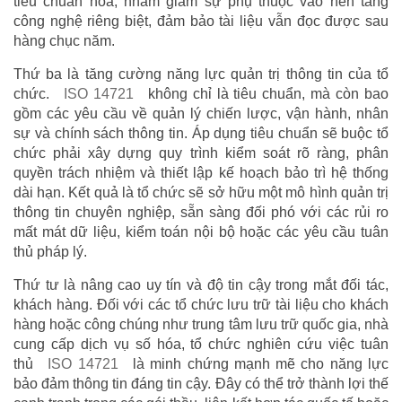
tiêu chuẩn hóa, nhằm giảm sự phụ thuộc vào nền tảng
công nghệ riêng biệt, đảm bảo tài liệu vẫn đọc được sau
hàng chục năm.
Thứ ba là tăng cường năng lực quản trị thông tin của tổ
chức.
ISO 14721
không chỉ là tiêu chuẩn, mà còn bao
gồm các yêu cầu về quản lý chiến lược, vận hành, nhân
sự và chính sách thông tin. Áp dụng tiêu chuẩn sẽ buộc tổ
chức phải xây dựng quy trình kiểm soát rõ ràng, phân
quyền trách nhiệm và thiết lập kế hoạch bảo trì hệ thống
dài hạn. Kết quả là tổ chức sẽ sở hữu một mô hình quản trị
thông tin chuyên nghiệp, sẵn sàng đối phó với các rủi ro
mất mát dữ liệu, kiểm toán nội bộ hoặc các yêu cầu tuân
thủ pháp lý.
Thứ tư là nâng cao uy tín và độ tin cậy trong mắt đối tác,
khách hàng. Đối với các tổ chức lưu trữ tài liệu cho khách
hàng hoặc công chúng như trung tâm lưu trữ quốc gia, nhà
cung cấp dịch vụ số hóa, tổ chức nghiên cứu việc tuân
thủ
ISO 14721
là minh chứng mạnh mẽ cho năng lực
bảo đảm thông tin đáng tin cậy. Đây có thể trở thành lợi thế