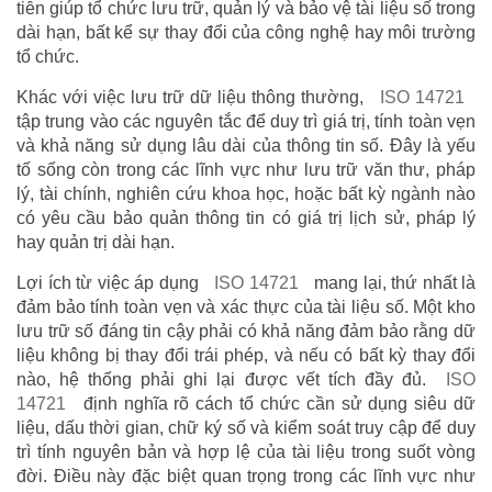
tiễn giúp tổ chức lưu trữ, quản lý và bảo vệ tài liệu số trong
dài hạn, bất kể sự thay đổi của công nghệ hay môi trường
tổ chức.
Khác với việc lưu trữ dữ liệu thông thường,
ISO 14721
tập trung vào các nguyên tắc để duy trì giá trị, tính toàn vẹn
và khả năng sử dụng lâu dài của thông tin số. Đây là yếu
tố sống còn trong các lĩnh vực như lưu trữ văn thư, pháp
lý, tài chính, nghiên cứu khoa học, hoặc bất kỳ ngành nào
có yêu cầu bảo quản thông tin có giá trị lịch sử, pháp lý
hay quản trị dài hạn.
Lợi ích từ việc áp dụng
ISO 14721
mang lại, thứ nhất là
đảm bảo tính toàn vẹn và xác thực của tài liệu số. Một kho
lưu trữ số đáng tin cậy phải có khả năng đảm bảo rằng dữ
liệu không bị thay đổi trái phép, và nếu có bất kỳ thay đổi
nào, hệ thống phải ghi lại được vết tích đầy đủ.
ISO
14721
định nghĩa rõ cách tổ chức cần sử dụng siêu dữ
liệu, dấu thời gian, chữ ký số và kiểm soát truy cập để duy
trì tính nguyên bản và hợp lệ của tài liệu trong suốt vòng
đời. Điều này đặc biệt quan trọng trong các lĩnh vực như