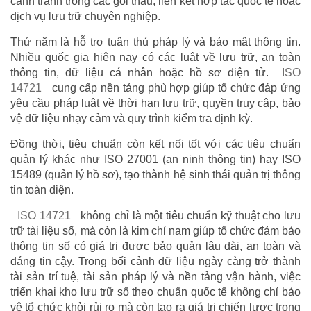
cạnh tranh trong các gói thầu, liên kết hợp tác quốc tế hoặc
dịch vụ lưu trữ chuyên nghiệp.
Thứ năm là hỗ trợ tuân thủ pháp lý và bảo mật thông tin.
Nhiều quốc gia hiện nay có các luật về lưu trữ, an toàn
thông tin, dữ liệu cá nhân hoặc hồ sơ điện tử.
ISO
14721
cung cấp nền tảng phù hợp giúp tổ chức đáp ứng
yêu cầu pháp luật về thời hạn lưu trữ, quyền truy cập, bảo
vệ dữ liệu nhạy cảm và quy trình kiểm tra định kỳ.
Đồng thời, tiêu chuẩn còn kết nối tốt với các tiêu chuẩn
quản lý khác như ISO 27001 (an ninh thông tin) hay ISO
15489 (quản lý hồ sơ), tạo thành hệ sinh thái quản trị thông
tin toàn diện.
ISO 14721
không chỉ là một tiêu chuẩn kỹ thuật cho lưu
trữ tài liệu số, mà còn là kim chỉ nam giúp tổ chức đảm bảo
thông tin số có giá trị được bảo quản lâu dài, an toàn và
đáng tin cậy. Trong bối cảnh dữ liệu ngày càng trở thành
tài sản trí tuệ, tài sản pháp lý và nền tảng vận hành, việc
triển khai kho lưu trữ số theo chuẩn quốc tế không chỉ bảo
vệ tổ chức khỏi rủi ro mà còn tạo ra giá trị chiến lược trong