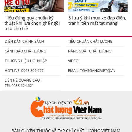
Hiểu đúng quy chuẩn kỹ
5 lưu ý khi mua xe đạp điện,
thuật khi lựa chọn ghế ngồi
tránh 'tiền mất tật mang'
ô tô cho trẻ
DIỄN ĐÀN CHÍNH SÁCH
TIÊU CHUẨN CHẤT LƯỢNG
CẢNH BÁO CHẤT LƯỢNG
NĂNG SUẤT CHẤT LƯỢNG
THƯƠNG HIỆU HỘI NHẬP
VIDEO
HOTLINE: 0963.806.677
EMAIL:
TOASOAN@VIETQ.VN
LIÊN HỆ QUẢNG CÁO :
TEL:0988.624.621
BẢN QUYỀN THUỘC VỀ TẠP CHÍ CHẤT LƯỢNG VIỆT NAM