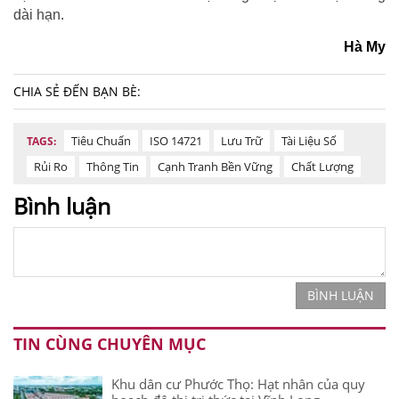
dài hạn.
Hà My
CHIA SẺ ĐẾN BẠN BÈ:
Tiêu Chuẩn
ISO 14721
Lưu Trữ
Tài Liệu Số
TAGS:
Rủi Ro
Thông Tin
Cạnh Tranh Bền Vững
Chất Lượng
Bình luận
BÌNH LUẬN
TIN CÙNG CHUYÊN MỤC
Khu dân cư Phước Thọ: Hạt nhân của quy