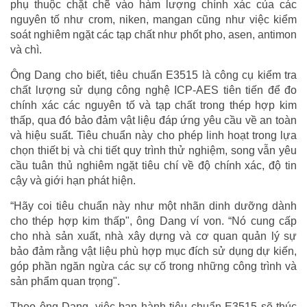
phụ thuộc chặt chẽ vào hàm lượng chính xác của các
nguyên tố như crom, niken, mangan cũng như việc kiểm
soát nghiêm ngặt các tạp chất như phốt pho, asen, antimon
và chì.
Ông Dang cho biết, tiêu chuẩn E3515 là công cụ kiểm tra
chất lượng sử dụng công nghệ ICP-AES tiên tiến để đo
chính xác các nguyên tố và tạp chất trong thép hợp kim
thấp, qua đó bảo đảm vật liệu đáp ứng yêu cầu về an toàn
và hiệu suất. Tiêu chuẩn này cho phép linh hoạt trong lựa
chọn thiết bị và chi tiết quy trình thử nghiệm, song vẫn yêu
cầu tuân thủ nghiêm ngặt tiêu chí về độ chính xác, độ tin
cậy và giới hạn phát hiện.
“Hãy coi tiêu chuẩn này như một nhãn dinh dưỡng dành
cho thép hợp kim thấp", ông Dang ví von. “Nó cung cấp
cho nhà sản xuất, nhà xây dựng và cơ quan quản lý sự
bảo đảm rằng vật liệu phù hợp mục đích sử dụng dự kiến,
góp phần ngăn ngừa các sự cố trong những công trình và
sản phẩm quan trọng".
Theo ông Dang, việc ban hành tiêu chuẩn E3515 sẽ thúc