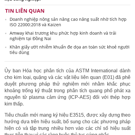
TIN LIÊN QUAN
Doanh nghiệp nông sản nâng cao năng suất nhờ tích hợp
ISO 22000:2018 và Kaizen
Amway khai trương khu phức hợp kinh doanh và trải
nghiệm tại Đồng Nai
Khăn giấy ướt nhiễm khuẩn đe dọa an toàn sức khoẻ người
tiêu dùng
Ủy ban Hóa học phân tích của ASTM International dành
cho kim loại, quặng và các vật liệu liên quan (E01) đã phê
duyệt phương pháp thử nghiệm mới nhằm khắc phục
khoảng trống kỹ thuật trong phân tích quang phổ phát xạ
nguyên tử plasma cảm ứng (ICP-AES) đối với thép hợp
kim thấp.
Tiêu chuẩn mới mang ký hiệu E3515, được xây dựng theo
hướng dựa trên hiệu suất, bổ sung cho các phương pháp
hiện có và tập trung nhiều hơn vào các chỉ số hiệu suất
thực tiễn thay vì các ràng buộc thủ tục cứng nhắc.