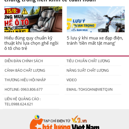
Hiểu đúng quy chuẩn kỹ
5 lưu ý khi mua xe đạp điện,
thuật khi lựa chọn ghế ngồi
tránh 'tiền mất tật mang'
ô tô cho trẻ
DIỄN ĐÀN CHÍNH SÁCH
TIÊU CHUẨN CHẤT LƯỢNG
CẢNH BÁO CHẤT LƯỢNG
NĂNG SUẤT CHẤT LƯỢNG
THƯƠNG HIỆU HỘI NHẬP
VIDEO
HOTLINE: 0963.806.677
EMAIL:
TOASOAN@VIETQ.VN
LIÊN HỆ QUẢNG CÁO :
TEL:0988.624.621