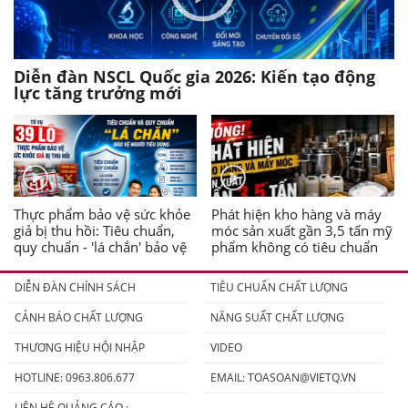
Diễn đàn NSCL Quốc gia 2026: Kiến tạo động
lực tăng trưởng mới
Thực phẩm bảo vệ sức khỏe
Phát hiện kho hàng và máy
giả bị thu hồi: Tiêu chuẩn,
móc sản xuất gần 3,5 tấn mỹ
quy chuẩn - 'lá chắn' bảo vệ
phẩm không có tiêu chuẩn
người tiêu dùng
DIỄN ĐÀN CHÍNH SÁCH
TIÊU CHUẨN CHẤT LƯỢNG
CẢNH BÁO CHẤT LƯỢNG
NĂNG SUẤT CHẤT LƯỢNG
THƯƠNG HIỆU HỘI NHẬP
VIDEO
HOTLINE: 0963.806.677
EMAIL:
TOASOAN@VIETQ.VN
LIÊN HỆ QUẢNG CÁO :