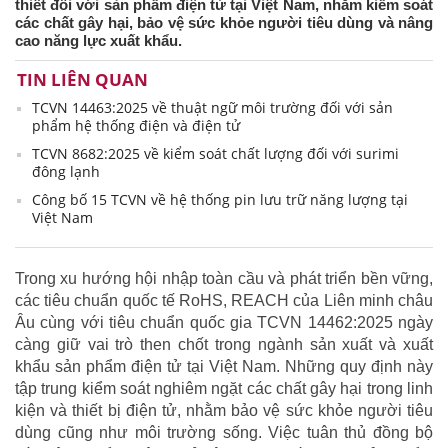
thiết đối với sản phẩm điện tử tại Việt Nam, nhằm kiểm soát
các chất gây hại, bảo vệ sức khỏe người tiêu dùng và nâng
cao năng lực xuất khẩu.
TIN LIÊN QUAN
TCVN 14463:2025 về thuật ngữ môi trường đối với sản
phẩm hệ thống điện và điện tử
TCVN 8682:2025 về kiểm soát chất lượng đối với surimi
đông lạnh
Công bố 15 TCVN về hệ thống pin lưu trữ năng lượng tại
Việt Nam
Trong xu hướng hội nhập toàn cầu và phát triển bền vững,
các tiêu chuẩn quốc tế RoHS, REACH của Liên minh châu
Âu cùng với tiêu chuẩn quốc gia TCVN 14462:2025 ngày
càng giữ vai trò then chốt trong ngành sản xuất và xuất
khẩu sản phẩm điện tử tại Việt Nam. Những quy định này
tập trung kiểm soát nghiêm ngặt các chất gây hại trong linh
kiện và thiết bị điện tử, nhằm bảo vệ sức khỏe người tiêu
dùng cũng như môi trường sống. Việc tuân thủ đồng bộ