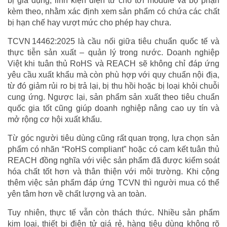
bị gia dụng, linh kiện điện tử cho tới module và bộ phận
kèm theo, nhằm xác định xem sản phẩm có chứa các chất
bị hạn chế hay vượt mức cho phép hay chưa.
TCVN 14462:2025 là cầu nối giữa tiêu chuẩn quốc tế và
thực tiễn sản xuất – quản lý trong nước. Doanh nghiệp
Việt khi tuân thủ RoHS và REACH sẽ không chỉ đáp ứng
yêu cầu xuất khẩu mà còn phù hợp với quy chuẩn nội địa,
từ đó giảm rủi ro bị trả lại, bị thu hồi hoặc bị loại khỏi chuỗi
cung ứng. Ngược lại, sản phẩm sản xuất theo tiêu chuẩn
quốc gia tốt cũng giúp doanh nghiệp nâng cao uy tín và
mở rộng cơ hội xuất khẩu.
Từ góc người tiêu dùng cũng rất quan trọng, lựa chọn sản
phẩm có nhãn “RoHS compliant” hoặc có cam kết tuân thủ
REACH đồng nghĩa với việc sản phẩm đã được kiểm soát
hóa chất tốt hơn và thân thiện với môi trường. Khi cộng
thêm việc sản phẩm đáp ứng TCVN thì người mua có thể
yên tâm hơn về chất lượng và an toàn.
Tuy nhiên, thực tế vẫn còn thách thức. Nhiều sản phẩm
kim loại, thiết bị điện tử giá rẻ, hàng tiêu dùng không rõ