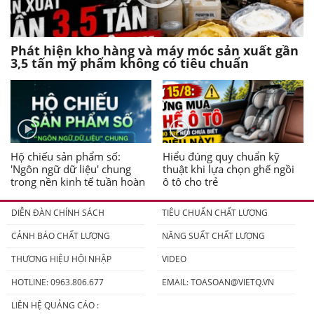
Phát hiện kho hàng và máy móc sản xuất gần
3,5 tấn mỹ phẩm không có tiêu chuẩn
Hộ chiếu sản phẩm số:
Hiểu đúng quy chuẩn kỹ
'Ngôn ngữ dữ liệu' chung
thuật khi lựa chọn ghế ngồi
trong nền kinh tế tuần hoàn
ô tô cho trẻ
DIỄN ĐÀN CHÍNH SÁCH
TIÊU CHUẨN CHẤT LƯỢNG
CẢNH BÁO CHẤT LƯỢNG
NĂNG SUẤT CHẤT LƯỢNG
THƯƠNG HIỆU HỘI NHẬP
VIDEO
HOTLINE: 0963.806.677
EMAIL:
TOASOAN@VIETQ.VN
LIÊN HỆ QUẢNG CÁO :