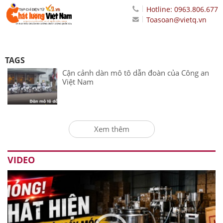
Hotline: 0963.806.677
Toasoan@vietq.vn
TAGS
Cận cảnh dàn mô tô dẫn đoàn của Công an
Việt Nam
Xem thêm
VIDEO