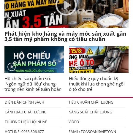
Phát hiện kho hàng và máy móc sản xuất gần
3,5 tấn mỹ phẩm không có tiêu chuẩn
Hộ chiếu sản phẩm số:
Hiểu đúng quy chuẩn kỹ
'Ngôn ngữ dữ liệu' chung
thuật khi lựa chọn ghế ngồi
trong nền kinh tế tuần hoàn
ô tô cho trẻ
DIỄN ĐÀN CHÍNH SÁCH
TIÊU CHUẨN CHẤT LƯỢNG
CẢNH BÁO CHẤT LƯỢNG
NĂNG SUẤT CHẤT LƯỢNG
THƯƠNG HIỆU HỘI NHẬP
VIDEO
HOTLINE: 0963.806.677
EMAIL:
TOASOAN@VIETQ.VN