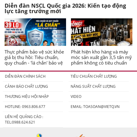
Diễn đàn NSCL Quốc gia 2026: Kiến tạo động
lực tăng trưởng mới
Thực phẩm bảo vệ sức khỏe
Phát hiện kho hàng và máy
giả bị thu hồi: Tiêu chuẩn,
móc sản xuất gần 3,5 tấn mỹ
quy chuẩn - 'lá chắn' bảo vệ
phẩm không có tiêu chuẩn
người tiêu dùng
DIỄN ĐÀN CHÍNH SÁCH
TIÊU CHUẨN CHẤT LƯỢNG
CẢNH BÁO CHẤT LƯỢNG
NĂNG SUẤT CHẤT LƯỢNG
THƯƠNG HIỆU HỘI NHẬP
VIDEO
HOTLINE: 0963.806.677
EMAIL:
TOASOAN@VIETQ.VN
LIÊN HỆ QUẢNG CÁO :
TEL:0988.624.621