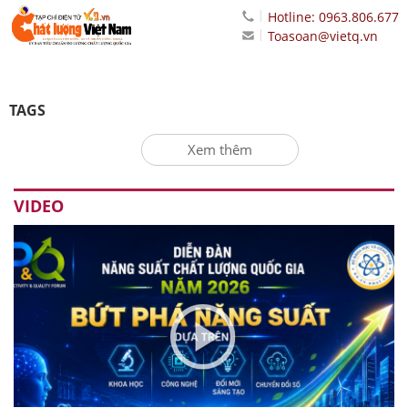
Hotline: 0963.806.677
Toasoan@vietq.vn
TAGS
Xem thêm
VIDEO