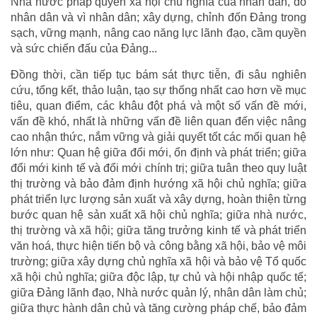
Nhà nước pháp quyền xã hội chủ nghĩa của nhân dân, do
nhân dân và vì nhân dân; xây dựng, chỉnh đốn Đảng trong
sạch, vững mạnh, nâng cao năng lực lãnh đạo, cầm quyền
và sức chiến đấu của Đảng...
Đồng thời, cần tiếp tục bám sát thực tiễn, đi sâu nghiên
cứu, tổng kết, thảo luận, tạo sự thống nhất cao hơn về mục
tiêu, quan điểm, các khâu đột phá và một số vấn đề mới,
vấn đề khó, nhất là những vấn đề liên quan đến việc nâng
cao nhận thức, nắm vững và giải quyết tốt các mối quan hệ
lớn như: Quan hệ giữa đổi mới, ổn định và phát triển; giữa
đổi mới kinh tế và đổi mới chính trị; giữa tuân theo quy luật
thị trường và bảo đảm định hướng xã hội chủ nghĩa; giữa
phát triển lực lượng sản xuất và xây dựng, hoàn thiện từng
bước quan hệ sản xuất xã hội chủ nghĩa; giữa nhà nước,
thị trường và xã hội; giữa tăng trưởng kinh tế và phát triển
văn hoá, thực hiện tiến bộ và công bằng xã hội, bảo vệ môi
trường; giữa xây dựng chủ nghĩa xã hội và bảo vệ Tổ quốc
xã hội chủ nghĩa; giữa độc lập, tự chủ và hội nhập quốc tế;
giữa Đảng lãnh đạo, Nhà nước quản lý, nhân dân làm chủ;
giữa thực hành dân chủ và tăng cường pháp chế, bảo đảm