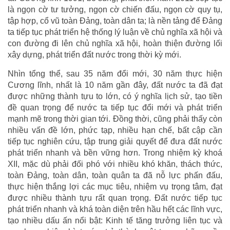
là ngọn cờ tư tưởng, ngọn cờ chiến đấu, ngọn cờ quy tụ,
tập hợp, cổ vũ toàn Đảng, toàn dân ta; là nền tảng để Đảng
ta tiếp tục phát triển hệ thống lý luận về chủ nghĩa xã hội và
con đường đi lên chủ nghĩa xã hội, hoàn thiện đường lối
xây dựng, phát triển đất nước trong thời kỳ mới.
Nhìn tổng thể, sau 35 năm đổi mới, 30 năm thực hiện
Cương lĩnh, nhất là 10 năm gần đây, đất nước ta đã đạt
được những thành tựu to lớn, có ý nghĩa lịch sử, tạo tiền
đề quan trọng để nước ta tiếp tục đổi mới và phát triển
mạnh mẽ trong thời gian tới. Đồng thời, cũng phải thấy còn
nhiều vấn đề lớn, phức tạp, nhiều hạn chế, bất cập cần
tiếp tục nghiên cứu, tập trung giải quyết để đưa đất nước
phát triển nhanh và bền vững hơn. Trong nhiệm kỳ khoá
XII, mặc dù phải đối phó với nhiều khó khăn, thách thức,
toàn Đảng, toàn dân, toàn quân ta đã nỗ lực phấn đấu,
thực hiện thắng lợi các mục tiêu, nhiệm vụ trọng tâm, đạt
được nhiều thành tựu rất quan trọng. Đất nước tiếp tục
phát triển nhanh và khá toàn diện trên hầu hết các lĩnh vực,
tạo nhiều dấu ấn nổi bật: Kinh tế tăng trưởng liên tục và