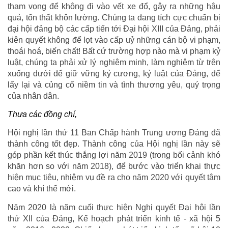
tham vọng để không đi vào vết xe đổ, gây ra những hậu
quả, tổn thất khôn lường. Chúng ta đang tích cực chuẩn bị
đại hội đảng bộ các cấp tiến tới Đại hội XIII của Đảng, phải
kiên quyết không để lọt vào cấp uỷ những cán bộ vi phạm,
thoái hoá, biến chất! Bất cứ trường hợp nào mà vi phạm kỷ
luật, chúng ta phải xử lý nghiêm minh, làm nghiêm từ trên
xuống dưới để giữ vững kỷ cương, kỷ luật của Đảng, để
lấy lại và củng cố niềm tin và tình thương yêu, quý trọng
của nhân dân.
Thưa các đồng chí,
Hội nghị lần thứ 11 Ban Chấp hành Trung ương Đảng đã
thành công tốt đẹp. Thành công của Hội nghị lần này sẽ
góp phần kết thúc thắng lợi năm 2019 (trong bối cảnh khó
khăn hơn so với năm 2018), để bước vào triển khai thực
hiện mục tiêu, nhiệm vụ đề ra cho năm 2020 với quyết tâm
cao và khí thế mới.
Năm 2020 là năm cuối thực hiện Nghị quyết Đại hội lần
thứ XII của Đảng, Kế hoạch phát triển kinh tế - xã hội 5