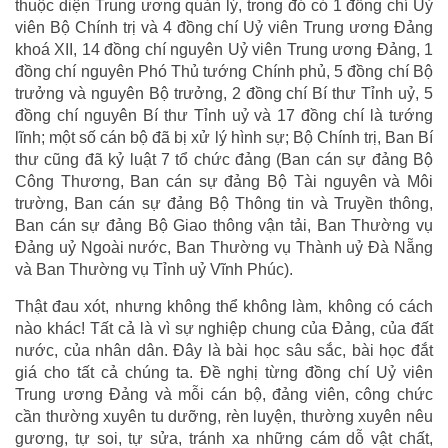
thuộc diện Trung ương quản lý, trong đó có 1 đồng chí Uỷ
viên Bộ Chính trị và 4 đồng chí Uỷ viên Trung ương Đảng
khoá XII, 14 đồng chí nguyên Uỷ viên Trung ương Đảng, 1
đồng chí nguyên Phó Thủ tướng Chính phủ, 5 đồng chí Bộ
trưởng và nguyên Bộ trưởng, 2 đồng chí Bí thư Tỉnh uỷ, 5
đồng chí nguyên Bí thư Tỉnh uỷ và 17 đồng chí là tướng
lĩnh; một số cán bộ đã bị xử lý hình sự; Bộ Chính trị, Ban Bí
thư cũng đã kỷ luật 7 tổ chức đảng (Ban cán sự đảng Bộ
Công Thương, Ban cán sự đảng Bộ Tài nguyên và Môi
trường, Ban cán sự đảng Bộ Thông tin và Truyền thông,
Ban cán sự đảng Bộ Giao thông vận tải, Ban Thường vụ
Đảng uỷ Ngoài nước, Ban Thường vụ Thành uỷ Đà Nẵng
và Ban Thường vụ Tỉnh uỷ Vĩnh Phúc).
Thật đau xót, nhưng không thể không làm, không có cách
nào khác! Tất cả là vì sự nghiệp chung của Đảng, của đất
nước, của nhân dân. Đây là bài học sâu sắc, bài học đắt
giá cho tất cả chúng ta. Đề nghị từng đồng chí Uỷ viên
Trung ương Đảng và mỗi cán bộ, đảng viên, công chức
cần thường xuyên tu dưỡng, rèn luyện, thường xuyên nêu
gương, tự soi, tự sửa, tránh xa những cám dỗ vật chất,