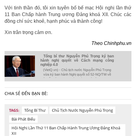
Với tinh thần đó, tôi xin tuyên bố bế mạc Hội nghị lần thứ
11 Ban Chấp hành Trung ương Đảng khoá XII. Chúc các
đồng chí sức khoẻ, hạnh phúc và thành công!
Xin trân trọng cảm ơn.
Theo Chinhphu.vn
Tổng bí thư Nguyễn Phú Trọng ký ban
hành nghị quyết về Cách mạng công
nghiệp 4.0
(VietQ.vn) - Chủ tịch nước Nguyễn Phú Trọng
vừa ký ban hành Nghị quyết số 52-NQ/TW về
một số chủ trương, chính sách chủ động tham gia
cuộc Cách mạng công nghiệp lần thứ tư.
CHIA SẺ ĐẾN BẠN BÈ:
Tổng Bí Thư
Chủ Tịch Nước Nguyễn Phú Trọng
TAGS:
Bài Phát Biểu
Hội Nghị Lần Thứ 11 Ban Chấp Hành Trung Ương Đảng Khoá
XII