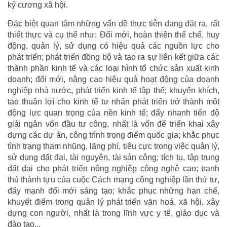
kỷ cương xã hội.
Đặc biệt quan tâm những vấn đề thực tiễn đang đặt ra, rất
thiết thực và cụ thể như: Đổi mới, hoàn thiện thể chế, huy
động, quản lý, sử dụng có hiệu quả các nguồn lực cho
phát triển; phát triển đồng bộ và tạo ra sự liên kết giữa các
thành phần kinh tế và các loại hình tổ chức sản xuất kinh
doanh; đổi mới, nâng cao hiệu quả hoạt động của doanh
nghiệp nhà nước, phát triển kinh tế tập thể; khuyến khích,
tạo thuận lợi cho kinh tế tư nhân phát triển trở thành một
động lực quan trọng của nền kinh tế; đẩy nhanh tiến độ
giải ngân vốn đầu tư công, nhất là vốn để triển khai xây
dựng các dự án, công trình trọng điểm quốc gia; khắc phục
tình trạng tham nhũng, lãng phí, tiêu cực trong việc quản lý,
sử dụng đất đai, tài nguyên, tài sản công; tích tụ, tập trung
đất đai cho phát triển nông nghiệp công nghệ cao; tranh
thủ thành tựu của cuộc Cách mạng công nghiệp lần thứ tư,
đẩy mạnh đổi mới sáng tạo; khắc phục những hạn chế,
khuyết điểm trong quản lý phát triển văn hoá, xã hội, xây
dựng con người, nhất là trong lĩnh vực y tế, giáo dục và
đào tạo...