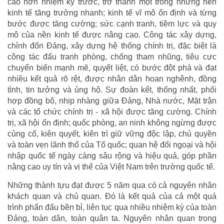
cao hơn nhiệm kỳ trước, trở thành một trong những nền
kinh tế tăng trưởng nhanh; kinh tế vĩ mô ổn định và từng
bước được tăng cường; sức cạnh tranh, tiềm lực và quy
mô của nền kinh tế được nâng cao. Công tác xây dựng,
chỉnh đốn Đảng, xây dựng hệ thống chính trị, đặc biệt là
công tác đấu tranh phòng, chống tham nhũng, tiêu cực
chuyển biến mạnh mẽ, quyết liệt, có bước đột phá và đạt
nhiều kết quả rõ rệt, được nhân dân hoan nghênh, đồng
tình, tin tưởng và ủng hộ. Sự đoàn kết, thống nhất, phối
hợp đồng bộ, nhịp nhàng giữa Đảng, Nhà nước, Mặt trận
và các tổ chức chính trị - xã hội được tăng cường. Chính
trị, xã hội ổn định; quốc phòng, an ninh không ngừng được
củng cố, kiên quyết, kiên trì giữ vững độc lập, chủ quyền
và toàn vẹn lãnh thổ của Tổ quốc; quan hệ đối ngoại và hội
nhập quốc tế ngày càng sâu rộng và hiệu quả, góp phần
nâng cao uy tín và vị thế của Việt Nam trên trường quốc tế.
Những thành tựu đạt được 5 năm qua có cả nguyên nhân
khách quan và chủ quan. Đó là kết quả của cả một quá
trình phấn đấu bền bỉ, liên tục qua nhiều nhiệm kỳ của toàn
Đảng, toàn dân, toàn quân ta. Nguyên nhân quan trọng