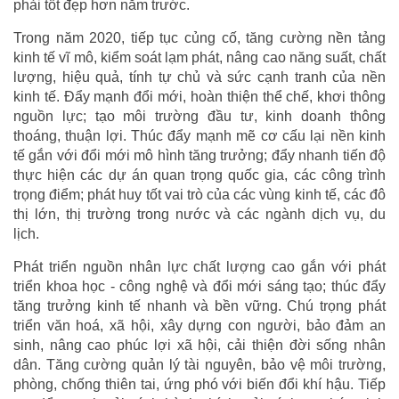
phải tốt đẹp hơn năm trước.
Trong năm 2020, tiếp tục củng cố, tăng cường nền tảng
kinh tế vĩ mô, kiểm soát lạm phát, nâng cao năng suất, chất
lượng, hiệu quả, tính tự chủ và sức cạnh tranh của nền
kinh tế. Đẩy mạnh đổi mới, hoàn thiện thể chế, khơi thông
nguồn lực; tạo môi trường đầu tư, kinh doanh thông
thoáng, thuận lợi. Thúc đẩy mạnh mẽ cơ cấu lại nền kinh
tế gắn với đổi mới mô hình tăng trưởng; đẩy nhanh tiến độ
thực hiện các dự án quan trọng quốc gia, các công trình
trọng điểm; phát huy tốt vai trò của các vùng kinh tế, các đô
thị lớn, thị trường trong nước và các ngành dịch vụ, du
lịch.
Phát triển nguồn nhân lực chất lượng cao gắn với phát
triển khoa học - công nghệ và đổi mới sáng tạo; thúc đẩy
tăng trưởng kinh tế nhanh và bền vững. Chú trọng phát
triển văn hoá, xã hội, xây dựng con người, bảo đảm an
sinh, nâng cao phúc lợi xã hội, cải thiện đời sống nhân
dân. Tăng cường quản lý tài nguyên, bảo vệ môi trường,
phòng, chống thiên tai, ứng phó với biến đổi khí hậu. Tiếp