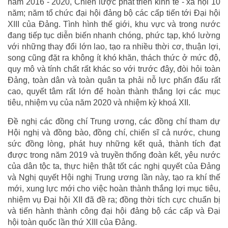
năm 2016 - 2020, Chiến lược phát triển kinh tế - xã hội 10
năm; năm tổ chức đại hội đảng bộ các cấp tiến tới Đại hội
XIII của Đảng. Tình hình thế giới, khu vực và trong nước
đang tiếp tục diễn biến nhanh chóng, phức tạp, khó lường
với những thay đổi lớn lao, tạo ra nhiều thời cơ, thuận lợi,
song cũng đặt ra không ít khó khăn, thách thức ở mức độ,
quy mô và tính chất rất khác so với trước đây, đòi hỏi toàn
Đảng, toàn dân và toàn quân ta phải nỗ lực phấn đấu rất
cao, quyết tâm rất lớn để hoàn thành thắng lợi các mục
tiêu, nhiệm vụ của năm 2020 và nhiệm kỳ khoá XII.
Đề nghị các đồng chí Trung ương, các đồng chí tham dự
Hội nghị và đồng bào, đồng chí, chiến sĩ cả nước, chung
sức đồng lòng, phát huy những kết quả, thành tích đạt
được trong năm 2019 và truyền thống đoàn kết, yêu nước
của dân tộc ta, thực hiện thật tốt các nghị quyết của Đảng
và Nghị quyết Hội nghị Trung ương lần này, tạo ra khí thế
mới, xung lực mới cho việc hoàn thành thắng lợi mục tiêu,
nhiệm vụ Đại hội XII đã đề ra; đồng thời tích cực chuẩn bị
và tiến hành thành công đại hội đảng bộ các cấp và Đại
hội toàn quốc lần thứ XIII của Đảng.