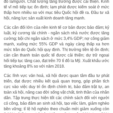
đô la/người. Chất lượng tăng trưởng được cải thiện. Kinh
tế vĩ mô tiếp tục ổn định; lạm phát được kiểm soát ở mức
thấp hơn nhiều so với mục tiêu Quốc hội đề ra. Đầu tư xã
hội, năng lực sản xuất kinh doanh tăng mạnh.
Các cân đối lớn của nền kinh tế cơ bản được bảo đảm; kỷ
luật, kỷ cương tài chính - ngân sách nhà nước được tăng
cường; bội chi ngân sách ở mức 3,4% GDP; nợ công giảm
mạnh, xuống mức 55% GDP và ngày càng thấp xa hơn
mức trần do Quốc hội quy định. Thị trường tiền tệ ổn định;
cán cân thanh toán quốc tế được cải thiện; dự trữ ngoại
hối tiếp tục tăng cao, đạt trên 70 tỉ đô la Mỹ. Xuất khẩu ước
tăng khoảng 8% so với năm 2018.
Các lĩnh vực văn hoá, xã hội được quan tâm đầu tư phát
triển, đạt được nhiều kết quả quan trọng, góp phần tích
cực vào việc duy trì ổn định chính trị, bảo đảm trật tự, an
toàn xã hội, nâng cao đời sống vật chất, tinh thần của nhân
dân. Tập trung thực hiện tốt các chính sách đối với người
có công, bảo đảm an sinh xã hội, tạo việc làm, giảm nghèo
bền vững; tỉ lệ hộ nghèo theo chuẩn mới giảm xuống còn