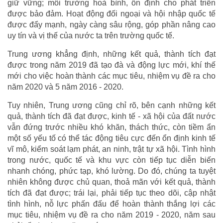
giữ vững; môi trường hoà bình, ổn định cho phát triển
được bảo đảm. Hoạt động đối ngoại và hội nhập quốc tế
được đẩy mạnh, ngày càng sâu rộng, góp phần nâng cao
uy tín và vị thế của nước ta trên trường quốc tế.
Trung ương khẳng định, những kết quả, thành tích đạt
được trong năm 2019 đã tạo đà và động lực mới, khí thế
mới cho việc hoàn thành các mục tiêu, nhiệm vụ đề ra cho
năm 2020 và 5 năm 2016 - 2020.
Tuy nhiên, Trung ương cũng chỉ rõ, bên cạnh những kết
quả, thành tích đã đạt được, kinh tế - xã hội của đất nước
vẫn đứng trước nhiều khó khăn, thách thức, còn tiềm ẩn
một số yếu tố có thể tác động tiêu cực đến ổn định kinh tế
vĩ mô, kiểm soát lạm phát, an ninh, trật tự xã hội. Tình hình
trong nước, quốc tế và khu vực còn tiếp tục diễn biến
nhanh chóng, phức tạp, khó lường. Do đó, chúng ta tuyệt
nhiên không được chủ quan, thoả mãn với kết quả, thành
tích đã đạt được; trái lại, phải tiếp tục theo dõi, cập nhật
tình hình, nỗ lực phấn đấu để hoàn thành thắng lợi các
mục tiêu, nhiệm vụ đề ra cho năm 2019 - 2020, năm sau