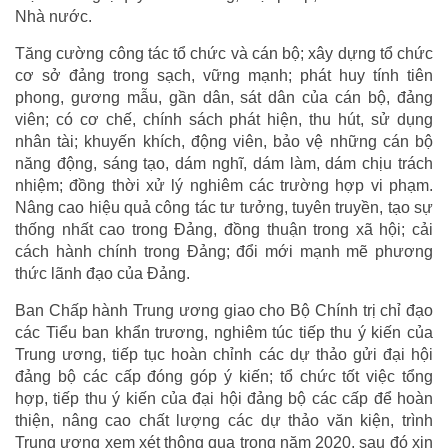
Nhà nước.
Tăng cường công tác tổ chức và cán bộ; xây dựng tổ chức
cơ sở đảng trong sạch, vững mạnh; phát huy tính tiên
phong, gương mẫu, gần dân, sát dân của cán bộ, đảng
viên; có cơ chế, chính sách phát hiện, thu hút, sử dụng
nhân tài; khuyến khích, động viên, bảo vệ những cán bộ
năng động, sáng tạo, dám nghĩ, dám làm, dám chịu trách
nhiệm; đồng thời xử lý nghiêm các trường hợp vi phạm.
Nâng cao hiệu quả công tác tư tưởng, tuyên truyền, tạo sự
thống nhất cao trong Đảng, đồng thuận trong xã hội; cải
cách hành chính trong Đảng; đổi mới mạnh mẽ phương
thức lãnh đạo của Đảng.
Ban Chấp hành Trung ương giao cho Bộ Chính trị chỉ đạo
các Tiểu ban khẩn trương, nghiêm túc tiếp thu ý kiến của
Trung ương, tiếp tục hoàn chỉnh các dự thảo gửi đại hội
đảng bộ các cấp đóng góp ý kiến; tổ chức tốt việc tổng
hợp, tiếp thu ý kiến của đại hội đảng bộ các cấp để hoàn
thiện, nâng cao chất lượng các dự thảo văn kiện, trình
Trung ương xem xét thông qua trong năm 2020, sau đó xin