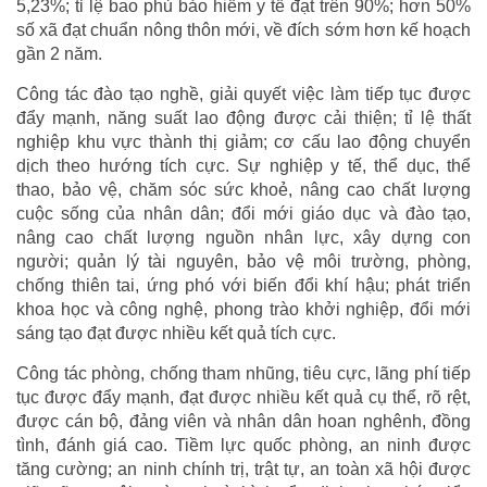
5,23%; tỉ lệ bao phủ bảo hiểm y tế đạt trên 90%; hơn 50%
số xã đạt chuẩn nông thôn mới, về đích sớm hơn kế hoạch
gần 2 năm.
Công tác đào tạo nghề, giải quyết việc làm tiếp tục được
đẩy mạnh, năng suất lao động được cải thiện; tỉ lệ thất
nghiệp khu vực thành thị giảm; cơ cấu lao động chuyển
dịch theo hướng tích cực. Sự nghiệp y tế, thể dục, thể
thao, bảo vệ, chăm sóc sức khoẻ, nâng cao chất lượng
cuộc sống của nhân dân; đổi mới giáo dục và đào tạo,
nâng cao chất lượng nguồn nhân lực, xây dựng con
người; quản lý tài nguyên, bảo vệ môi trường, phòng,
chống thiên tai, ứng phó với biến đổi khí hậu; phát triển
khoa học và công nghệ, phong trào khởi nghiệp, đổi mới
sáng tạo đạt được nhiều kết quả tích cực.
Công tác phòng, chống tham nhũng, tiêu cực, lãng phí tiếp
tục được đẩy mạnh, đạt được nhiều kết quả cụ thể, rõ rệt,
được cán bộ, đảng viên và nhân dân hoan nghênh, đồng
tình, đánh giá cao. Tiềm lực quốc phòng, an ninh được
tăng cường; an ninh chính trị, trật tự, an toàn xã hội được