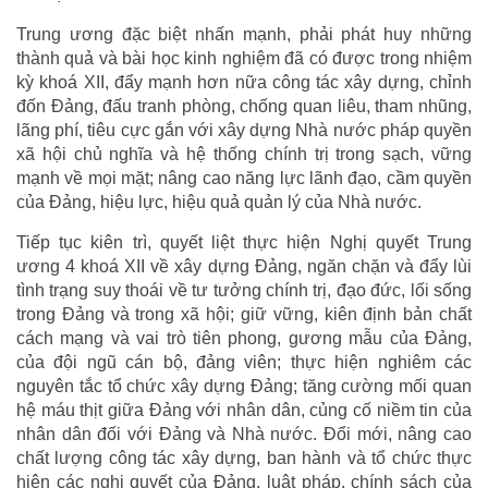
Trung ương đặc biệt nhấn mạnh, phải phát huy những
thành quả và bài học kinh nghiệm đã có được trong nhiệm
kỳ khoá XII, đẩy mạnh hơn nữa công tác xây dựng, chỉnh
đốn Đảng, đấu tranh phòng, chống quan liêu, tham nhũng,
lãng phí, tiêu cực gắn với xây dựng Nhà nước pháp quyền
xã hội chủ nghĩa và hệ thống chính trị trong sạch, vững
mạnh về mọi mặt; nâng cao năng lực lãnh đạo, cầm quyền
của Đảng, hiệu lực, hiệu quả quản lý của Nhà nước.
Tiếp tục kiên trì, quyết liệt thực hiện Nghị quyết Trung
ương 4 khoá XII về xây dựng Đảng, ngăn chặn và đẩy lùi
tình trạng suy thoái về tư tưởng chính trị, đạo đức, lối sống
trong Đảng và trong xã hội; giữ vững, kiên định bản chất
cách mạng và vai trò tiên phong, gương mẫu của Đảng,
của đội ngũ cán bộ, đảng viên; thực hiện nghiêm các
nguyên tắc tổ chức xây dựng Đảng; tăng cường mối quan
hệ máu thịt giữa Đảng với nhân dân, củng cố niềm tin của
nhân dân đối với Đảng và Nhà nước. Đổi mới, nâng cao
chất lượng công tác xây dựng, ban hành và tổ chức thực
hiện các nghị quyết của Đảng, luật pháp, chính sách của