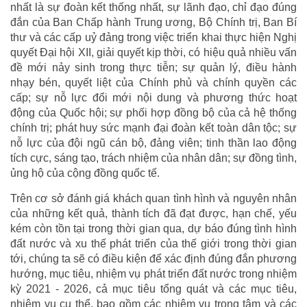
nhất là sự đoàn kết thống nhất, sự lãnh đạo, chỉ đạo đúng
đắn của Ban Chấp hành Trung ương, Bộ Chính trị, Ban Bí
thư và các cấp uỷ đảng trong việc triển khai thực hiện Nghị
quyết Đại hội XII, giải quyết kịp thời, có hiệu quả nhiều vấn
đề mới nảy sinh trong thực tiễn; sự quản lý, điều hành
nhạy bén, quyết liệt của Chính phủ và chính quyền các
cấp; sự nỗ lực đổi mới nội dung và phương thức hoạt
động của Quốc hội; sự phối hợp đồng bộ của cả hệ thống
chính trị; phát huy sức mạnh đại đoàn kết toàn dân tộc; sự
nỗ lực của đội ngũ cán bộ, đảng viên; tinh thần lao động
tích cực, sáng tạo, trách nhiệm của nhân dân; sự đồng tình,
ủng hộ của cộng đồng quốc tế.
Trên cơ sở đánh giá khách quan tình hình và nguyên nhân
của những kết quả, thành tích đã đạt được, hạn chế, yếu
kém còn tồn tại trong thời gian qua, dự báo đúng tình hình
đất nước và xu thế phát triển của thế giới trong thời gian
tới, chúng ta sẽ có điều kiện để xác định đúng đắn phương
hướng, mục tiêu, nhiệm vụ phát triển đất nước trong nhiệm
kỳ 2021 - 2026, cả mục tiêu tổng quát và các mục tiêu,
nhiệm vụ cụ thể, bao gồm các nhiệm vụ trọng tâm và các