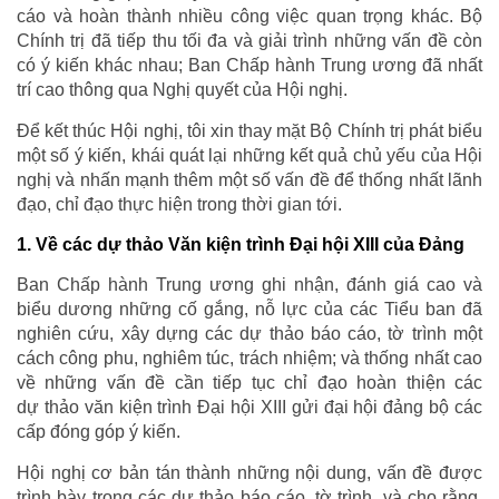
cáo và hoàn thành nhiều công việc quan trọng khác. Bộ
Chính trị đã tiếp thu tối đa và giải trình những vấn đề còn
có ý kiến khác nhau; Ban Chấp hành Trung ương đã nhất
trí cao thông qua Nghị quyết của Hội nghị.
Để kết thúc Hội nghị, tôi xin thay mặt Bộ Chính trị phát biểu
một số ý kiến, khái quát lại những kết quả chủ yếu của Hội
nghị và nhấn mạnh thêm một số vấn đề để thống nhất lãnh
đạo, chỉ đạo thực hiện trong thời gian tới.
1. Về các dự thảo Văn kiện trình Đại hội XIII của Đảng
Ban Chấp hành Trung ương ghi nhận, đánh giá cao và
biểu dương những cố gắng, nỗ lực của các Tiểu ban đã
nghiên cứu, xây dựng các dự thảo báo cáo, tờ trình một
cách công phu, nghiêm túc, trách nhiệm; và thống nhất cao
về những vấn đề cần tiếp tục chỉ đạo hoàn thiện các
dự thảo văn kiện trình Đại hội XIII gửi đại hội đảng bộ các
cấp đóng góp ý kiến.
Hội nghị cơ bản tán thành những nội dung, vấn đề được
trình bày trong các dự thảo báo cáo, tờ trình, và cho rằng,