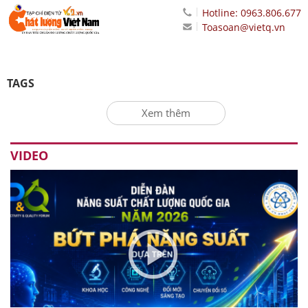
Hotline: 0963.806.677
Toasoan@vietq.vn
TAGS
Xem thêm
VIDEO