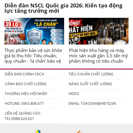
Diễn đàn NSCL Quốc gia 2026: Kiến tạo động
lực tăng trưởng mới
Thực phẩm bảo vệ sức khỏe
Phát hiện kho hàng và máy
giả bị thu hồi: Tiêu chuẩn,
móc sản xuất gần 3,5 tấn mỹ
quy chuẩn - 'lá chắn' bảo vệ
phẩm không có tiêu chuẩn
người tiêu dùng
DIỄN ĐÀN CHÍNH SÁCH
TIÊU CHUẨN CHẤT LƯỢNG
CẢNH BÁO CHẤT LƯỢNG
NĂNG SUẤT CHẤT LƯỢNG
THƯƠNG HIỆU HỘI NHẬP
VIDEO
HOTLINE: 0963.806.677
EMAIL:
TOASOAN@VIETQ.VN
LIÊN HỆ QUẢNG CÁO :
TEL:0988.624.621