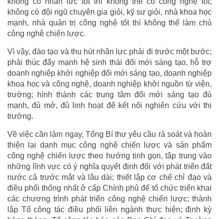
không có nhân lực tốt thì không thể có công nghệ tốt;
không có đội ngũ chuyên gia giỏi, kỹ sư giỏi, nhà khoa học
mạnh, nhà quản trị công nghệ tốt thì không thể làm chủ
công nghệ chiến lược.
Vì vậy, đào tạo và thu hút nhân lực phải đi trước một bước;
phải thúc đẩy mạnh hệ sinh thái đổi mới sáng tạo, hỗ trợ
doanh nghiệp khởi nghiệp đổi mới sáng tạo, doanh nghiệp
khoa học và công nghệ, doanh nghiệp khởi nguồn từ viện,
trường; hình thành các trung tâm đổi mới sáng tạo đủ
mạnh, đủ mở, đủ linh hoạt để kết nối nghiên cứu với thị
trường.
Về việc cần làm ngay, Tổng Bí thư yêu cầu rà soát và hoàn
thiện lại danh mục công nghệ chiến lược và sản phẩm
công nghệ chiến lược theo hướng tinh gọn, tập trung vào
những lĩnh vực có ý nghĩa quyết định đối với phát triển đất
nước cả trước mắt và lâu dài; thiết lập cơ chế chỉ đạo và
điều phối thống nhất ở cấp Chính phủ để tổ chức triển khai
các chương trình phát triển công nghệ chiến lược; thành
lập Tổ công tác điều phối liên ngành thực hiện; định kỳ