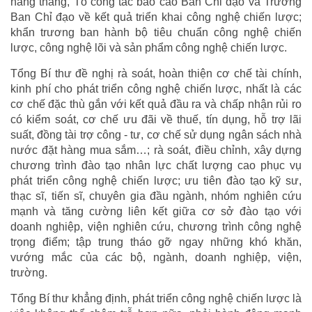
hàng tháng, Tổ công tác báo cáo Ban Chỉ đạo và Trưởng
Ban Chỉ đạo về kết quả triển khai công nghệ chiến lược;
khẩn trương ban hành bộ tiêu chuẩn công nghệ chiến
lược, công nghệ lõi và sản phẩm công nghệ chiến lược.
Tổng Bí thư đề nghị rà soát, hoàn thiện cơ chế tài chính,
kinh phí cho phát triển công nghệ chiến lược, nhất là các
cơ chế đặc thù gắn với kết quả đầu ra và chấp nhận rủi ro
có kiểm soát, cơ chế ưu đãi về thuế, tín dụng, hỗ trợ lãi
suất, đồng tài trợ công - tư, cơ chế sử dụng ngân sách nhà
nước đặt hàng mua sắm…; rà soát, điều chỉnh, xây dựng
chương trình đào tạo nhân lực chất lượng cao phục vụ
phát triển công nghệ chiến lược; ưu tiên đào tạo kỹ sư,
thạc sĩ, tiến sĩ, chuyên gia đầu ngành, nhóm nghiên cứu
mạnh và tăng cường liên kết giữa cơ sở đào tạo với
doanh nghiệp, viện nghiên cứu, chương trình công nghệ
trọng điểm; tập trung tháo gỡ ngay những khó khăn,
vướng mắc của các bộ, ngành, doanh nghiệp, viện,
trường.
Tổng Bí thư khẳng định, phát triển công nghệ chiến lược là