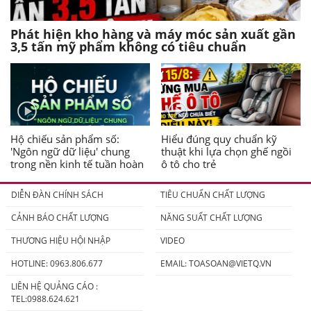
Phát hiện kho hàng và máy móc sản xuất gần
3,5 tấn mỹ phẩm không có tiêu chuẩn
Hộ chiếu sản phẩm số:
Hiểu đúng quy chuẩn kỹ
'Ngôn ngữ dữ liệu' chung
thuật khi lựa chọn ghế ngồi
trong nền kinh tế tuần hoàn
ô tô cho trẻ
DIỄN ĐÀN CHÍNH SÁCH
TIÊU CHUẨN CHẤT LƯỢNG
CẢNH BÁO CHẤT LƯỢNG
NĂNG SUẤT CHẤT LƯỢNG
THƯƠNG HIỆU HỘI NHẬP
VIDEO
HOTLINE: 0963.806.677
EMAIL:
TOASOAN@VIETQ.VN
LIÊN HỆ QUẢNG CÁO :
TEL:0988.624.621