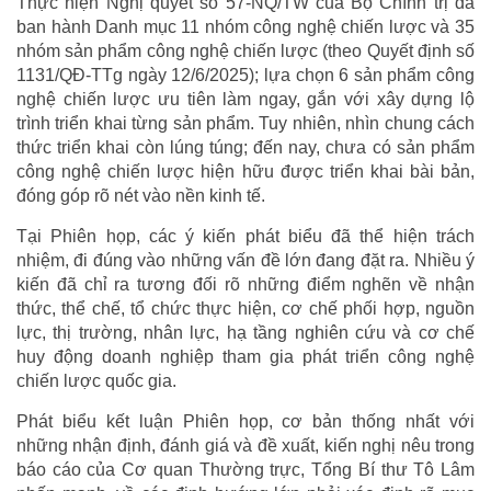
Thực hiện Nghị quyết số 57-NQ/TW của Bộ Chính trị đã
ban hành Danh mục 11 nhóm công nghệ chiến lược và 35
nhóm sản phẩm công nghệ chiến lược (theo Quyết định số
1131/QĐ-TTg ngày 12/6/2025); lựa chọn 6 sản phẩm công
nghệ chiến lược ưu tiên làm ngay, gắn với xây dựng lộ
trình triển khai từng sản phẩm. Tuy nhiên, nhìn chung cách
thức triển khai còn lúng túng; đến nay, chưa có sản phẩm
công nghệ chiến lược hiện hữu được triển khai bài bản,
đóng góp rõ nét vào nền kinh tế.
Tại Phiên họp, các ý kiến phát biểu đã thể hiện trách
nhiệm, đi đúng vào những vấn đề lớn đang đặt ra. Nhiều ý
kiến đã chỉ ra tương đối rõ những điểm nghẽn về nhận
thức, thể chế, tổ chức thực hiện, cơ chế phối hợp, nguồn
lực, thị trường, nhân lực, hạ tầng nghiên cứu và cơ chế
huy động doanh nghiệp tham gia phát triển công nghệ
chiến lược quốc gia.
Phát biểu kết luận Phiên họp, cơ bản thống nhất với
những nhận định, đánh giá và đề xuất, kiến nghị nêu trong
báo cáo của Cơ quan Thường trực, Tổng Bí thư Tô Lâm