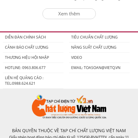
động
Xem thêm
DIỄN ĐÀN CHÍNH SÁCH
TIÊU CHUẨN CHẤT LƯỢNG
CẢNH BÁO CHẤT LƯỢNG
NĂNG SUẤT CHẤT LƯỢNG
THƯƠNG HIỆU HỘI NHẬP
VIDEO
HOTLINE: 0963.806.677
EMAIL:
TOASOAN@VIETQ.VN
LIÊN HỆ QUẢNG CÁO :
TEL:0988.624.621
BẢN QUYỀN THUỘC VỀ TẠP CHÍ CHẤT LƯỢNG VIỆT NAM
Giấy phép hoạt động báo chí điện tử số: 125/GP-BVHTTDL cấp ngày 11