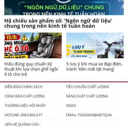
Hộ chiếu sản phẩm số: 'Ngôn ngữ dữ liệu'
chung trong nền kinh tế tuần hoàn
Hiểu đúng quy chuẩn kỹ
5 lưu ý khi mua xe đạp điện,
thuật khi lựa chọn ghế ngồi
tránh 'tiền mất tật mang'
ô tô cho trẻ
DIỄN ĐÀN CHÍNH SÁCH
TIÊU CHUẨN CHẤT LƯỢNG
CẢNH BÁO CHẤT LƯỢNG
NĂNG SUẤT CHẤT LƯỢNG
THƯƠNG HIỆU HỘI NHẬP
VIDEO
HOTLINE: 0963.806.677
EMAIL:
TOASOAN@VIETQ.VN
LIÊN HỆ QUẢNG CÁO :