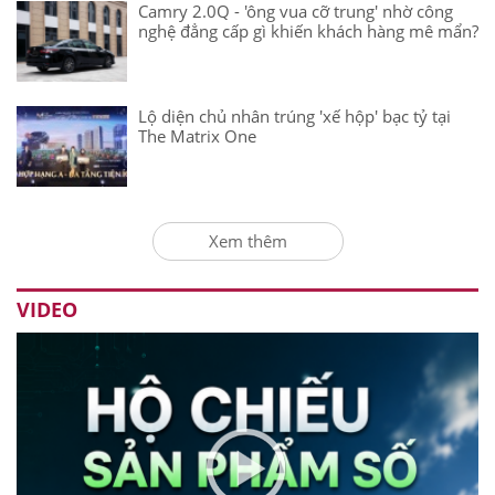
Camry 2.0Q - 'ông vua cỡ trung' nhờ công
nghệ đẳng cấp gì khiến khách hàng mê mẩn?
Lộ diện chủ nhân trúng 'xế hộp' bạc tỷ tại
The Matrix One
Xem thêm
VIDEO