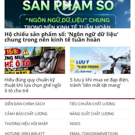
Hộ chiếu sản phẩm số: 'Ngôn ngữ dữ liệu'
chung trong nền kinh tế tuần hoàn
Hiểu đúng quy chuẩn kỹ
5 lưu ý khi mua xe đạp điện,
thuật khi lựa chọn ghế ngồi
tránh 'tiền mất tật mang'
ô tô cho trẻ
DIỄN ĐÀN CHÍNH SÁCH
TIÊU CHUẨN CHẤT LƯỢNG
CẢNH BÁO CHẤT LƯỢNG
NĂNG SUẤT CHẤT LƯỢNG
THƯƠNG HIỆU HỘI NHẬP
VIDEO
HOTLINE: 0963.806.677
EMAIL:
TOASOAN@VIETQ.VN