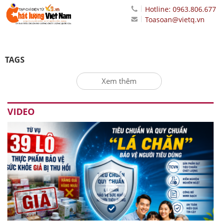
Hotline: 0963.806.677
Toasoan@vietq.vn
TAGS
Xem thêm
VIDEO