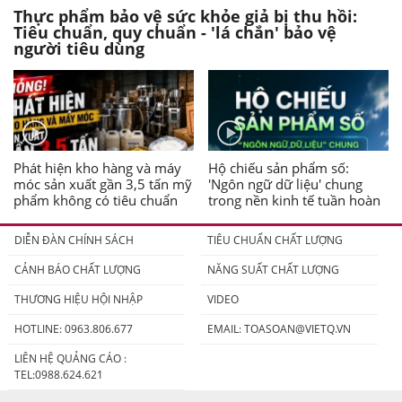
Thực phẩm bảo vệ sức khỏe giả bị thu hồi:
Tiêu chuẩn, quy chuẩn - 'lá chắn' bảo vệ
người tiêu dùng
Phát hiện kho hàng và máy
Hộ chiếu sản phẩm số:
móc sản xuất gần 3,5 tấn mỹ
'Ngôn ngữ dữ liệu' chung
phẩm không có tiêu chuẩn
trong nền kinh tế tuần hoàn
DIỄN ĐÀN CHÍNH SÁCH
TIÊU CHUẨN CHẤT LƯỢNG
CẢNH BÁO CHẤT LƯỢNG
NĂNG SUẤT CHẤT LƯỢNG
THƯƠNG HIỆU HỘI NHẬP
VIDEO
HOTLINE: 0963.806.677
EMAIL:
TOASOAN@VIETQ.VN
LIÊN HỆ QUẢNG CÁO :
TEL:0988.624.621