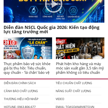
Diễn đàn NSCL Quốc gia 2026: Kiến tạo động
lực tăng trưởng mới
Thực phẩm bảo vệ sức khỏe
Phát hiện kho hàng và máy
giả bị thu hồi: Tiêu chuẩn,
móc sản xuất gần 3,5 tấn mỹ
quy chuẩn - 'lá chắn' bảo vệ
phẩm không có tiêu chuẩn
người tiêu dùng
DIỄN ĐÀN CHÍNH SÁCH
TIÊU CHUẨN CHẤT LƯỢNG
CẢNH BÁO CHẤT LƯỢNG
NĂNG SUẤT CHẤT LƯỢNG
THƯƠNG HIỆU HỘI NHẬP
VIDEO
HOTLINE: 0963.806.677
EMAIL:
TOASOAN@VIETQ.VN