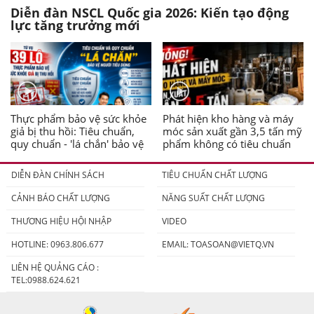
Diễn đàn NSCL Quốc gia 2026: Kiến tạo động
lực tăng trưởng mới
Thực phẩm bảo vệ sức khỏe
Phát hiện kho hàng và máy
giả bị thu hồi: Tiêu chuẩn,
móc sản xuất gần 3,5 tấn mỹ
quy chuẩn - 'lá chắn' bảo vệ
phẩm không có tiêu chuẩn
người tiêu dùng
DIỄN ĐÀN CHÍNH SÁCH
TIÊU CHUẨN CHẤT LƯỢNG
CẢNH BÁO CHẤT LƯỢNG
NĂNG SUẤT CHẤT LƯỢNG
THƯƠNG HIỆU HỘI NHẬP
VIDEO
HOTLINE: 0963.806.677
EMAIL:
TOASOAN@VIETQ.VN
LIÊN HỆ QUẢNG CÁO :
TEL:0988.624.621