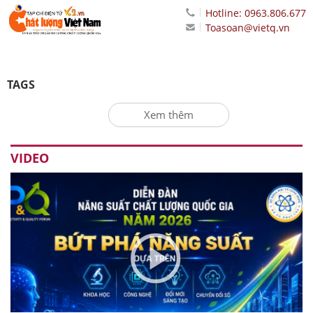
Hotline: 0963.806.677
Toasoan@vietq.vn
TAGS
Xem thêm
VIDEO