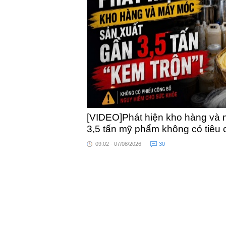
khỏe
toàn quốc
[VIDEO]Phát hiện kho hàng và 
3,5 tấn mỹ phẩm không có tiêu
09:02 - 07/08/2026
30