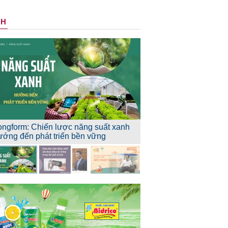
NH
ongform: Chiến lược năng suất xanh
ướng đến phát triển bền vững