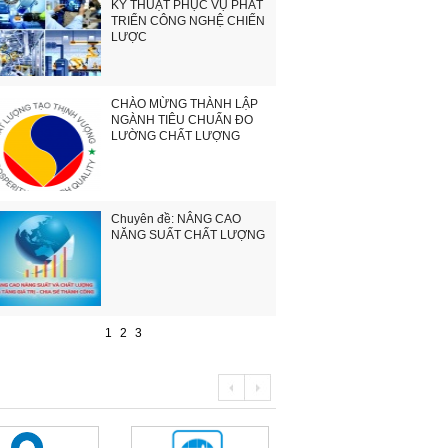
KỸ THUẬT PHỤC VỤ PHÁT
TRIỂN CÔNG NGHỆ CHIẾN
LƯỢC
CHÀO MỪNG THÀNH LẬP
NGÀNH TIÊU CHUẨN ĐO
LƯỜNG CHẤT LƯỢNG
Chuyên đề: NÂNG CAO
NĂNG SUẤT CHẤT LƯỢNG
1
2
3