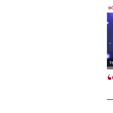
ĐỐ
ó Viện trưởng
T
ệc phải làm
Việc sử dụng hiệu quả chính
và trên thực tế
sách tài khóa không chỉ mang ý
 hành như tăng
nghĩa hỗ trợ ngắn hạn mà còn
a học công
đóng vai trò tạo nền tảng cho
 các cơ chế
tăng trưởng bền vững dài hạn.
i mới sáng tạo,