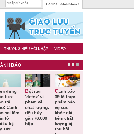
Hotline:
0963.806.677
THƯƠNG HIỆU HỘI NHẬP
VIDEO
ẢNH BÁO
Bột rau
Cảnh báo
Thu hồi đồ
Thu hồi
ữa tươi
‘detox’ vi
39 lô thực
ngủ trẻ em
Cao lỏng
o trẻ
phạm về
phẩm bảo
Michley do
Cảm cúm
hỏ: Cảnh
chất lượng,
vệ sức
không đáp
Bảo
áo sai lầm
tiêu hủy
khỏe giả,
ứng tiêu
Phương
ẫn tới
gần 76.000
kém chất
chuẩn an
không đạ
hiều hệ
hộp
lượng bị
toàn
chất lượn
ụy sức
thu hồi