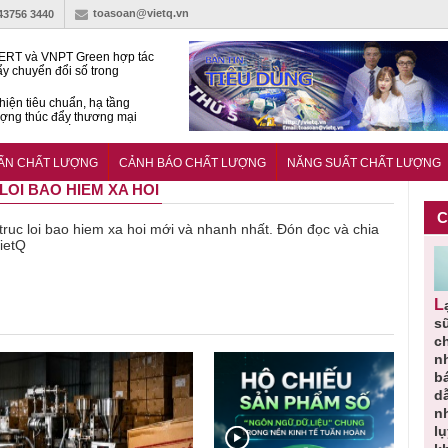
toasoan@vietq.vn
-43756 3440
RT và VNPT Green hợp tác
ẩy chuyển đổi số trong
 nhận nông nghiệp
hiện tiêu chuẩn, hạ tầng
ượng thúc đẩy thương mại
ng nghệ chiến lược
14380-1:2025 về máy
 di động
UẨN CHẤT LƯỢNG
CẢNH BÁO CHẤT LƯỢNG
NĂNG SUẤT CHẤT LƯỢNG
 LOI BAO HIEM XA HOI
C
ề truc loi bao hiem xa hoi mới và nhanh nhất. Đón đọc và chia
VietQ
Người tiêu
Cảnh báo
Thu hồi
Sản phẩm
Lạm dụng
g
dùng cần
sản phẩm
toàn quốc
kém chất
s
m
cảnh giác
nhập ngoại
và tiêu hủy
lượng đã
ch
lựa chọn
bị thu hồi
nước rửa
bỏ qua
n
thịt lợn đạt
do mất an
tay dạng
những
b
ạt
tiêu chuẩn
toàn có thể
bọt Layer
bước kiểm
d
ợng
và an toàn
xuất hiện
Clean do
soát nào?
n
tại Việt Nam
sản xuất
l