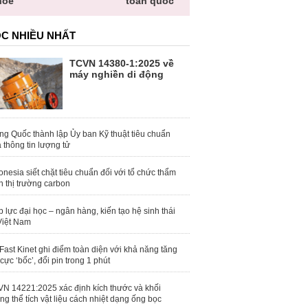
hỏe
toàn quốc
C NHIỀU NHẤT
TCVN 14380-1:2025 về
máy nghiền di động
ng Quốc thành lập Ủy ban Kỹ thuật tiêu chuẩn
 thông tin lượng tử
onesia siết chặt tiêu chuẩn đối với tổ chức thẩm
h thị trường carbon
 lực đại học – ngân hàng, kiến tạo hệ sinh thái
Việt Nam
Fast Kinet ghi điểm toàn diện với khả năng tăng
 cực ‘bốc’, đổi pin trong 1 phút
N 14221:2025 xác định kích thước và khối
ng thể tích vật liệu cách nhiệt dạng ống bọc