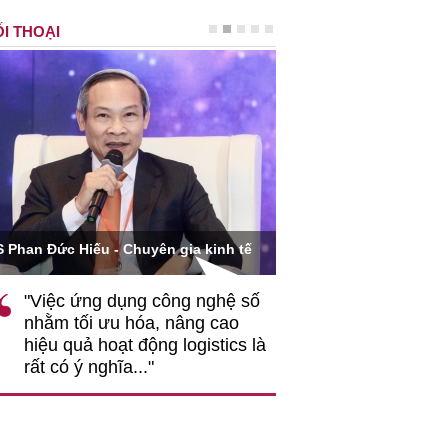
I THOẠI
Ông Hoàng Quang Phòn
S Phan Đức Hiếu - Chuyên gia kinh tế
VCCI
"Việc ứng dụng công nghệ số
""Theo tôi, cần 
nhằm tối ưu hóa, nâng cao
gốc rễ về nhận
hiệu quả hoạt động logistics là
nghiệp cần coi
rất có ý nghĩa..."
động hài hoà là
triển..."