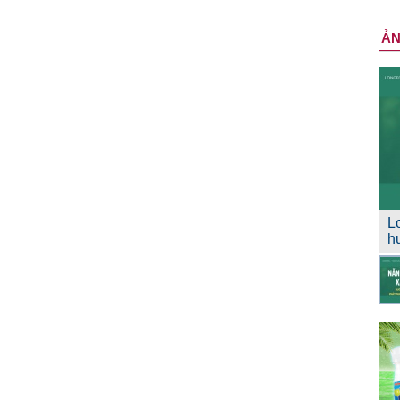
Ả
L
h