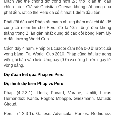
Mạch vào thế chống đỡ trong hơn 2/3 thời gian thi đấu
chính thức. Giả sử Christian Cuevas không sút hỏng quả
phạt đền, rất có thể Peru đã có ít nhất 1 điểm đầu tiên.
Phải đối đầu với Pháp rất mạnh nhưng thêm một chi tiết để
củng cố niềm tin cho Peru, đó là “Gà trống” đều không
thắng trong 2 lần gần nhất đụng độ các đội bóng Nam Mỹ
ở đấu trường World Cup.
Cách đây 4 năm, Pháp bị Ecuador cầm hòa 0-0 ở lượt cuối
vòng bảng. Tại World Cup 2010, Pháp cũng bất lực trong
việc ghi bàn vào lưới Uruguay (0-0) và dừng bước ngay từ
vòng bảng.
Dự đoán kết quả Pháp vs Peru
Đội hình dự kiến Pháp vs Peru
Pháp (4-2-3-1): Lloris; Pavard, Varane, Umtiti, Lucas
Hernandez; Kante, Pogba; Mbappe, Griezmann, Matuidi;
Giroud.
Peru (4-2-3-1): Gallese; Advincula, Ramos, Rodriguez,