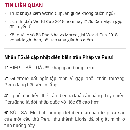
TIN LIÊN QUAN
Thức khuya xem World Cup, ăn gì để không buồn ngủ?
Lịch thi đấu World Cup 2018 hôm nay 21/6: Đan Mạch gặp
đội tuyển Úc
Kết quả tỷ số Bồ Đào Nha vs Maroc giải World Cup 2018:
Ronaldo ghi bàn, Bồ Đào Nha giành 3 điểm
Nhấn F5 để cập nhật diễn biến trận Pháp vs Peru!
1'
HIỆP 1 BẮT ĐẦU!!! Pháp giao bóng trước.
2'
Guerrero bất ngờ tập tễnh vì gặp phải chấn thương,
Peru đang hết sức lo lắng.
4'
Ít phút đầu tiên, thế trận diễn ra khá cân bằng. Tuy nhiên,
Peruđang là đội nhập cuộc với tốc độ cao hơn.
6'
SÚT XA! Một tình huống dứt điểm táo bạo từ giữa sân
của một cầu thủ Peru, thủ thành Lloris đã bị giật mình ở
tình huống này.