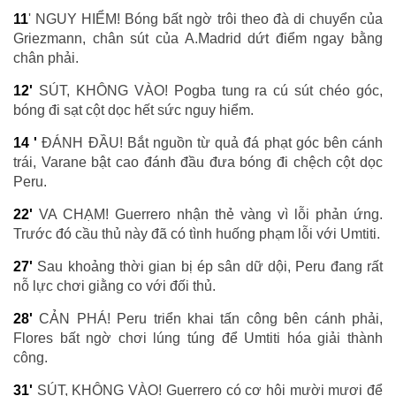
11
' NGUY HIỂM! Bóng bất ngờ trôi theo đà di chuyển của
Griezmann, chân sút của A.Madrid dứt điểm ngay bằng
chân phải.
12'
SÚT, KHÔNG VÀO! Pogba tung ra cú sút chéo góc,
bóng đi sạt cột dọc hết sức nguy hiểm.
14 '
ĐÁNH ĐẦU! Bắt nguồn từ quả đá phạt góc bên cánh
trái, Varane bật cao đánh đầu đưa bóng đi chệch cột dọc
Peru.
22'
VA CHẠM! Guerrero nhận thẻ vàng vì lỗi phản ứng.
Trước đó cầu thủ này đã có tình huống phạm lỗi với Umtiti.
27'
Sau khoảng thời gian bị ép sân dữ dội, Peru đang rất
nỗ lực chơi giằng co với đối thủ.
28'
CẢN PHÁ! Peru triển khai tấn công bên cánh phải,
Flores bất ngờ chơi lúng túng để Umtiti hóa giải thành
công.
31'
SÚT, KHÔNG VÀO! Guerrero có cơ hội mười mươi để