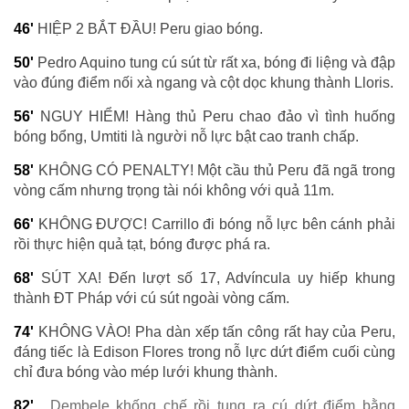
46'
HIỆP 2 BẮT ĐẦU! Peru giao bóng.
50'
Pedro Aquino tung cú sút từ rất xa, bóng đi liệng và đập
vào đúng điểm nối xà ngang và cột dọc khung thành Lloris.
56'
NGUY HIỂM! Hàng thủ Peru chao đảo vì tình huống
bóng bổng, Umtiti là người nỗ lực bật cao tranh chấp.
58'
KHÔNG CÓ PENALTY! Một cầu thủ Peru đã ngã trong
vòng cấm nhưng trọng tài nói không với quả 11m.
66'
KHÔNG ĐƯỢC! Carrillo đi bóng nỗ lực bên cánh phải
rồi thực hiện quả tạt, bóng được phá ra.
68'
SÚT XA! Đến lượt số 17, Advíncula uy hiếp khung
thành ĐT Pháp với cú sút ngoài vòng cấm.
74'
KHÔNG VÀO! Pha dàn xếp tấn công rất hay của Peru,
đáng tiếc là Edison Flores trong nỗ lực dứt điểm cuối cùng
chỉ đưa bóng vào mép lưới khung thành.
82'
Dembele khống chế rồi tung ra cú dứt điểm bằng