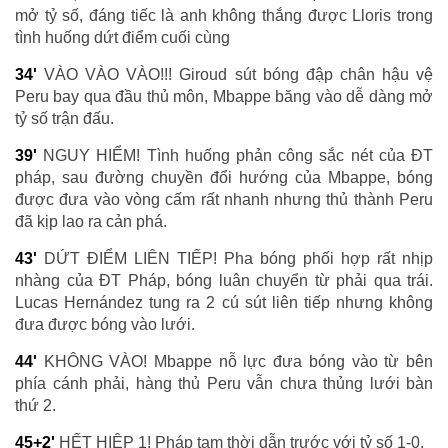
mở tỷ số, đáng tiếc là anh không thắng được Lloris trong
tình huống dứt điểm cuối cùng
34'
VÀO VÀO VÀO!!! Giroud sút bóng đập chân hậu vệ
Peru bay qua đầu thủ môn, Mbappe băng vào dễ dàng mở
tỷ số trận đấu.
39'
NGUY HIỂM! Tình huống phản công sắc nét của ĐT
pháp, sau đường chuyền đổi hướng của Mbappe, bóng
được đưa vào vòng cấm rất nhanh nhưng thủ thành Peru
đã kịp lao ra cản phá.
43'
DỨT ĐIỂM LIÊN TIẾP! Pha bóng phối hợp rất nhịp
nhàng của ĐT Pháp, bóng luân chuyển từ phải qua trái.
Lucas Hernández tung ra 2 cú sút liên tiếp nhưng không
đưa được bóng vào lưới.
44'
KHÔNG VÀO! Mbappe nỗ lực đưa bóng vào từ bên
phía cánh phải, hàng thủ Peru vẫn chưa thủng lưới bàn
thứ 2.
45+2'
HẾT HIỆP 1! Pháp tạm thời dẫn trước với tỷ số 1-0.