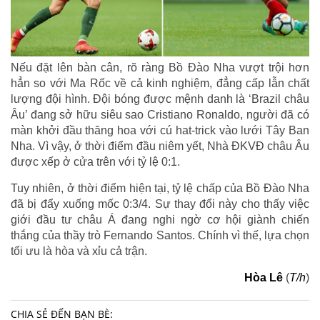
Nếu đặt lên bàn cân, rõ ràng Bồ Đào Nha vượt trội hơn
hẳn so với Ma Rốc về cả kinh nghiệm, đẳng cấp lẫn chất
lượng đội hình. Đội bóng được mệnh danh là ‘Brazil châu
Âu’ đang sở hữu siêu sao Cristiano Ronaldo, người đã có
màn khởi đầu thăng hoa với cú hat-trick vào lưới Tây Ban
Nha. Vì vậy, ở thời điểm đầu niêm yết, Nhà ĐKVĐ châu Âu
được xếp ở cửa trên với tỷ lệ 0:1.
Tuy nhiên, ở thời điểm hiện tại, tỷ lệ chấp của Bồ Đào Nha
đã bị đẩy xuống mốc 0:3/4. Sự thay đổi này cho thấy việc
giới đầu tư châu Á đang nghi ngờ cơ hội giành chiến
thắng của thầy trò Fernando Santos. Chính vì thế, lựa chọn
tối ưu là hòa và xỉu cả trận.
Hòa Lê
(
T/h
)
CHIA SẺ ĐẾN BẠN BÈ: