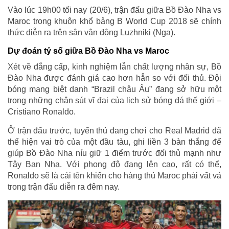
Vào lúc 19h00 tối nay (20/6), trận đấu giữa Bồ Đào Nha vs
Maroc trong khuôn khổ bảng B World Cup 2018 sẽ chính
thức diễn ra trên sân vận động Luzhniki (Nga).
Dự đoán tỷ số giữa Bồ Đào Nha vs Maroc
Xét về đẳng cấp, kinh nghiệm lẫn chất lượng nhân sự, Bồ
Đào Nha được đánh giá cao hơn hẳn so với đối thủ. Đội
bóng mang biệt danh “Brazil châu Âu” đang sở hữu một
trong những chân sút vĩ đại của lịch sử bóng đá thế giới –
Cristiano Ronaldo.
Ở trận đấu trước, tuyển thủ đang chơi cho Real Madrid đã
thể hiện vai trò của một đầu tàu, ghi liền 3 bàn thắng để
giúp Bồ Đào Nha níu giữ 1 điểm trước đối thủ mạnh như
Tây Ban Nha. Với phong độ đang lên cao, rất có thể,
Ronaldo sẽ là cái tên khiến cho hàng thủ Maroc phải vất vả
trong trận đấu diễn ra đêm nay.