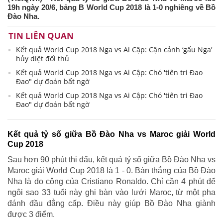
19h ngày 20/6, bảng B World Cup 2018 là 1-0 nghiêng về Bồ
Đào Nha.
TIN LIÊN QUAN
Kết quả World Cup 2018 Nga vs Ai Cập: Cận cảnh ‘gấu Nga’
hủy diệt đối thủ
Kết quả World Cup 2018 Nga vs Ai Cập: Chó 'tiên tri Đao
Đao" dự đoán bất ngờ
Kết quả World Cup 2018 Nga vs Ai Cập: Chó 'tiên tri Đao
Đao" dự đoán bất ngờ
Kết quả tỷ số giữa Bồ Đào Nha vs Maroc giải World
Cup 2018
Sau hơn 90 phút thi đấu, kết quả tỷ số giữa Bồ Đào Nha vs
Maroc giải World Cup 2018 là 1 - 0. Bàn thắng của Bồ Đào
Nha là do công của Cristiano Ronaldo. Chỉ cần 4 phút để
ngôi sao 33 tuổi này ghi bàn vào lưới Maroc, từ một pha
đánh đầu đẳng cấp. Điều này giúp Bồ Đào Nha giành
được 3 điểm.